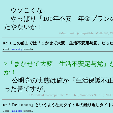
ウソこくな。
やっぱり「100年不安 年金プラン
たやないか！
<Mozilla/4.0 (compatible; MSIE 6.0; W
Re:▲この前までは「まかせて大変 生活不安定与党」だっ
←back
↑menu
↑top
forward→
>「まかせて大変 生活不安定与党」
か！
公明党の実態は確か『生活保護不正
った筈ですが。
<Mozilla/4.0 (compatible; MSIE 6.0; Windows NT 5.1; .NE
●↑「 Re：○○○○」というような元タイトルの繰り返しタイ
←back
↑menu
↑top
forward→