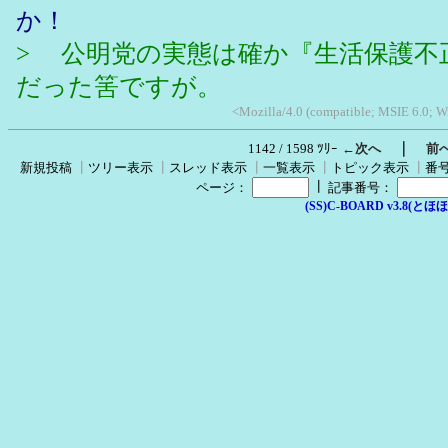
か！
> 公明党の実態は確か『生活保護不
だった筈ですが。
<Mozilla/4.0 (compatible; MSIE 6.0; W
｜
1142 / 1598 ﾂﾘｰ
←次へ
前
新規投稿
┃
ツリー表示
┃
スレッド表示
┃
一覧表示
┃
トピック表示
┃
番
┃
ページ：
記事番号：
(SS)C-BOARD v3.8(とほほ改v