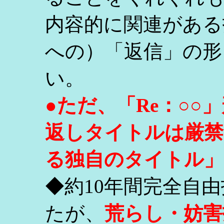
内容的に関連がある
への）「返信」の形
い。
●ただ、「Re：○
返しタイトルは厳禁
る独自のタイトル」
◆約10年間完全自
たが、
荒らし・妨害