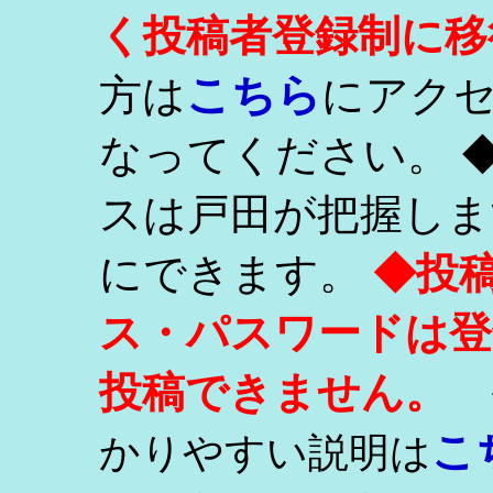
く投稿者登録制に移
こちら
方は
にアク
なってください。 
スは戸田が把握しま
にできます。
◆投
ス・パスワードは登
投稿できません。
こ
かりやすい説明は