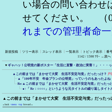
い場合の問い合わせ
（0
せてください。
れまでの管理者命一
新規投稿
┃
ツリー表示
┃
スレッド表示
┃
一覧表示
┃
トピック表示
┃
番
1142 / 1598 ﾂﾘｰ
←次へ
▼
ギャハッ！公明党の新ポスター「生活に直撃・政治に実害！」・・・っ
▲この前までは「まかせて大変 生活不安定与党」だったっけ？
戸
▲「100年不安 年金プランの公明党」っていうのもあったよね
Re:▲この前までは「まかせて大変 生活不安定与党」だったっ
●↑「 Re：○○○○」というような元タイトルの繰り返しタイ
▲この前までは「まかせて大変 生活不安定与党」だったっ
←back
↑menu
↑top
forward→