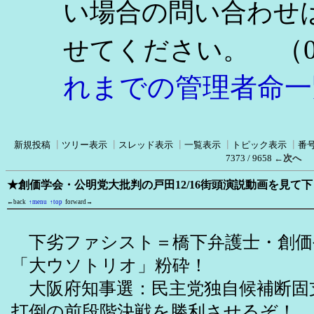
い場合の問い合わせ
（0
せてください。
れまでの管理者命一
新規投稿
┃
ツリー表示
┃
スレッド表示
┃
一覧表示
┃
トピック表示
┃
番
7373 / 9658
←次へ
★創価学会・公明党大批判の戸田12/16街頭演説動画を見て
←back
↑menu
↑top
forward→
下劣ファシスト＝橋下弁護士・創価
「大ウソトリオ」粉砕！
大阪府知事選：民主党独自候補断固
打倒の前段階決戦を勝利させるぞ！