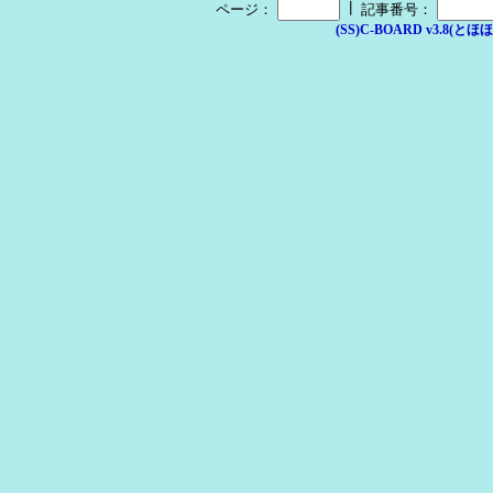
┃
ページ：
記事番号：
(SS)C-BOARD v3.8(とほほ改v