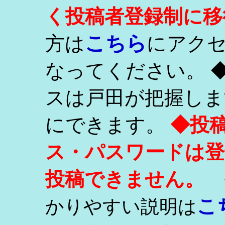
く投稿者登録制に移
こちら
方は
にアク
なってください。 
スは戸田が把握しま
にできます。
◆投
ス・パスワードは登
投稿できません。
こ
かりやすい説明は