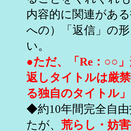
内容的に関連がある
への）「返信」の形
い。
●ただ、「Re：○
返しタイトルは厳禁
る独自のタイトル」
◆約10年間完全自
たが、
荒らし・妨害