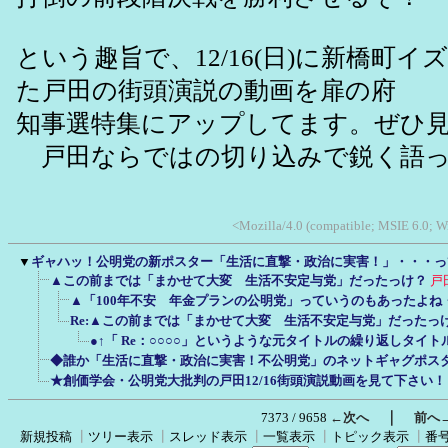
という趣旨で、12/16(日)に新橋町
た戸田の街頭演説の動画を扉の府
知事選特集にアップしてます。ぜひ
戸田ならではの切り込みで鋭く語っ
<Mozilla/4.0 (compatible; MSIE 6.0; W
▼
ギャハッ！公明党の新ポスター「生活に直撃・政治に実害！」・・・っ
▲この前までは「まかせて大変 生活不安定与党」だったっけ？
戸
▲「100年不安 年金プランの公明党」っていうのもあったよね
Re:▲この前までは「まかせて大変 生活不安定与党」だったっ
●↑「 Re：○○○○」というような元タイトルの繰り返しタイ
◆誰か「生活に直撃・政治に実害！不公明党」のネットギャグポス
★創価学会・公明党大批判の戸田12/16街頭演説動画を見て下さい！
｜
7373 / 9658
←次へ
前へ
新規投稿
┃
ツリー表示
┃
スレッド表示
┃
一覧表示
┃
トピック表示
┃
番