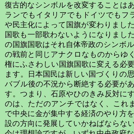
復古的なシンボルを改変することは
ランでもイタリアでもドイツでもフ
や民主化によって国旗が変わりまし
国歌も一部歌わないようになりまし
の国旗国歌はそれ自体帝政のシンボ
の戦前と同じアナクロなものからゆ
権にふさわしい国旗国歌に変える必
ます。日本国民は新しい国づくりの
バブル後の不況から断絶する必要が
す。つまり、石原やひのきみ反対に
のは、ただのアンチではなく、これ
で中央に金が集中する経済のやり方
設の方向に発展していかねばならな
今は理想論ですが、いずれ中央政府