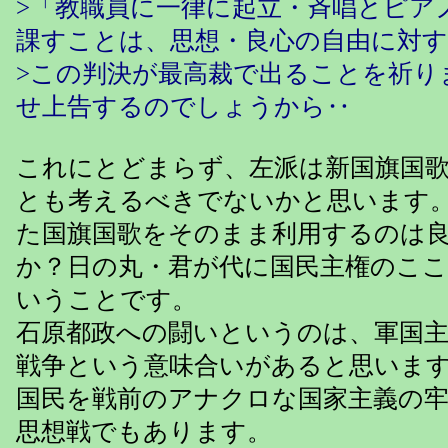
>「教職員に一律に起立・斉唱とピア
課すことは、思想・良心の自由に対
>この判決が最高裁で出ることを祈り
せ上告するのでしょうから‥
これにとどまらず、左派は新国旗国
とも考えるべきでないかと思います
た国旗国歌をそのまま利用するのは
か？日の丸・君が代に国民主権のこ
いうことです。
石原都政への闘いというのは、軍国
戦争という意味合いがあると思いま
国民を戦前のアナクロな国家主義の
思想戦でもあります。