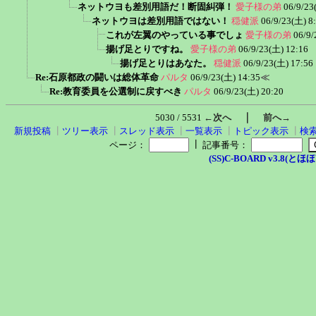
ネットウヨも差別用語だ！断固糾弾！
愛子様の弟
06/9/23
ネットウヨは差別用語ではない！
穏健派
06/9/23(土) 8
これが左翼のやっている事でしょ
愛子様の弟
06/9/
揚げ足とりですね。
愛子様の弟
06/9/23(土) 12:16
揚げ足とりはあなた。
穏健派
06/9/23(土) 17:56
Re:石原都政の闘いは総体革命
パルタ
06/9/23(土) 14:35
≪
Re:教育委員を公選制に戻すべき
パルタ
06/9/23(土) 20:20
｜
5030 / 5531
←次へ
前へ→
新規投稿
┃
ツリー表示
┃
スレッド表示
┃
一覧表示
┃
トピック表示
┃
検
┃
ページ：
記事番号：
(SS)C-BOARD v3.8(とほほ改v