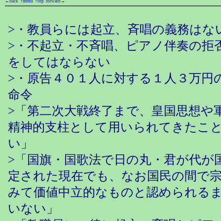
←back
↑menu
↑top
forward→
>・教員らには起立、斉唱の義務はな
>・不起立・不斉唱、ピアノ伴奏の拒
をしてはならない
>・原告４０１人に対する１人３万円
命令
>「第二次大戦終了まで、皇国思想や
精神的支柱として用いられてきたこ
い」
>「国旗・国歌法で日の丸・君が代が
定された現在でも、なお国民の間で
みて価値中立的なものと認められる
いない」