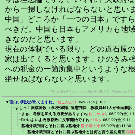
から一掃しなければならないと思い
中国」どころか「一つの日本」です
べきだ。中国も日本もアメリカも地
きなのだと思います。
現在の体制でいる限り、どの道石原
家は出てくると思います。ひのきみ
への税金の一箇所集中というような
絶せねばならないと思います。
<Mozilla/4.0 (compatible; MSIE 6.0; Windows NT 5
▼
面白い判決が出てますね。
ねこかぶり
06/9/21(木) 16:25
よしっ！国旗国歌 ：学校強制に違憲判決 教職員401人が全面勝訴
まぁ、考察を加える必要がありますね
ねこかぶり
06/9/22(金) 1:1
Re:いよいよ石原都政に反撃開始ですね
パルタ
06/9/22(金) 9:11
基地外裁判官とそれに喜ぶ基地外
愛子様の弟
06/9/22(金) 11:30
基地外裁判官とそれに喜ぶ基地外とは何と言う差別発言
穏健