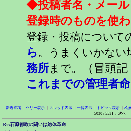
◆投稿者名・メール
登録時のものを使わ
登録・投稿について
ら
。うまくいかない
務所
（冒頭記
まで。
これまでの管理者命
新規投稿
┃
ツリー表示
┃
スレッド表示
┃
一覧表示
┃
トピック表示
┃
検
5030 / 5531
←次へ
Re:石原都政の闘いは総体革命