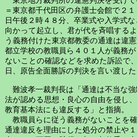
東京地方裁判所の違憲判決を受けて
＝東京都千代田区の弁護士会館で２１
日午後２時４８分、卒業式や入学式な
向かって起立し、君が代を斉唱する
う義務付けた東京都教委の通達は違憲
都立学校の教職員ら４０１人が義務が
ないことの確認などを求めた訴訟で
日、原告全面勝訴の判決を言い渡した
難波孝一裁判長は「通達は不当な強
法が認める思想・良心の自由を侵し、
教育基本法にも違反する」と指摘。
教職員らに従う義務がないことを確
通達違反を理由にした処分の禁止や１