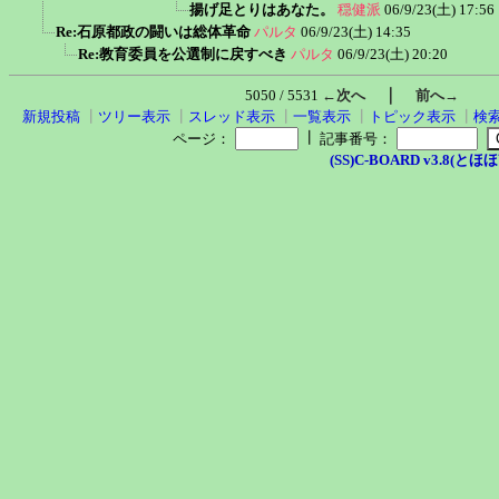
揚げ足とりはあなた。
穏健派
06/9/23(土) 17:56
Re:石原都政の闘いは総体革命
パルタ
06/9/23(土) 14:35
Re:教育委員を公選制に戻すべき
パルタ
06/9/23(土) 20:20
｜
5050 / 5531
←次へ
前へ→
新規投稿
┃
ツリー表示
┃
スレッド表示
┃
一覧表示
┃
トピック表示
┃
検
┃
ページ：
記事番号：
(SS)C-BOARD v3.8(とほほ改v