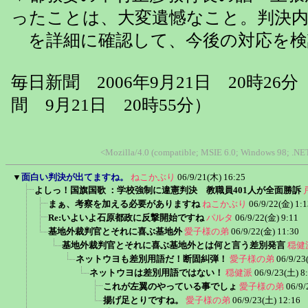
ったことは、大変遺憾なこと。判決
を詳細に確認して、今後の対応を検
毎日新聞 2006年9月21日 20時26
間 9月21日 20時55分）
<Mozilla/4.0 (compatible; MSIE 6.0; Windows 98; .
▼
面白い判決が出てますね。
ねこかぶり
06/9/21(木) 16:25
よしっ！国旗国歌 ：学校強制に違憲判決 教職員401人が全面勝訴
まぁ、考察を加える必要がありますね
ねこかぶり
06/9/22(金) 1:1
Re:いよいよ石原都政に反撃開始ですね
パルタ
06/9/22(金) 9:11
基地外裁判官とそれに喜ぶ基地外
愛子様の弟
06/9/22(金) 11:30
基地外裁判官とそれに喜ぶ基地外とは何と言う差別発言
穏健
ネットウヨも差別用語だ！断固糾弾！
愛子様の弟
06/9/23
ネットウヨは差別用語ではない！
穏健派
06/9/23(土) 8
これが左翼のやっている事でしょ
愛子様の弟
06/9/
揚げ足とりですね。
愛子様の弟
06/9/23(土) 12:16