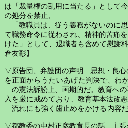
は「裁量権の乱用に当たる」として
の処分を禁止。
「教職員は、従う義務がないのに思
て職務命令に従わされ、精神的苦痛を
けた」として、退職者も含めて慰謝
倉友彰】
▽原告団、弁護団の声明 思想・良心
を正面からうたいあげた判決で、わ
の憲法訴訟上、画期的だ。教育への
入を厳に戒めており、教育基本法改悪
流れにも強く歯止めをかける内容
▽都教委の中村正彦教育長の話 主張