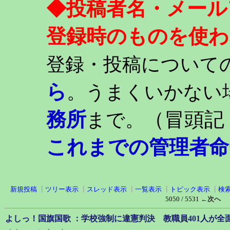
◆投稿者名・メール
登録時のものを使わ
登録・投稿について
ら
。うまくいかない
務所
（冒頭記
まで。
これまでの管理者命
新規投稿
┃
ツリー表示
┃
スレッド表示
┃
一覧表示
┃
トピック表示
┃
検
5050 / 5531
←次へ
よしっ！国旗国歌 ：学校強制に違憲判決 教職員401人が全