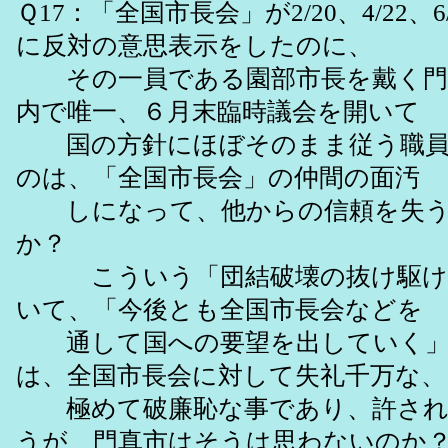
Ｑ17：「全国市長会」が2/20、4/22、
に反対の意思表示をしたのに、
その一員である園部市長を戴く門
内で唯一、６月末臨時議会を開いて
国の方針にほぼそのまま従う職員
のは、「全国市長会」の仲間の面汚
しになって、他からの信頼を失う
か？
こういう「団結破壊の抜け駆け
いて、「今後とも全国市長会などを
通して国への要望を出していく」
は、全国市長会に対して失礼千万な、
極めて破廉恥な事であり、許され
うが、門真市はそうは思わないのか