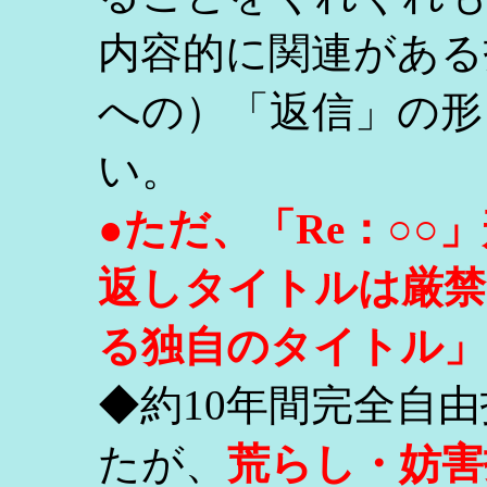
内容的に関連がある
への）「返信」の形
い。
●ただ、「Re：○
返しタイトルは厳禁
る独自のタイトル」
◆約10年間完全自
たが、
荒らし・妨害