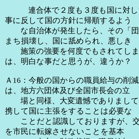
連合体で２度も３度も国に対し
事に反して国の方針に帰順するよう
な自治体が発生したら、その「団
まち損壊し、国に舐められ、悪しき
施策の強要を何度でもされてしま
は、明白な事だと思うが、違うか？
Ａ16：今般の国からの職員給与の削
は、地方六団体及び全国市長会の立
場と同様、大変遺憾でありまして
携して国に主張をすることは必要な
ことだと認識しておりますが、交
を市民に転嫁させないことを基本