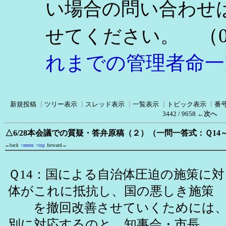
い場合の問い合わせ
（0
せてください。
れまでの管理者命一
新規投稿
┃
ツリー表示
┃
スレッド表示
┃
一覧表示
┃
トピック表示
┃
番
3442 / 9658
←次へ
△6/28本会議での質疑・答弁原稿（２）（一問一答式：Ｑ14
←back
↑menu
↑top
forward→
Ｑ14：国による自治体圧迫の施策に
体がこれに抵抗し、国の悪しき施策
を撤回改善させていくためには、
別に対応するのと、知事会・市長