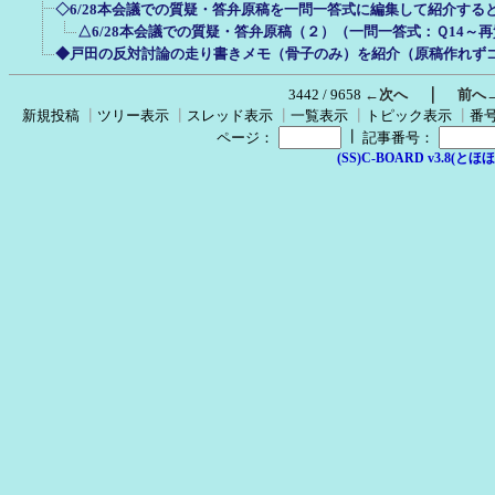
◇6/28本会議での質疑・答弁原稿を一問一答式に編集して紹介する
△6/28本会議での質疑・答弁原稿（２）（一問一答式：Ｑ14～
◆戸田の反対討論の走り書きメモ（骨子のみ）を紹介（原稿作れず
｜
3442 / 9658
←次へ
前へ
新規投稿
┃
ツリー表示
┃
スレッド表示
┃
一覧表示
┃
トピック表示
┃
番
┃
ページ：
記事番号：
(SS)C-BOARD v3.8(とほほ改v