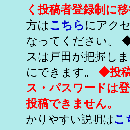
く投稿者登録制に移
こちら
方は
にアク
なってください。 
スは戸田が把握しま
にできます。
◆投
ス・パスワードは登
投稿できません。
こ
かりやすい説明は