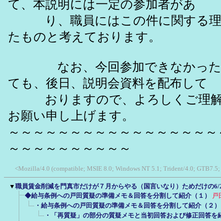
て、本説明には一定の参加者があ
り、職員にはこの件に関する理
たものと考えております。
なお、今回参加できなかった職
ても、後日、説明会資料を配布して
おりますので、よろしくご理解
お願い申し上げます。
～～～～～～～～～～～～～～～～～
～～～～～～～～～～
<Mozilla/4.0 (compatible; MSIE 8.0; Windows NT 5.1; Trident/4.0; GTB7.5
▼
職員賃金削減を門真市だけが７月からやる（国言いなり）ためだけの6/
◆給与条例への戸田質疑の準備メモ＆回答を分割して紹介（１）
戸
・給与条例への戸田質疑の準備メモ＆回答を分割して紹介（２）
・「再質疑」の部分の質疑メモと当初回答および修正回答を