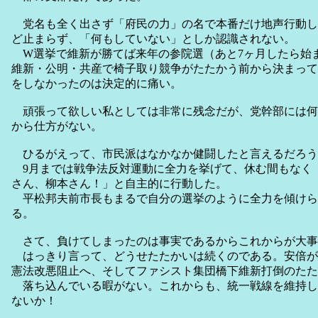
党名も全く出さず「府民の力」の名で本番だけ地声行動し
ど止まらず、「何もしていない」としか認識されない。
W選挙で維新が勝てば来年の参院選（あと7ヶ月したら始
維新・公明・共産で椅子取り競争がたたかう前から決まって
をしなかったのは決定的に痛い。
頑張って欲しい私としては非常に残念だが、党幹部には何
から仕方がない。
ひるがえって、市民派はなかなか健闘したと言えるだろう
9月までは戦争法反対運動に全力を挙げて、休む間もなく
さん、柳本さん！」と自主的に行動した。
平松邦夫前市長もまるで自分の選挙のように全力を傾けら
る。
さて、負けてしまったのは事実であるからこれからが大事
はっきり言って、どうせたたかいは続くのである。安倍が
憲法改悪阻止へ、そしてファシスト集団橋下維新打倒のたた
落ち込んでいる暇がない。これからも、統一戦線を維持し
ないか！