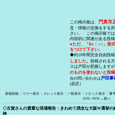
門真市
この掲示板は、
見・情報の交換をする所
さい。 この掲示板では
内容的に関連がある投稿
●ただ、「Re：○○」
をつけて下さい。
◆約10年間完全自由投
しました。
投稿される方
スは戸田が把握します
のものを使わないと投稿
戸田事
合の問い合わせは
(必読）
新規投稿
┃
ツリー表示
┃
スレッド表示
┃
一覧表示
┃
トピック表示
┃
番
2056 / 9658
←次へ
◇古賀さんの貴重な現場報告：きわめて残念な大阪W選挙の
神