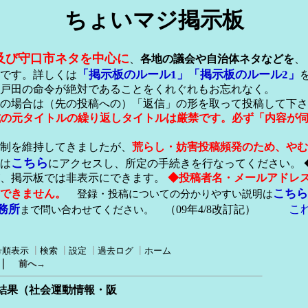
ちょいマジ掲示板
及び守口市ネタを中心に
、
各地の議会や自治体ネタなどを
、
「掲示板のルール1」
「掲示板のルール2」
です。詳しくは
戸田の命令が絶対であることをくれぐれもお忘れなく。
の場合は（先の投稿への）「返信」の形を取って投稿して下さ
形式の元タイトルの繰り返しタイトルは厳禁です。必ず「内容が
稿制を維持してきましたが、
荒らし・妨害投稿頻発のため、やむ
こちら
は
にアクセスし、所定の手続きを行なってください。 
が、掲示板では非表示にできます。
◆投稿者名・メールアドレ
こちら
できません。
登録・投稿についての分かりやすい説明は
務所
こ
まで問い合わせてください。
（09年4/8改訂記）
号順表示
┃
検索
┃
設定
┃
過去ログ
┃
ホーム
｜
前へ→
結果（社会運動情報・阪