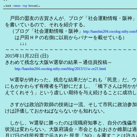
←back
↑menu
↑top
forward→
戸田の盟友の古賀さんが、ブログ「社会運動情報・阪神」
を書いているので、それを紹介する。
（ブログ「社会運動情報・阪神」
http://hanshin204.cocolog-nifty.com/
は戸田ＨＰの右側に以前からバナーを載せている）
↓↓↓
～～～～～～～～～～～～～～～～～～～～～～～～～～～
2015年11月22日 (日)
きわめて残念な大阪W選挙の結果～通信員投稿～
http://hanshin204.cocolog-nifty.com/blog/2015/11/w-ce21.html
W選挙が終わった。残念な結果だがこれも「民意」だ。ウ
にもかかわらず有権者を巧妙にだまし、「橋下さんは何かが
えてくれそう」という虚しい期待を与え続けることに成功し
さすがは政治詐欺師の技術は一流、そして市民に政治参加
けは評価しておかねばならないかも知れない。
しかし、W選挙に勝ったのは現職府知事と、自分の傀儡市
状況は変わらない。大阪府議会・市会ともおおさか維新は過
月17日の住民投票で示された 民意「NO」を覆すことは許