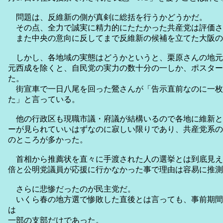
問題は、反維新の側が真剣に総括を行うかどうかだ。
その点、全力で誠実に精力的にたたかった共産党は評価さ
また中央の意向に反してまで反維新の候補を立てた大阪の
しかし、各地域の実態はどうかというと、栗原さんの地元
元西成を除くと、自民党の実力の数十分の一しか、ポスター
た。
街宣車で一日八尾を回った鶯さんが「告示直前なのに一枚
た」と言っている。
他の行政区も現職市議・府議が結構いるので各地に維新と
ーが見られていいはずなのに寂しい限りであり、共産党系の
のところが多かった。
首相から推薦状を直々に手渡された人の選挙とは到底見え
倍と公明党議員が応援に行かなかった事で理由は容易に推測
さらに悲惨だったのが民主党だ。
いくら春の地方選で惨敗した直後とは言っても、事前期間
は
一部の支部だけであった。