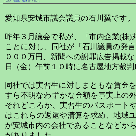
←back
↑menu
↑top
forward→
愛知県安城市議会議員の石川翼です。
昨年３月議会で私が、「市内企業(株
ことに対し、同社が「石川議員の発言
０００万円、新聞への謝罪広告掲載な
日（金）午前１０時に名古屋地方裁判
同社では実習生に対しまともな賃金
すら不明なわずかな金額を事実上の外
それどころか、実習生のパスポート
はこれらの返還や清算を求め、地域
が安城市内の会社であることなどか
がありました。