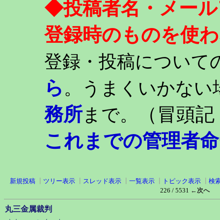
◆投稿者名・メール
登録時のものを使わ
登録・投稿について
ら
。うまくいかない
務所
（冒頭記
まで。
これまでの管理者命
新規投稿
┃
ツリー表示
┃
スレッド表示
┃
一覧表示
┃
トピック表示
┃
検
226 / 5531
←次へ
丸三金属裁判