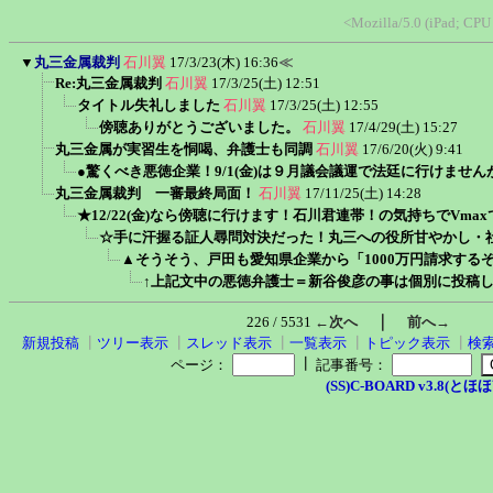
<Mozilla/5.0 (iPad; CP
▼
丸三金属裁判
石川翼
17/3/23(木) 16:36
≪
Re:丸三金属裁判
石川翼
17/3/25(土) 12:51
タイトル失礼しました
石川翼
17/3/25(土) 12:55
傍聴ありがとうございました。
石川翼
17/4/29(土) 15:27
丸三金属が実習生を恫喝、弁護士も同調
石川翼
17/6/20(火) 9:41
●驚くべき悪徳企業！9/1(金)は９月議会議運で法廷に行けませ
丸三金属裁判 一審最終局面！
石川翼
17/11/25(土) 14:28
★12/22(金)なら傍聴に行けます！石川君連帯！の気持ちでVma
☆手に汗握る証人尋問対決だった！丸三への役所甘やかし・
▲そうそう、戸田も愛知県企業から「1000万円請求する
↑上記文中の悪徳弁護士＝新谷俊彦の事は個別に投稿
｜
226 / 5531
←次へ
前へ→
新規投稿
┃
ツリー表示
┃
スレッド表示
┃
一覧表示
┃
トピック表示
┃
検
┃
ページ：
記事番号：
(SS)C-BOARD v3.8(とほほ改v