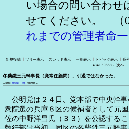
い場合の問い合わせ
（0
せてください。
れまでの管理者命一
新規投稿
┃
ツリー表示
┃
スレッド表示
┃
一覧表示
┃
トピック表示
┃
番
4341 / 9658
←次へ
冬柴鐵三元幹事長（党常任顧問）、引退ではなかった。
←back
↑menu
↑top
forward→
公明党は２４日、党本部で中央幹事
衆院選の兵庫８区の候補者として元国
佐の中野洋昌氏（３３）を公認するこ
執行部は当初、同区の冬柴鉄三元幹事