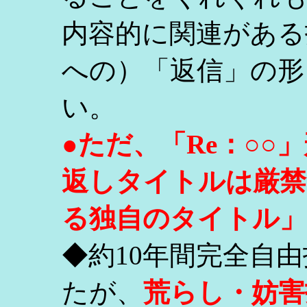
内容的に関連がある
への）「返信」の形
い。
●ただ、「Re：○
返しタイトルは厳禁
る独自のタイトル」
◆約10年間完全自
たが、
荒らし・妨害