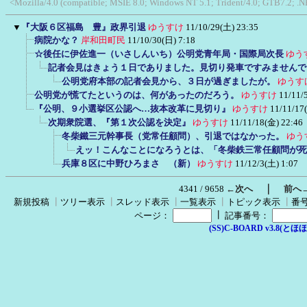
<Mozilla/4.0 (compatible; MSIE 8.0; Windows NT 5.1; Trident/4.0; GTB7.2; .N
▼
『大阪６区福島 豊』政界引退
ゆうすけ
11/10/29(土) 23:35
病院かな？
岸和田町民
11/10/30(日) 7:18
☆後任に伊佐進一（いさしんいち）公明党青年局・国際局次長
ゆう
記者会見はきょう１日でありました。見切り発車ですみませんで
公明党府本部の記者会見から、３日が過ぎましたが。
ゆうす
公明党が慌てたというのは、何があったのだろう。
ゆうすけ
11/11/
『公明、９小選挙区公認へ…抜本改革に見切り』
ゆうすけ
11/11/17
次期衆院選、『第１次公認を決定』
ゆうすけ
11/11/18(金) 22:46
冬柴鐵三元幹事長（党常任顧問）、引退ではなかった。
ゆう
えッ！こんなことになろうとは、「冬柴鉄三常任顧問が死
兵庫８区に中野ひろまさ （新）
ゆうすけ
11/12/3(土) 1:07
｜
4341 / 9658
←次へ
前へ
新規投稿
┃
ツリー表示
┃
スレッド表示
┃
一覧表示
┃
トピック表示
┃
番
┃
ページ：
記事番号：
(SS)C-BOARD v3.8(とほほ改v