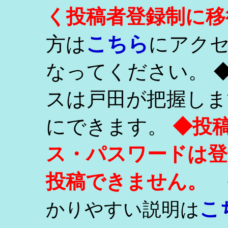
く投稿者登録制に移
こちら
方は
にアク
なってください。 
スは戸田が把握しま
にできます。
◆投
ス・パスワードは登
投稿できません。
こ
かりやすい説明は