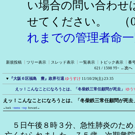
い場合の問い合わせ
（0
せてください。
れまでの管理者命一
新規投稿
┃
ツリー表示
┃
スレッド表示
┃
一覧表示
┃
トピック表示
┃
番
621 / 1598 ﾂﾘｰ
←次へ
▼
『大阪６区福島 豊』政界引退
ゆうすけ
11/10/29(土) 23:35
えッ！こんなことになろうとは、「冬柴鉄三常任顧問が死去」
ゆう
えッ！こんなことになろうとは、「冬柴鉄三常任顧問が死去
←back
↑menu
↑top
forward→
５日午後８時３分、急性肺炎のため