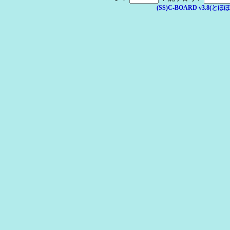
(SS)C-BOARD v3.8(とほほ改v