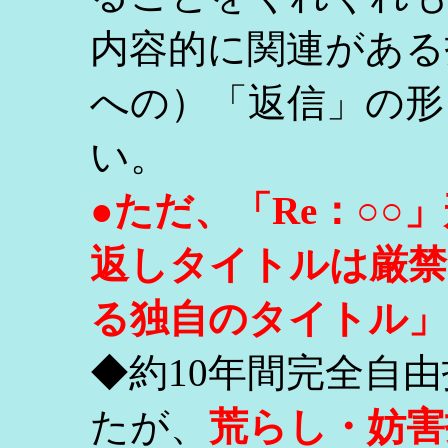
内容的に関連がある
への）「返信」の形
い。
●ただ、「Re：○
返しタイトルは厳禁
る独自のタイトル」
◆約10年間完全自
たが、
荒らし・妨害