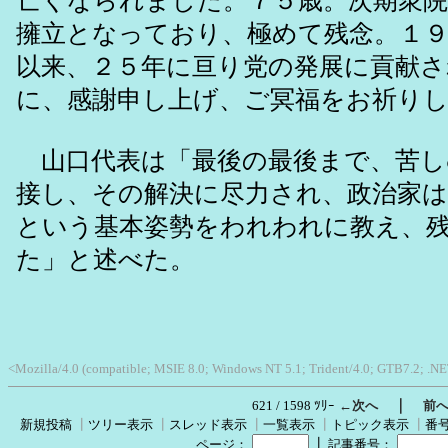
亡くなられました。７５歳。次期衆
擁立となっており、極めて残念。１９
以来、２５年に亘り党の発展に貢献
に、感謝申し上げ、ご冥福をお祈り
山口代表は「最後の最後まで、苦し
接し、その解決に尽力され、政治家
という基本姿勢をわれわれに教え、
た」と述べた。
<Mozilla/4.0 (compatible; MSIE 8.0; Windows NT 5.1; Trident/4.0; GTB7.2; .N
｜
621 / 1598 ﾂﾘｰ
←次へ
前
新規投稿
┃
ツリー表示
┃
スレッド表示
┃
一覧表示
┃
トピック表示
┃
番
┃
ページ：
記事番号：