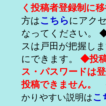
く投稿者登録制に移
こちら
方は
にアク
なってください。 
スは戸田が把握しま
にできます。
◆投
ス・パスワードは登
投稿できません。
こ
かりやすい説明は