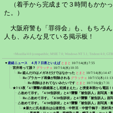
（着手から完成まで３時間もかかっ
た。）
大阪府警も「罪得会」も、もちろん
人も、みんな見ている掲示板！
<Mozilla/4.0 (compatible; MSIE 7.0; Windows NT 5.1; Trident/4.0; GTB
▼
産経ニュース ４月７日夜といえば
とまと
10/7/14(水) 7:55
宮井将って誰？
グラッチェ
10/7/14(水) 10:35
Re:盗んだのはメガネだけではなかった
とまと
10/7/14(水) 14:47
Re:プラカード画像が削除される
グラッチェ
10/7/15(木) 11:13
Re:削除はされてないみたいです
とまと
10/7/16(金) 7:31
★7/13夜「4/7襲撃の眼鏡落とし犯捕まえた」と捜査本部から電話！1
△改めて示す。「4/30告訴状」と4/7襲撃「被告訴人」顔写真
Re:△改めて示す。「4/30告訴状」と4/7襲撃「被告訴人」
△改めて示す。「4/30告訴状」と4/7襲撃「被告訴人」顔写真
★新たに氏名提出は山道哲也・中野亘・中曽千鶴子・西村斉