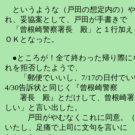
というような（戸田の想定内の）や
れ、妥協案として、戸田が手書きで
「曾根崎警察署長 殿」と１行加え
ＯＫとなった。
●ところが！全て終わった帰り際に
れを拒否したようで、
「郵便でいいし、7/17の日付でい
4/30告訴状と同じく『曾根崎警察
署長 殿』とだけして、曾根崎署
しい」と言い出した。
戸田がやむなくこれに同意。（
いたし、足痛で上司に文句を言いに