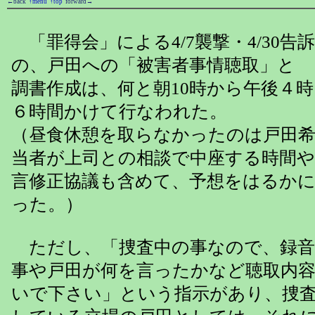
←back
↑menu
↑top
forward→
「罪得会」による4/7襲撃・4/30告
の、戸田への「被害者事情聴取」と
調書作成は、何と朝10時から午後４
６時間かけて行なわれた。
（昼食休憩を取らなかったのは戸田
当者が上司との相談で中座する時間や
言修正協議も含めて、予想をはるか
った。）
ただし、「捜査中の事なので、録音
事や戸田が何を言ったかなど聴取内
いで下さい」という指示があり、捜