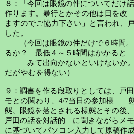
８：「今回は眼鏡の件についてだけ
作ります。暴行とかその他は日を改
ますのでご協力下さい」と言われ、
した。
（今回は眼鏡の件だけで６時間。
るか？ 最低４～５時間はかかると
みて出向かないといけないか。
だがやむを得ない）
９：調書を作る段取りとしては、戸田
モとの関わり、4/7当日の参加様 態
態、眼鏡を落とされる様態とその後
戸田の話を対話的 に聞きながらメ
に基づいてパソコン入力して原稿作