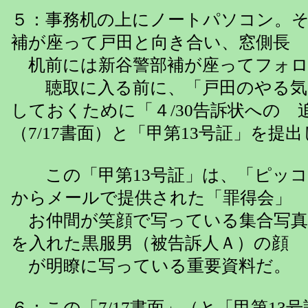
５：事務机の上にノートパソコン。
補が座って戸田と向き合い、窓側長
机前には新谷警部補が座ってフォロ
聴取に入る前に、「戸田のやる気
しておくために「４/30告訴状への 
（7/17書面）と「甲第13号証」を提
この「甲第13号証」は、「ピッコ
からメールで提供された「罪得会」
お仲間が笑顔で写っている集合写真
を入れた黒服男（被告訴人Ａ）の顔
が明瞭に写っている重要資料だ。
６：この「7/17書面」（と「甲第13