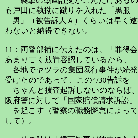
襲撃の動画証拠がこんだけあるの
も戸田に執拗に蹴りを入れた「黒服
男」（被告訴人Ａ）くらいは早く逮
わないと納得できない。
11：両警部補に伝えたのは、「罪得
あまり甘く放置容認しているから、
各地でヤツラの集団暴行事件が続発
受けたのであって、この4/30告訴を
ちゃんと捜査起訴しないのならば、
阪府警に対して「国家賠償請求訴訟」
を起こす（警察の職務懈怠によって
して）。