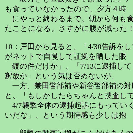
も食っていなかったので、夕方４時
にやっと終わるまで、朝から何も食
たことになる。さすがに腹が減った
10：戸田から見ると、「4/30告訴を
がネットで自慢して証拠を晒した眼
鏡の件だけか」、「7/13に逮捕して１
釈放か」という気は否めないが、
一方、兼田警部補や新谷警部補の対
と、「もしかしたらちゃんと捜査し
4/7襲撃全体の逮捕起訴にもってい
いだな」、という期待感も少しは抱