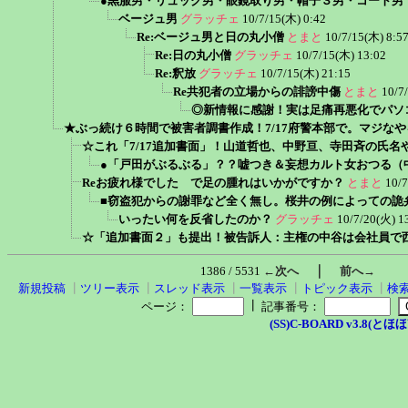
●黒服男・リュック男・眼鏡取り男・帽子３男・コート男
ベージュ男
グラッチェ
10/7/15(木) 0:42
Re:ベージュ男と日の丸小僧
とまと
10/7/15(木) 8:5
Re:日の丸小僧
グラッチェ
10/7/15(木) 13:02
Re:釈放
グラッチェ
10/7/15(木) 21:15
Re共犯者の立場からの誹謗中傷
とまと
10/7
◎新情報に感謝！実は足痛再悪化でパソ
★ぶっ続け６時間で被害者調書作成！7/17府警本部で。マジな
☆これ「7/17追加書面」！山道哲也、中野亘、寺田斉の氏名
●「戸田がぶるぶる」？？嘘つき＆妄想カルト女おつる（
Reお疲れ様でした で足の腫れはいかがですか？
とまと
10/7
■窃盗犯からの謝罪など全く無し。桜井の例によっての詭
いったい何を反省したのか？
グラッチェ
10/7/20(火) 1
☆「追加書面２」も提出！被告訴人：主権の中谷は会社員で西淀川区
｜
1386 / 5531
←次へ
前へ→
新規投稿
┃
ツリー表示
┃
スレッド表示
┃
一覧表示
┃
トピック表示
┃
検
┃
ページ：
記事番号：
(SS)C-BOARD v3.8(とほほ改v