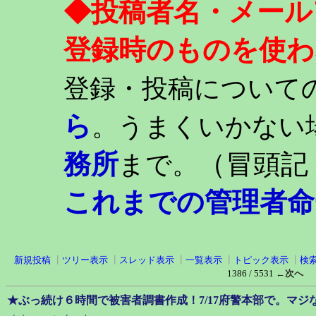
◆投稿者名・メール
登録時のものを使わ
登録・投稿について
ら
。うまくいかない
務所
（冒頭記
まで。
これまでの管理者命
新規投稿
┃
ツリー表示
┃
スレッド表示
┃
一覧表示
┃
トピック表示
┃
検
1386 / 5531
←次へ
★ぶっ続け６時間で被害者調書作成！7/17府警本部で。マ