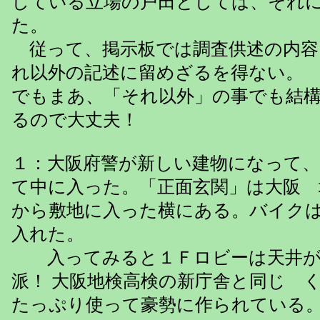
している立場の戸田としては、それ
た。
従って、掲示板では調査供述の内容
れ以外の記述に留めざるを得ない。
でもまあ、「それ以外」の事でも結
るので大丈夫！
１：大阪府警が新しい建物になって、
て中に入った。「正面玄関」は大阪 
から敷地に入った横にある。バイク
入れた。
入ってみると１Ｆロビーは天井が
派！ 大阪地検高検の新庁舎と同じ 
たっぷり使って豪勢に作られている