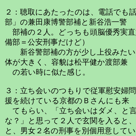
２：聴取にあたったのは、電話でも
部」の兼田康博警部補と新谷浩一警
部補の２人。どっちも頭脳優秀実直
備部＝公安刑事だけど）
新谷警部補の方が少し上役みたい
体が大きく、容貌は松平健か渡部兼
の若い時に似た感じ。
３：立ち会いのつもりで従軍慰安婦問
援を続けている京都のＢさんにも来
てもらい、「立ち会いはダメ、と言
な？」と思って２人で玄関を入ると
と、男女２名の刑事を別個用意していて