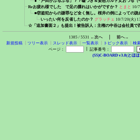
●「戸田がぶるぶる」？？嘘つき＆妄想カルト女おつる（
Reお疲れ様でした で足の腫れはいかがですか？
とまと
10/7
■窃盗犯からの謝罪など全く無し。桜井の例によっての詭
いったい何を反省したのか？
グラッチェ
10/7/20(火) 1
☆「追加書面２」も提出！被告訴人：主権の中谷は会社員で西淀川区
｜
1385 / 5531
←次へ
前へ→
新規投稿
┃
ツリー表示
┃
スレッド表示
┃
一覧表示
┃
トピック表示
┃
検
┃
ページ：
記事番号：
(SS)C-BOARD v3.8(とほほ改v