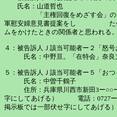
氏名：山道哲也
「主権回復をめざす会」の奈良
軍慰安婦意見書提案をし た生
ムをかけたときの関係者と思われる
４：被告訴人Ｊ該当可能者ー２「怒号
氏名：中野亘。「在特会」奈良
５：被告訴人Ｊ該当可能者ー５「おつ
氏名：中曽千鶴子
住所：兵庫県川西市新田3ー○○ー○
字にしてあげる） 電話：072
掲示板では一部伏せ字にしてあげる