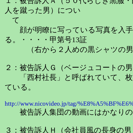
１：被告訴人Ａ（５０代らしき黒服・
人を蹴った男）につい
て
顔が明瞭に写っている写真を入手
る。・・・・甲第号13証
（右から２人めの黒シャツの男
２：被告訴人Ｇ（ベージュコートの男
「西村社長」と呼ばれていて、枚
ている。
http://www.nicovideo.jp/tag/%E8%A5%B
被告訴人集団の動画にはかなりの
３：被告訴人Ｈ（会社員風の長身の男