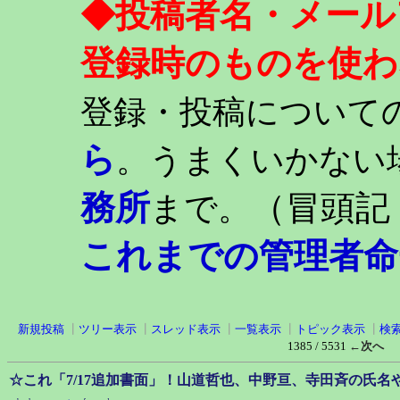
◆投稿者名・メール
登録時のものを使わ
登録・投稿について
ら
。うまくいかない
務所
（冒頭記
まで。
これまでの管理者命
新規投稿
┃
ツリー表示
┃
スレッド表示
┃
一覧表示
┃
トピック表示
┃
検
1385 / 5531
←次へ
☆これ「7/17追加書面」！山道哲也、中野亘、寺田斉の氏