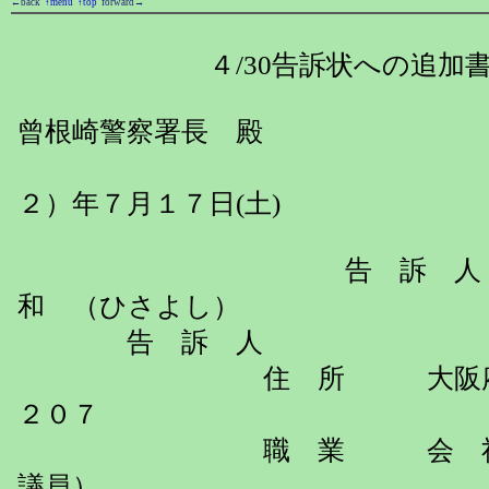
←back
↑menu
↑top
forward→
４/30告訴状への追加書
曾根崎警察署長 殿
２０１０
２）年７月１７日(土)
告 訴 人 
和 （ひさよし）
告 訴 人
住 所 大阪府門真市
２０７
職 業 会 社 員 
議員）