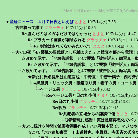
<Mozilla/4.0 (compatible; MSIE 7.0; Windows
▼
産経ニュース ４月７日夜といえば
とまと
10/7/14(水) 7:55
宮井将って誰？
グラッチェ
10/7/14(水) 10:35
Re:盗んだのはメガネだけではなかった
とまと
10/7/14(水) 14:47
Re:プラカード画像が削除される
グラッチェ
10/7/15(木) 11:13
Re:削除はされてないみたいです
とまと
10/7/16(金) 7:31
★7/13夜「4/7襲撃の眼鏡落とし犯捕まえた」と捜査本部から電話！1
△改めて示す。「4/30告訴状」と4/7襲撃「被告訴人」顔写真
Re:△改めて示す。「4/30告訴状」と4/7襲撃「被告訴人」
△改めて示す。「4/30告訴状」と4/7襲撃「被告訴人」顔写真
★新たに氏名提出は山道哲也・中野亘・中曽千鶴子・西村斉
●黒服男・リュック男・眼鏡取り男・帽子３男・コート男
ベージュ男
グラッチェ
10/7/15(木) 0:42
Re:ベージュ男と日の丸小僧
とまと
10/7/15(木) 8:5
Re:日の丸小僧
グラッチェ
10/7/15(木) 13:02
Re:釈放
グラッチェ
10/7/15(木) 21:15
Re共犯者の立場からの誹謗中傷
とまと
10/7
◎新情報に感謝！実は足痛再悪化でパソ
★ぶっ続け６時間で被害者調書作成！7/17府警本部で。マジな
☆これ「7/17追加書面」！山道哲也、中野亘、寺田斉の氏名