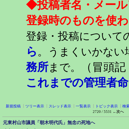
◆投稿者名・メール
登録時のものを使わ
登録・投稿について
ら
。うまくいかない
務所
（冒頭記
まで。
これまでの管理者命
新規投稿
┃
ツリー表示
┃
スレッド表示
┃
一覧表示
┃
トピック表示
┃
検
2720 / 5531
←次へ
元東村山市議員「朝木明代氏」無念の死地へ