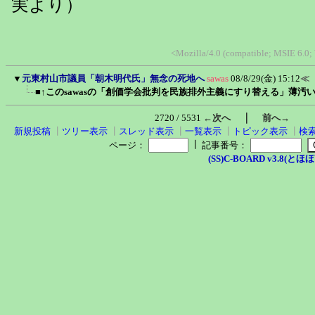
実より）
<Mozilla/4.0 (compatible; MSIE 6.
▼
元東村山市議員「朝木明代氏」無念の死地へ
sawas
08/8/29(金) 15:12
≪
■↑このsawasの「創価学会批判を民族排外主義にすり替える」薄汚
｜
2720 / 5531
←次へ
前へ→
新規投稿
┃
ツリー表示
┃
スレッド表示
┃
一覧表示
┃
トピック表示
┃
検
┃
ページ：
記事番号：
(SS)C-BOARD v3.8(とほほ改v