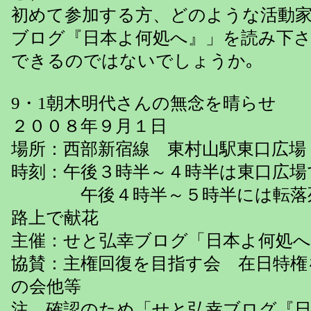
初めて参加する方、どのような活動
ブログ『日本よ何処へ』」を読み下
できるのではないでしょうか｡
9・1朝木明代さんの無念を晴らせ
２００８年９月１日
場所：西部新宿線 東村山駅東口広場
時刻：午後３時半～４時半は東口広場
午後４時半～５時半には転落死
路上で献花
主催：せと弘幸ブログ「日本よ何処へ
協賛：主権回復を目指す会 在日特権
の会他等
注 確認のため「せと弘幸ブログ『