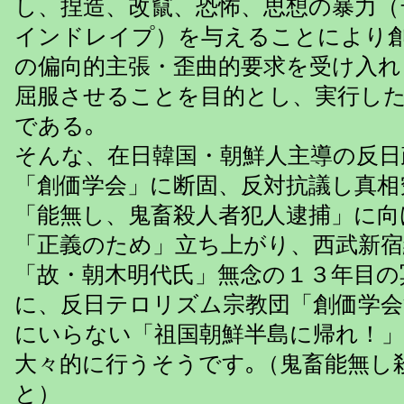
し、捏造、改竄、恐怖、思想の暴力（
インドレイプ）を与えることにより
の偏向的主張・歪曲的要求を受け入れ
屈服させることを目的とし、実行し
である｡
そんな、在日韓国・朝鮮人主導の反日
「創価学会」に断固、反対抗議し真相
「能無し、鬼畜殺人者犯人逮捕」に向
「正義のため」立ち上がり、西武新宿
「故・朝木明代氏」無念の１３年目の
に、反日テロリズム宗教団「創価学会
にいらない「祖国朝鮮半島に帰れ！」
大々的に行うそうです｡（鬼畜能無し
と）