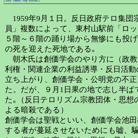
←back
↑menu
↑top
forward→
1959年9月１日。反日政府テロ集団
員」複数によって、東村山駅前「ロ
５階～６階の踊り場から無惨にも投
の死を迎えた死地である｡
朝木氏は創価学会のやり方に（政教
利権・関連企業の利益誘導・反日活動
立ち上がり、創価学会・公明党の不
た。だが、９月1日果の地で志し半ば
た｡（反日テロリズム宗教団体・思想
よる暗殺である）
創価学会は聖戦といい、創価学会池田
する者が蔓延させないためにも嘘、