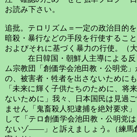
お読み下さい。
追批。テロリズム＝一定の政治目的
暗殺・暴行などの手段を行使するこ
およびそれに基づく暴力の行使。（大
在日韓国・朝鮮人主導による反
ム宗教団「創価学会池田教・公明党」
の、被害者・牲者を出さないために
「未来に輝く子供たちのために、将
ないために」我々、日本国民は見過
ません「鬼畜殺人犯逮捕を絶対要求
して「テロ創価学会池田教・公明党は
ないゾ――」と訴えましょう｡（練馬