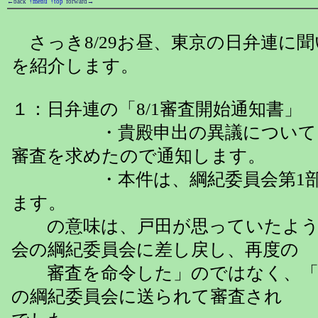
←back
↑menu
↑top
forward→
さっき8/29お昼、東京の日弁連に
を紹介します。
１：日弁連の「8/1審査開始通知書
・貴殿申出の異議について、
審査を求めたので通知します。
・本件は、綱紀委員会第1部
ます。
の意味は、戸田が思っていたよう
会の綱紀委員会に差し戻し、再度の
審査を命令した」のではなく、「
の綱紀委員会に送られて審査され