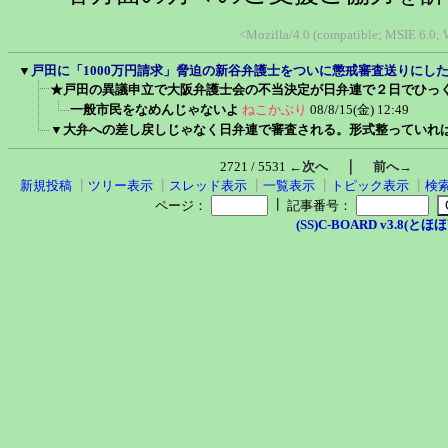
<Mozilla/4.0 (compatible; MSIE 6.0;
▼
戸田に「1000万円請求」脅迫の新谷弁護士をついに懲戒審査送りにし
★戸田の異議申立で大阪弁護士会の不当決定が日弁連で２日でひっ
一般市民をなめんじゃないよ
ねこかぶり
08/8/15(金) 12:49
▼大弁への差し戻しじゃなく日弁連で審査される。形式整っていれ
｜
2721 / 5531
←次へ
前へ→
新規投稿
┃
ツリー表示
┃
スレッド表示
┃
一覧表示
┃
トピック表示
┃
検
┃
ページ：
記事番号：
(SS)C-BOARD v3.8(とほほ改v