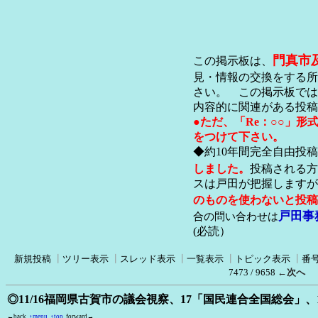
門真市
この掲示板は、
見・情報の交換をする所
さい。 この掲示板では
内容的に関連がある投稿
●ただ、「Re：○○」
をつけて下さい。
◆約10年間完全自由投
しました。
投稿される方
スは戸田が把握します
のものを使わないと投稿
戸田事
合の問い合わせは
(必読）
新規投稿
┃
ツリー表示
┃
スレッド表示
┃
一覧表示
┃
トピック表示
┃
番
7473 / 9658
←次へ
◎11/16福岡県古賀市の議会視察、17「国民連合全国総会」
←back
↑menu
↑top
forward→