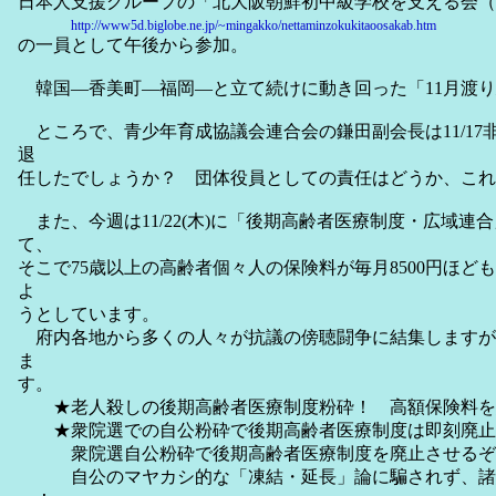
日本人支援グループの「北大阪朝鮮初中級学校を支える会（
http://www5d.biglobe.ne.jp/~mingakko/nettaminzokukitaoosakab.htm
の一員として午後から参加。
韓国―香美町―福岡―と立て続けに動き回った「11月渡り
ところで、青少年育成協議会連合会の鎌田副会長は11/17
退
任したでしょうか？ 団体役員としての責任はどうか、これ
また、今週は11/22(木)に「後期高齢者医療制度・広域連
て、
そこで75歳以上の高齢者個々人の保険料が毎月8500円ほど
よ
うとしています。
府内各地から多くの人々が抗議の傍聴闘争に結集しますが
ま
す。
★老人殺しの後期高齢者医療制度粉砕！ 高額保険料
★衆院選での自公粉砕で後期高齢者医療制度は即刻廃止
衆院選自公粉砕で後期高齢者医療制度を廃止させるぞ
自公のマヤカシ的な「凍結・延長」論に騙されず、諸