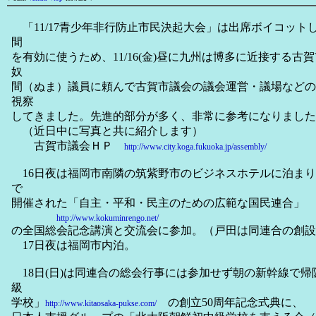
「11/17青少年非行防止市民決起大会」は出席ボイコット
間
を有効に使うため、11/16(金)昼に九州は博多に近接する
奴
間（ぬま）議員に頼んで古賀市議会の議会運営・議場などの
視察
してきました。先進的部分が多く、非常に参考になりました
（近日中に写真と共に紹介します）
古賀市議会ＨＰ
http://www.city.koga.fukuoka.jp/assembly/
16日夜は福岡市南隣の筑紫野市のビジネスホテルに泊まり、
で
開催された「自主・平和・民主のための広範な国民連合」
http://www.kokuminrengo.net/
の全国総会記念講演と交流会に参加。（戸田は同連合の創設
17日夜は福岡市内泊。
18日(日)は同連合の総会行事には参加せず朝の新幹線で
級
学校」
の創立50周年記念式典に、
http://www.kitaosaka-pukse.com/