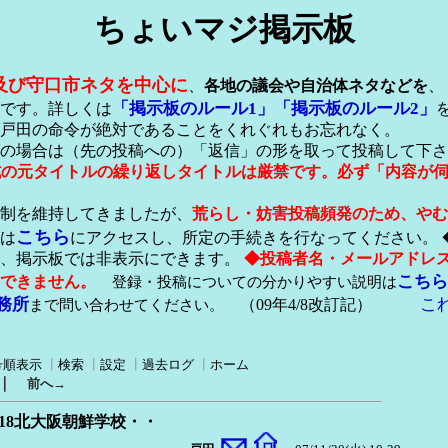
ちょいマジ掲示板
及び守口市ネタを中心に
、
各地の議会や自治体ネタなどを
、
「掲示板のルール1」
「掲示板のルール2」
です。詳しくは
戸田の命令が絶対であることをくれぐれもお忘れなく。
の場合は（先の投稿への）「返信」の形を取って投稿して下さ
形式の元タイトルの繰り返しタイトルは厳禁です。必ず「内容が
稿制を維持してきましたが、
荒らし・妨害投稿頻発のため、やむ
こちら
は
にアクセスし、所定の手続きを行なってください。 
が、掲示板では非表示にできます。
◆投稿者名・メールアドレ
こちら
できません。
登録・投稿についての分かりやすい説明は
務所
こ
まで問い合わせてください。
（09年4/8改訂記）
号順表示
┃
検索
┃
設定
┃
過去ログ
┃
ホーム
｜
前へ→
、18北大阪朝鮮学校・・