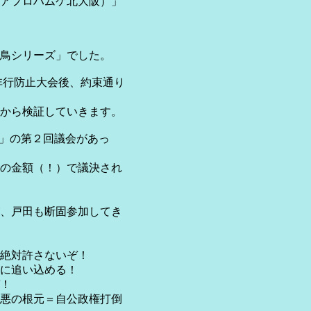
アプロハムケ北大阪）」
鳥シリーズ」でした。
非行防止大会後、約束通り
から検証していきます。
合」の第２回議会があっ
もの金額（！）で議決され
、戸田も断固参加してき
を絶対許さないぞ！
に追い込める！
！
悪の根元＝自公政権打倒