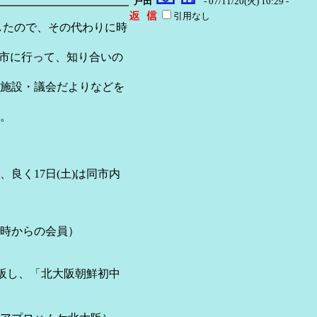
戸田
- 07/11/20(火) 10:29 -
引用なし
したので、その代わりに時
古賀市に行って、知り合いの
施設・議会だよりなどを
。
良く17日(土)は同市内
時からの会員）
帰阪し、「北大阪朝鮮初中