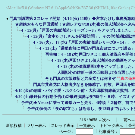
<Mozilla/5.0 (Windows NT 6.1) AppleWebKit/537.36 (KHTML, like Gecko) Chr
▼
門真市議選第２スレッド開始（4/16 (火) 11時）◆宮本たけし事務所
★超絶おもろな戸田選挙！★超レアな4/18 (木)夜の個人演説会へ来
4・15(月)「戸田の実績演説シリーズ 5～8」をアップしました。
4・15(月)「宮本たけしさんを応援訪問」、その他演説動画
4・16 (火) 、17 (水)「戸田の実績演説シリーズ9～14
4・13 (土)「選挙直前に戸田が門真市政について語る
再告知！4・18 (木)戸田ひさよし個人演説会を開
4・18 (木)戸田ひさよし個人演説会の動画をア
4・18 (木)の演説動画8本をアップしました
人面獣心の維新一派の五味殿よ!汝当選した
そも門真の大阪維新と共産党とは何者ぞ
門真の蓮
門真市共産党に人格者少なきを痛感す。何故、戸田氏を歓
4/19 (金)の朝道・バイク愛・ホクシン前・大和田駅前維新大批判、
4/20 (土)最終日の行動予告(1)◎最終演説は夜7時半～８時、イズ
予告(2)★Ｖmaxに乗って選挙カーと走り、4時頃「２輪館」前で
予告(3)恒例の「夜の駅立ち」は断念し、夜12時まではネッ
｜
316 / 9658
←次へ
前へ
新規投稿
┃
ツリー表示
┃
スレッド表示
┃
一覧表示
┃
トピック表示
┃
番
┃
ページ：
記事番号：