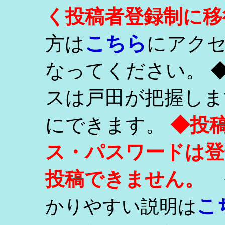
く投稿者登録制に移
こちら
方は
にアク
なってください。 
スは戸田が把握しま
にできます。
◆投
ス・パスワードは登
投稿できません。
こ
かりやすい説明は