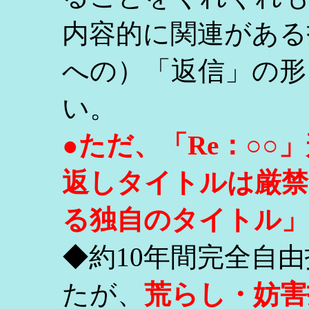
内容的に関連がある
への）「返信」の形
い。
●ただ、「Re：○
返しタイトルは厳禁
る独自のタイトル」
◆約10年間完全自
たが、
荒らし・妨害