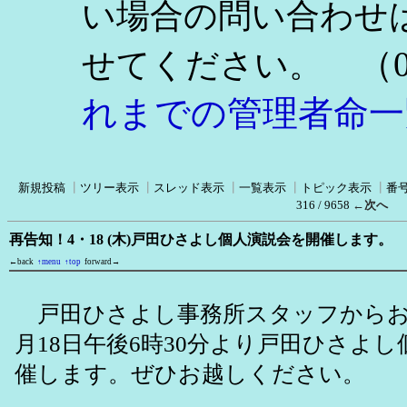
い場合の問い合わせ
（0
せてください。
れまでの管理者命一
新規投稿
┃
ツリー表示
┃
スレッド表示
┃
一覧表示
┃
トピック表示
┃
番
316 / 9658
←次へ
再告知！4・18 (木)戸田ひさよし個人演説会を開催します。
←back
↑menu
↑top
forward→
戸田ひさよし事務所スタッフからお
月18日午後6時30分より戸田ひさよ
催します。ぜひお越しください。