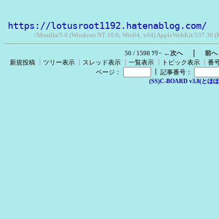
https://lotusroot1192.hatenablog.com/
<Mozilla/5.0 (Windows NT 10.0; Win64; x64) AppleWebKit/537.36 
｜
50 / 1598 ﾂﾘｰ
←次へ
前へ
新規投稿
┃
ツリー表示
┃
スレッド表示
┃
一覧表示
┃
トピック表示
┃
番
┃
ページ：
記事番号：
(SS)C-BOARD v3.8(とほほ改v