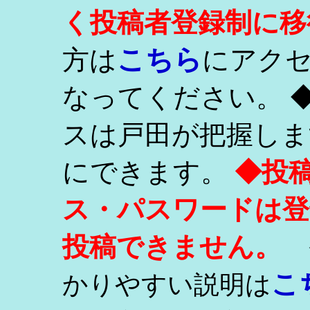
く投稿者登録制に移
こちら
方は
にアク
なってください。 
スは戸田が把握しま
にできます。
◆投
ス・パスワードは登
投稿できません。
こ
かりやすい説明は