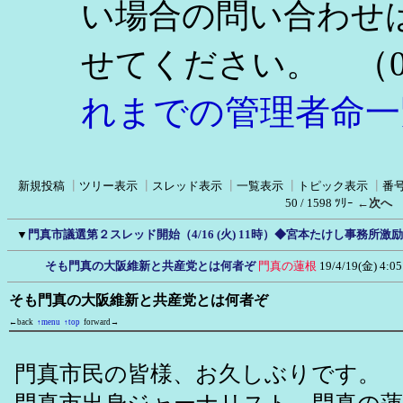
い場合の問い合わせ
（0
せてください。
れまでの管理者命一
新規投稿
┃
ツリー表示
┃
スレッド表示
┃
一覧表示
┃
トピック表示
┃
番
50 / 1598 ﾂﾘｰ
←次へ
▼
門真市議選第２スレッド開始（4/16 (火) 11時）◆宮本たけし事務所
そも門真の大阪維新と共産党とは何者ぞ
門真の蓮根
19/4/19(金) 4:05
そも門真の大阪維新と共産党とは何者ぞ
←back
↑menu
↑top
forward→
門真市民の皆様、お久しぶりです。