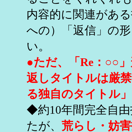
内容的に関連がある
への）「返信」の形
い。
●ただ、「Re：○
返しタイトルは厳禁
る独自のタイトル」
◆約10年間完全自
たが、
荒らし・妨害