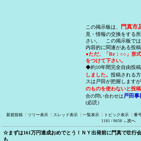
門真市
この掲示板は、
見・情報の交換をする所
さい。 この掲示板では
内容的に関連がある投稿
●ただ、「Re：○○」
をつけて下さい。
◆約10年間完全自由投
しました。
投稿される方
スは戸田が把握します
のものを使わないと投稿
戸田事
合の問い合わせは
(必読）
新規投稿
┃
ツリー表示
┃
スレッド表示
┃
一覧表示
┃
トピック表示
┃
番
1181 / 9658
←次へ
☆まずは161万円達成おめでとう！ＮＹ出発前に門真で壮行
も