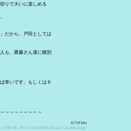
切りで大いに楽しめる
。
」だから、戸田としては
人も、齋藤さん達に餞別
ば幸いです。もしくは６
～～～～～～～～～
6,710 hits
5; YTB730...＠i118-18-169-83.s42.a027.ap.plala.or.jp>