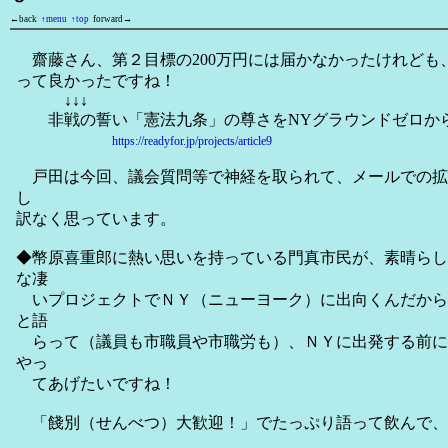
←back
↑menu
↑top
forward→
齋藤さん、第２目標の200万円には届かなかったけれども、ま
って良かったですね！
↓↓↓
非戦の誓い「憲法九条」の尊さをNYグラウンドゼロか
https://readyfor.jp/projects/article9
戸田は今回、議会質問等で神経を取られて、メールでの拡
し
訳なく思っています。
◆幣原喜重郎に熱い思いを持っている門真市民が、素晴らし
な凄
いプロジェクトでＮＹ（ニューヨーク）に出向くんだから
と語
らって（議員も市職員や市職労も）、ＮＹに出発する前に
やっ
てあげたいですね！
「餞別（せんべつ）大歓迎！」でたっぷり語って飲んで、