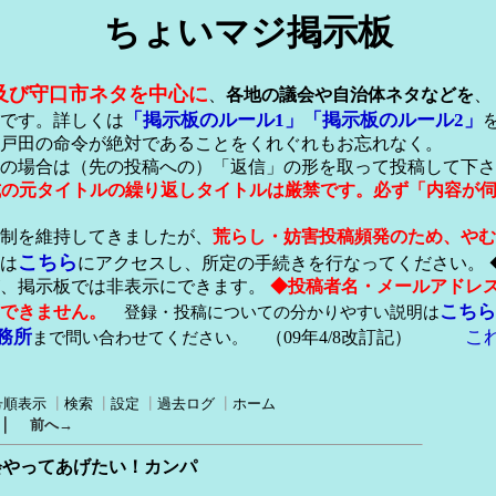
ちょいマジ掲示板
及び守口市ネタを中心に
、
各地の議会や自治体ネタなどを
、
「掲示板のルール1」
「掲示板のルール2」
です。詳しくは
戸田の命令が絶対であることをくれぐれもお忘れなく。
の場合は（先の投稿への）「返信」の形を取って投稿して下さ
形式の元タイトルの繰り返しタイトルは厳禁です。必ず「内容が
稿制を維持してきましたが、
荒らし・妨害投稿頻発のため、やむ
こちら
は
にアクセスし、所定の手続きを行なってください。 
が、掲示板では非表示にできます。
◆投稿者名・メールアドレ
こちら
できません。
登録・投稿についての分かりやすい説明は
務所
こ
まで問い合わせてください。
（09年4/8改訂記）
号順表示
┃
検索
┃
設定
┃
過去ログ
┃
ホーム
｜
前へ→
会やってあげたい！カンパ