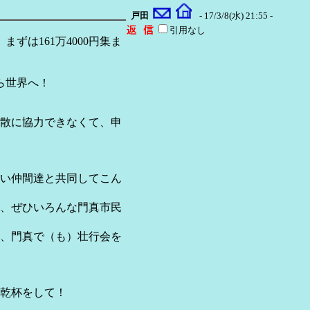
戸田
- 17/3/8(水) 21:55 -
引用なし
ずは161万4000円集ま
ら世界へ！
散に協力できなくて、申
い仲間達と共同してこん
、ぜひいろんな門真市民
、門真で（も）壮行会を
乾杯をして！