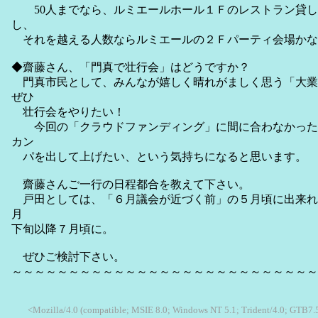
50人までなら、ルミエールホール１Ｆのレストラン貸し
し、
それを越える人数ならルミエールの２Ｆパーティ会場かな
◆齋藤さん、「門真で壮行会」はどうですか？
門真市民として、みんなが嬉しく晴れがましく思う「大業
ぜひ
壮行会をやりたい！
今回の「クラウドファンディング」に間に合わなかった
カン
パを出して上げたい、という気持ちになると思います。
齋藤さんご一行の日程都合を教えて下さい。
戸田としては、「６月議会が近づく前」の５月頃に出来れ
月
下旬以降７月頃に。
ぜひご検討下さい。
～～～～～～～～～～～～～～～～～～～～～～～～～～～
<Mozilla/4.0 (compatible; MSIE 8.0; Windows NT 5.1; Trident/4.0; GTB7.