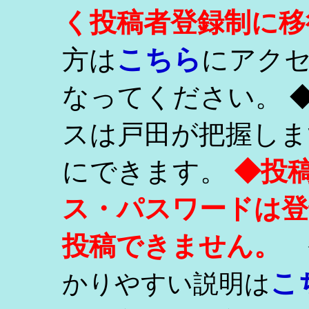
く投稿者登録制に移
こちら
方は
にアク
なってください。 
スは戸田が把握しま
にできます。
◆投
ス・パスワードは登
投稿できません。
こ
かりやすい説明は