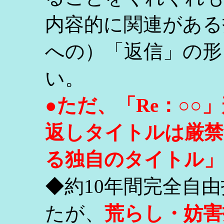
内容的に関連がある
への）「返信」の形
い。
●ただ、「Re：○
返しタイトルは厳禁
る独自のタイトル」
◆約10年間完全自
たが、
荒らし・妨害