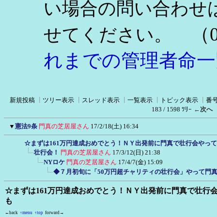
い場合の問い合わせ
（0
せてください。
れまでの管理者命一
新規投稿
┃
ツリー表示
┃
スレッド表示
┃
一覧表示
┃
トピック表示
┃
番
183 / 1598 ﾂﾘｰ
←次へ
▼
憲法9条
門真の芝居屋さん
17/2/18(土) 16:34
☆まずは161万円達成おめでとう！ＮＹ出発前に門真で壮行会やっ
壮行会！
門真の芝居屋さん
17/3/12(日) 21:38
NYロケ
門真の芝居屋さん
17/4/7(金) 15:09
◆７月初旬に「50万円超チャリティの壮行会」やって門
☆まずは161万円達成おめでとう！ＮＹ出発前に門真で壮行
も
←back
↑menu
↑top
forward→