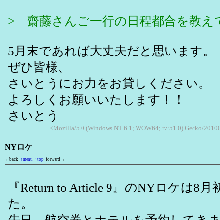
> 齋藤さんご一行の日程都合を教え
5月末であれば大丈夫だと思います。
ぜひ皆様、
さいとうにお力をお貸しください。
よろしくお願いいたします！！
さいとう
<Mozilla/5.0 (Windows NT 6.1; WOW64; rv:51.0) Gecko/2010
NYロケ
←back
↑menu
↑top
forward→
『Return to Article 9』のNYロケ
た。
先日、航空券とホテルを予約してき