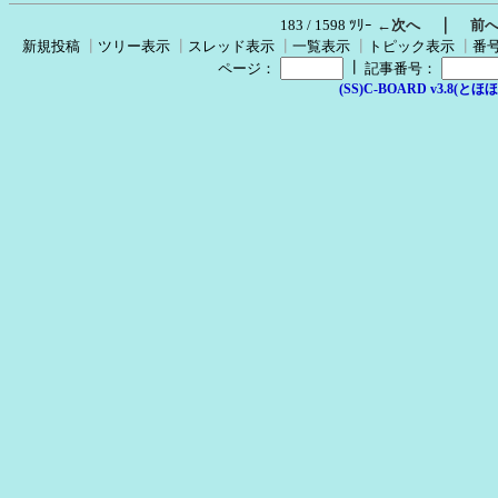
｜
183 / 1598 ﾂﾘｰ
←次へ
前
新規投稿
┃
ツリー表示
┃
スレッド表示
┃
一覧表示
┃
トピック表示
┃
番
┃
ページ：
記事番号：
(SS)C-BOARD v3.8(とほほ改v