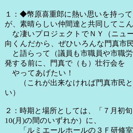
１：◆幣原喜重郎に熱い思いを持って
が、素晴らしい仲間達と共同してこ
な凄いプロジェクトでＮＹ（ニュー
向くんだから、ぜひいろんな門真市
と語らって（議員も市職員や市職労
発する前に、門真で（も）壮行会を
やってあげたい！
（これが出来なければ門真市民と
い）
２：時期と場所としては、「７月初旬」（
10(月)の間のいずれか）に、
「ルミエールホールの３Ｆ研修室