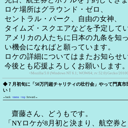
ロケ場所はグラウンド・ゼロ、
セントラル・パーク、自由の女神、
タイムズ・スクエアなどを予定して
アメリカの人たちに日本の九条を知
い機会になればと願っています。
ロケの詳細についてはまたお知らせ
今後とも応援よろしくお願いします
<Mozilla/5.0 (Windows NT 6.1; WOW64; rv:52.0) Gecko/2010
◆７月初旬に「50万円超チャリティの壮行会」やって門真市
い！
←back
↑menu
↑top
forward→
齋藤さん、どうもです。
「NYロケが8月初と決まり、航空券