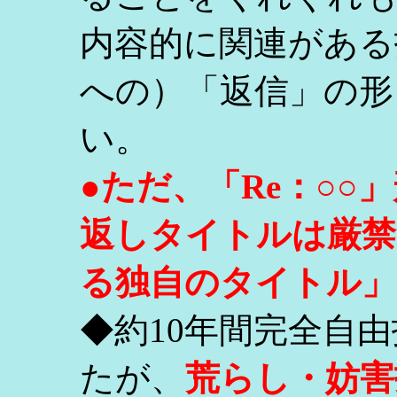
内容的に関連がある
への）「返信」の形
い。
●ただ、「Re：○
返しタイトルは厳禁
る独自のタイトル」
◆約10年間完全自
たが、
荒らし・妨害