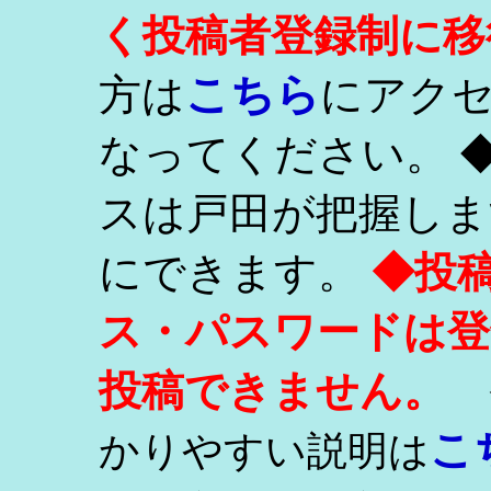
く投稿者登録制に移
こちら
方は
にアク
なってください。 
スは戸田が把握しま
にできます。
◆投
ス・パスワードは登
投稿できません。
こ
かりやすい説明は