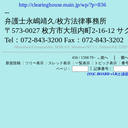
http://clearinghouse.main.jp/wp/?p=836
--
弁護士永嶋靖久/枚方法律事務所
〒573-0027 枚方市大垣内町2-16-12
Tel：072-843-3200 Fax：072-843-3202
<Mozilla/4.0 (compatible; MSIE 8.0; Windows NT 5.1; Trident/4.0; GTB7
｜
456 / 1598 ﾂﾘｰ
←次へ
前
新規投稿
┃
ツリー表示
┃
スレッド表示
┃
一覧表示
┃
トピック表示
┃
番
┃
ページ：
記事番号：
(SS)C-BOARD v3.8(とほほ改v