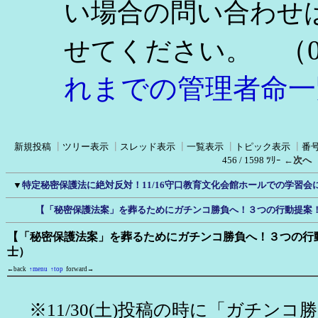
い場合の問い合わせ
（0
せてください。
れまでの管理者命一
新規投稿
┃
ツリー表示
┃
スレッド表示
┃
一覧表示
┃
トピック表示
┃
番
456 / 1598 ﾂﾘｰ
←次へ
▼
特定秘密保護法に絶対反対！11/16守口教育文化会館ホールでの学習会
【「秘密保護法案」を葬るためにガチンコ勝負へ！３つの行動提案
【「秘密保護法案」を葬るためにガチンコ勝負へ！３つの行
士）
←back
↑menu
↑top
forward→
※11/30(土)投稿の時に「ガチンコ