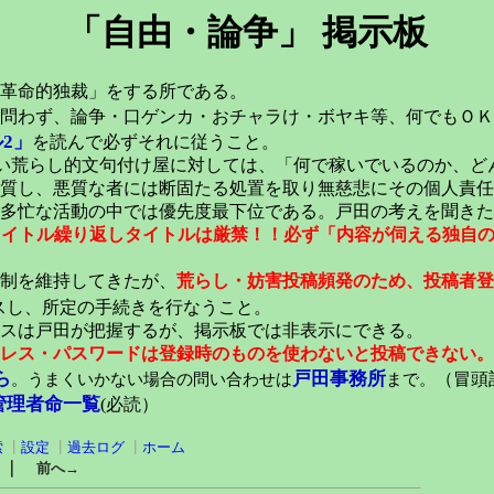
「自由・論争」 掲示板
革命的独裁」をする所である。
問わず、論争・口ゲンカ・おチャラけ・ボヤキ等、何でもＯＫ
2」
を読んで必ずそれに従うこと。
い荒らし的文句付け屋に対しては、「何で稼いでいるのか、ど
質し、悪質な者には断固たる処置を取り無慈悲にその個人責任
多忙な活動の中では優先度最下位である。戸田の考えを聞きた
元タイトル繰り返しタイトルは厳禁！！必ず「内容が伺える独自
稿制を維持してきたが、
荒らし・妨害投稿頻発のため、投稿者登
スし、所定の手続きを行なうこと。
スは戸田が把握するが、掲示板では非表示にできる。
レス・パスワードは登録時のものを使わないと投稿できない。
ら
戸田事務所
。うまくいかない場合の問い合わせは
まで。
（冒頭記
管理者命一覧
(必読）
索
┃
設定
┃
過去ログ
┃
ホーム
｜
前へ→