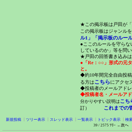
★この掲示板は戸田が「
この掲示板はジャンルを
ル1」
「掲示板のルール
●ここのルールを守らな
しているのか」等を問い
★戸田の回答書き込みは
●「Re：○○」形式の
と。
◆約10年間完全自由投
こちら
る方は
にアクセ
◆投稿者のメールアドレ
◆投稿者名・メールアド
こち
分かりやすい説明は
これまでの
訂）
新規投稿
┃
ツリー表示
┃
スレッド表示
┃
一覧表示
┃
トピック表示
┃
検
39 / 2575 ﾂﾘｰ
←次へ