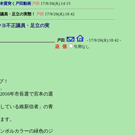
本質突く戸田動画
戸田
17/9/26(火) 14:15
正議員・足立の実態！
戸田
17/9/26(火) 18:42
ウヨ不正議員・足立の実
戸田
- 17/9/26(火) 18:42 -
引用なし
プ！
、
016年市長選で宮本の選
言している維新信者」の青
ます。
ンボルカラーの緑色のジ