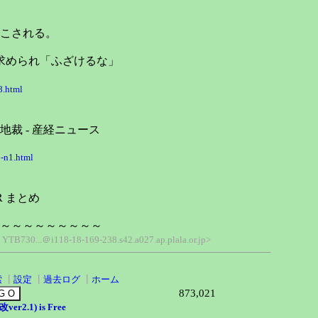
こされる。
求められ「ふざけるな」
8.html
 - 産経ニュース
-n1.html
 まとめ
～～～～～～～～～
; YTB730...＠i118-18-169-238.s42.a027.ap.plala.or.jp>
索
┃
設定
┃
過去ログ
┃
ホーム
873,021
er2.1) is Free