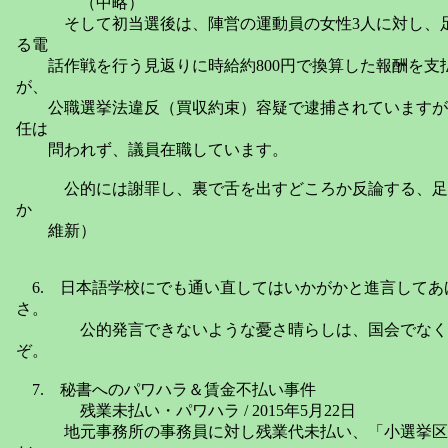
（中略）
そして初当選後は、陣営の運動員の女性3人に対し、足
る電
話作戦を行う見返りに時給約800円で換算した報酬を支
が、
公職選挙法違反（買収約束）容疑で逮捕されていますが
任は
問われず、議員在職しています。
公的には謝罪し、裏で舌を出すどころか反論する、足
か
維新）
6. 日本語学校にでも通い直してはいかがかと進言してあ
さ。
公的発言できないような憂さ晴らしは、国会でなく、
ぞ。
7. 秘書へのパワハラ＆賃金不払い事件
残業未払い・パワハラ / 2015年5月22日
地元事務所の事務員に対し残業代未払い、「小選挙区