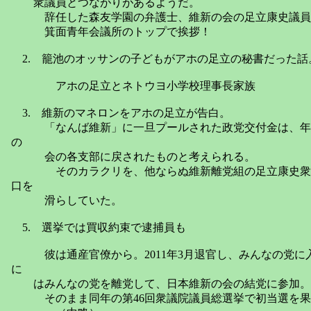
衆議員とつながりがあるようだ。
辞任した森友学園の弁護士、維新の会の足立康史議員
箕面青年会議所のトップで挨拶！
2. 籠池のオッサンの子どもがアホの足立の秘書だった話
アホの足立とネトウヨ小学校理事長家族
3. 維新のマネロンをアホの足立が告白。
「なんば維新」に一旦プールされた政党交付金は、年
の
会の各支部に戻されたものと考えられる。
そのカラクリを、他ならぬ維新離党組の足立康史衆議
口を
滑らしていた。
5. 選挙では買収約束で逮捕員も
彼は通産官僚から。2011年3月退官し、みんなの党に入党
に
はみんなの党を離党して、日本維新の会の結党に参加。
そのまま同年の第46回衆議院議員総選挙で初当選を果