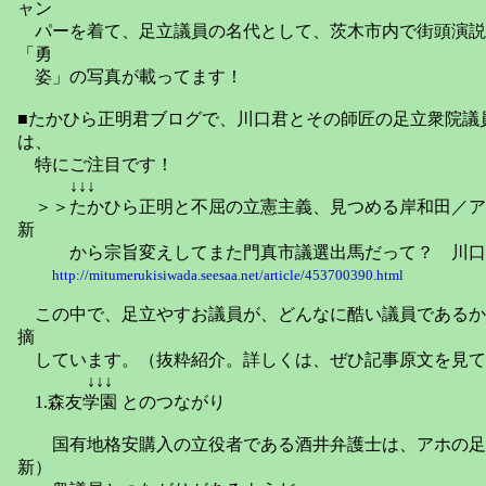
ャン
パーを着て、足立議員の名代として、茨木市内で街頭演説
「勇
姿」の写真が載ってます！
■たかひら正明君ブログで、川口君とその師匠の足立衆院議
は、
特にご注目です！
↓↓↓
＞＞たかひら正明と不屈の立憲主義、見つめる岸和田／ア
新
から宗旨変えしてまた門真市議選出馬だって？ 川口
http://mitumerukisiwada.seesaa.net/article/453700390.html
この中で、足立やすお議員が、どんなに酷い議員であるか
摘
しています。（抜粋紹介。詳しくは、ぜひ記事原文を見て
↓↓↓
1.森友学園 とのつながり
国有地格安購入の立役者である酒井弁護士は、アホの足
新）