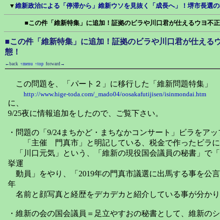
▼
維新政治による「停滞から」維新ウソを見抜く「成長へ」！堺市長選の
■この件「維新特集」に追加！証拠のビラや川口君が仕えるウヨ不
■この件「維新特集」に追加！証拠のビラや川口君が仕える
態！
←back
↑menu
↑top
forward→
この問題を、「パート２」に移行した「維新問題特集」
http://www.hige-toda.com/_mado04/oosakafutijisen/isinmondai.htm
に、
9/25夜に情報追加をしたので、ご覧下さい。
・問題の「9/24まちかど・まちなかコンサート」ビラをアッ
「主催 門真市」と明記している、税金で作ったビラに
「川口元気」という、「維新の現役国会議員の秘書」で「2
挙運
動員」をやり、「2019年の門真市議選に出馬する事を公
年
名前と顔写真と経歴をデカデカと紹介している事が分かり
・維新の会の国会議員＝足立やすおの秘書として、維新のシ