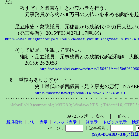
だ」
「殺すぞ」と暴言を吐きパワハラを行う。
元事務員から約2300万円の支払いを求める訴訟を起
足立康史・衆院議員、元秘書から残業代700万円支払い
（発言要旨） 2015年03月27日 17時16分
http://www.huffingtonpost.jp/2015/03/26/adahi-yasushi-zangyodai_n_695247
そして結局、謝罪して支払い。
維新・足立議員、元事務員との残業代訴訟和解 大阪地裁
2015.6.26 20:53
http://www.sankei.com/west/news/150626/wst1506260090
8. 重複もありますが・・・
史上最低の暴言議員・足立康史の悪行 - NAVER
https://matome.naver.jp/odai/2147964537237438101
～～～～～～～～～～～～～～～～～～～～～～～～～～～
<Mozilla/4.0 (compatible; MSIE 8.0; Windows NT 5.1; Trident/4.0; GTB7.5
｜
39 / 2575 ﾂﾘｰ
←次へ
前へ→
新規投稿
┃
ツリー表示
┃
スレッド表示
┃
一覧表示
┃
トピック表示
┃
検
┃
ページ：
記事番号：
(SS)C-BOARD v3.8(とほほ改v