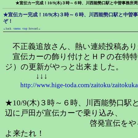
★宣伝カー完成！10/9(木)３時～６時、川西能勢口駅と中曽事務所
★宣伝カー完成！10/9(木)３時～６時、川西能勢口駅と中曽
ぞ！
←back
↑menu
↑top
forward→
不正義追放さん、熱い連続投稿あり
宣伝カーの飾り付けとＨＰの在特特
ジ）の更新がやっと出来ました。
↓↓↓
http://www.hige-toda.com/zaitoku/zaitokuk
★10/9(木)３時～６時、川西能勢口
辺に戸田が宣伝カーで乗り込み、
啓発宣伝をやるぞ！
よ来たれ！