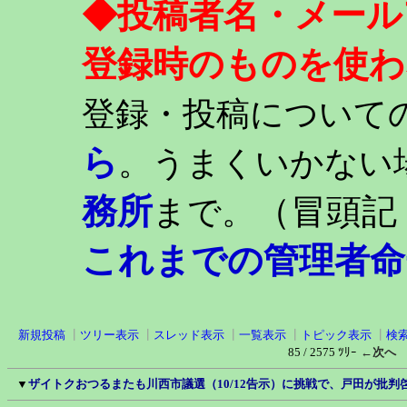
◆投稿者名・メール
登録時のものを使わ
登録・投稿について
ら
。うまくいかない
務所
（冒頭記
まで。
これまでの管理者命
新規投稿
┃
ツリー表示
┃
スレッド表示
┃
一覧表示
┃
トピック表示
┃
検
85 / 2575 ﾂﾘｰ
←次へ
▼
ザイトクおつるまたも川西市議選（10/12告示）に挑戦で、戸田が批判