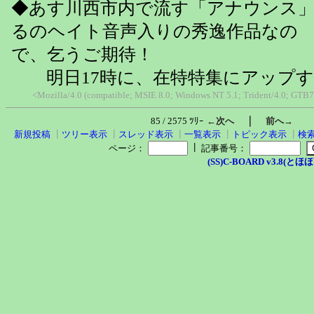
◆あす川西市内で流す「アナウンス
るのヘイト音声入りの秀逸作品なの
で、乞うご期待！
明日17時に、在特特集にアップす
<Mozilla/4.0 (compatible; MSIE 8.0; Windows NT 5.1; Trident/4.0; GTB7
｜
85 / 2575 ﾂﾘｰ
←次へ
前へ→
新規投稿
┃
ツリー表示
┃
スレッド表示
┃
一覧表示
┃
トピック表示
┃
検
┃
ページ：
記事番号：
(SS)C-BOARD v3.8(とほほ改v