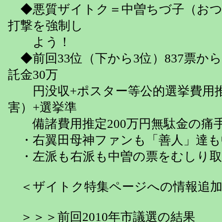
◆悪質ザイトク＝中曽ちづ子（おつる
打撃を強制し
よう！
◆前回33位（下から3位）837票か
託金30万
円没収+ポスター等公的選挙費用推計
害）+選挙準
備諸費用推定200万円無駄金の痛
・右翼田母神ファンも「善人」達も
・左派も右派も中曽の票をむしり取
＜ザイトク特集ページへの情報追加
＞＞＞前回2010年市議選の結果