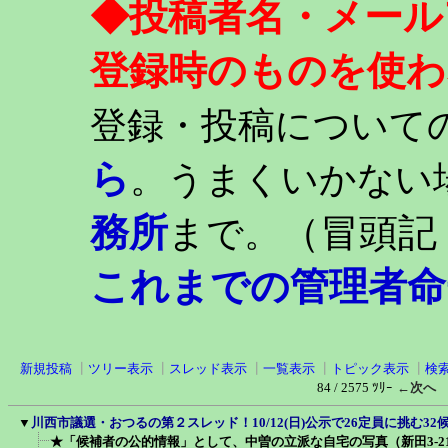
◆投稿者名・メール
登録時のものを使わ
登録・投稿について
ら
。うまくいかない
務所
（冒頭記
まで。
これまでの管理者命
新規投稿
┃
ツリー表示
┃
スレッド表示
┃
一覧表示
┃
トピック表示
┃
検
84 / 2575 ﾂﾘｰ
←次へ
▼
川西市議選・おつるの第２スレッド！10/12(日)公示で26定員に挑む3
★「候補者の公的情報」として、中曽の立派な自宅の写真（新田3-21