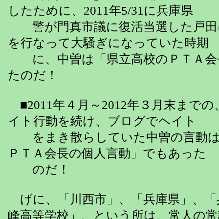
したために、2011年5/31に兵庫県
警が門真市議に復活当選した戸田
を行なって大騒ぎになっていた時期
に、中曽は「県立高校のＰＴＡ会
たのだ！
■2011年４月～2012年３月末まで
イト行動を続け、ブログでヘイト
をまき散らしていた中曽の言動は
ＰＴＡ会長の個人言動」でもあった
のだ！
げに、「川西市」、「兵庫県」、「
峰高等学校」、という所は、常人の常