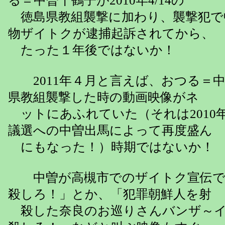
る＝中曽千鶴子が2010年4/14の
徳島県教組襲撃に加わり、襲撃犯で
物ザイトクが逮捕起訴されてから、
たった１年後ではないか！
2011年４月と言えば、おつる＝中
県教組襲撃した時の動画映像がネ
ットにあふれていた（それは2010年
議選への中曽出馬によって再度盛ん
にもなった！）時期ではないか！
中曽が高槻市でのザイトク宣伝で
殺しろ！」とか、「犯罪朝鮮人を射
殺した奈良のお巡りさんバンザ～イ