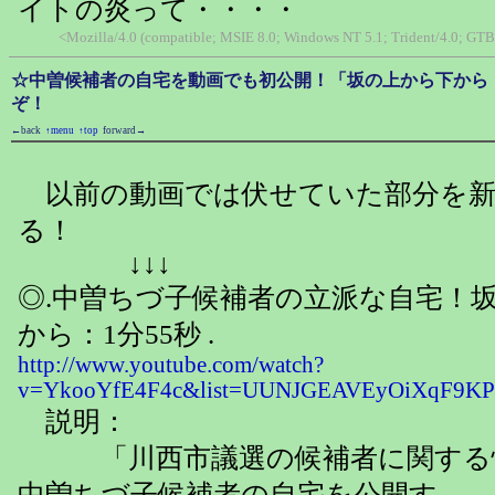
イトの炎って・・・・
<Mozilla/4.0 (compatible; MSIE 8.0; Windows NT 5.1; Trident/4.0; GTB
☆中曽候補者の自宅を動画でも初公開！「坂の上から下から：
ぞ！
←back
↑menu
↑top
forward→
以前の動画では伏せていた部分を新
る！
↓↓↓
◎.中曽ちづ子候補者の立派な自宅！
から：1分55秒 .
http://www.youtube.com/watch?
v=YkooYfE4F4c&list=UUNJGEAVEyOiXqF9K
説明：
「川西市議選の候補者に関する
中曽ちづ子候補者の自宅を公開す