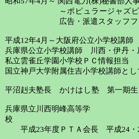
昭和57年4月～ 関西電力(株)秘書部人
～ポピュラージャズピアノ
広告・派遣スタッフフォロー
平成12年4月～大阪府公立小学校講師
兵庫県公立小学校講師 川西・伊丹・
私立雲雀丘学園小学校ＰＣ情報担当
国立神戸大学附属住吉小学校講師とし
平沼赳夫塾長 かけはし塾 第一期生
兵庫県立川西明峰高等学
平成23年度ＰＴＡ会長 平成24・