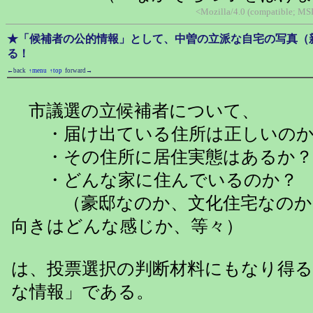
<Mozilla/4.0 (compatible; MSI
★「候補者の公的情報」として、中曽の立派な自宅の写真（新田3
る！
←back
↑menu
↑top
forward→
市議選の立候補者について、
・届け出ている住所は正しいのか
・その住所に居住実態はあるか？
・どんな家に住んでいるのか？
（豪邸なのか、文化住宅なのか
向きはどんな感じか、等々）
は、投票選択の判断材料にもなり得る
な情報」である。