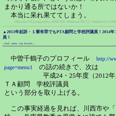
まかり通る所ではないか！
本当に呆れ果ててしまう。
<Mozilla/4.0 (compatible; MSIE 8.0; Windows NT 5.1; Trident/4.0; GTB
▲2013年起訴・１審有罪でもPTA顧問と学校評議員！2014
員！
←back
↑menu
↑top
forward→
中曽千鶴子のプロフィール
http://w
の話の続きで、次は
page=menu1
平成24・25年度（2012年度・
ＴＡ顧問 学校評議員
という部分を取り上げる。
この事実経過を見れば、川西市や「