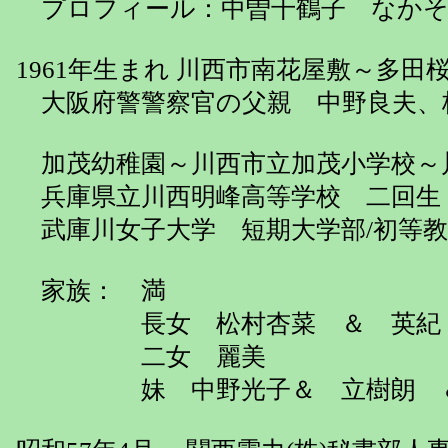
プロフィール：中曽千鶴子 なかそ
1961年生まれ 川西市南花屋敷～多田
大阪府警警察官の父親 中野良夫、
加茂幼稚園～川西市立加茂小学校～
兵庫県立川西明峰高等学校 二回生
武庫川女子大学 短期大学部/初等教
家族： 満
長女 松村杏菜 ＆ 英紀
二女 麗美
妹 中野光子＆ 立樹朗 ＆