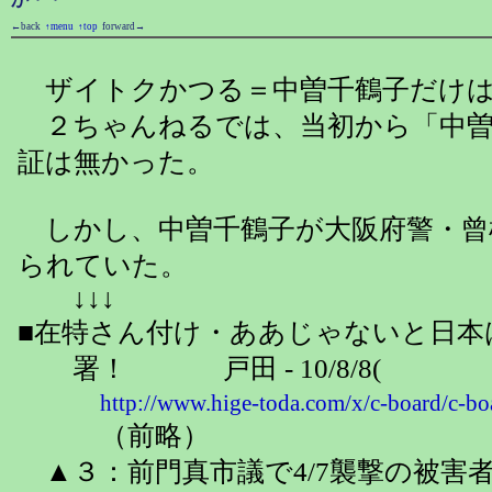
←back
↑menu
↑top
forward→
ザイトクかつる＝中曽千鶴子だけは
２ちゃんねるでは、当初から「中曽
証は無かった。
しかし、中曽千鶴子が大阪府警・曾根
られていた。
↓↓↓
■在特さん付け・ああじゃないと日本
署！ 戸田 - 10/8/8(
http://www.hige-toda.com/x/c-board/c-
（前略）
▲３：前門真市議で4/7襲撃の被害