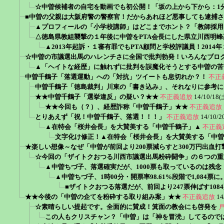
☆中曽候補者の自宅を動画でも初公開！「坂の上から下から：1分
■中曽の父親は大阪府警の警察官！だからあれほど悪事しても逮捕
▲プロフィールの「小学校講師」はどこまでホント？「教師採用
△徳島県教組襲撃の１年後に中曽をPTA会長にした県立川西明
▲2013年起訴・１審有罪でもPTA顧問と学校評議員！201
☆中曽の市議選出馬のハレンチさに全国で批判勃発！いろんなブロ
▲「ヘイトな経歴」に触れずに批判を誤魔化そうとする中曽の苦
中曽千鶴子「落選運動」への「対抗」ツイートも息切れか？！
不正
中曽千鶴子「徳島裁判」川東の「書き込み」、それなりに参考に
★★中曽千鶴子「選挙違反」の疑い？★★
不正義追放
14/10/18(
★★今回も（？）、経歴詐称「中曽千鶴子」★★
不正義追放
とりあえず「祝！中曽千鶴子、落選！！！」
不正義追放
14/10/2
▲在特会「桜井会長」を大賛美する「中曽千鶴子」▲
不正義
文字化け修正！▲在特会「桜井会長」を大賛美する「中曽
★楽しい想像～なぜ「中曽が前回より200票減らすと300万円出血
☆今回の「ザイトクおつる川西市議選出馬粉砕闘争」の６つの重
▲中曽ちづ子、落選確実だが、1000票も取っているのは残念！0
▲中曽ちづ子、1時00分・開票率98.61%段階で1,084票に
■ザイトクおつる落選だが、前回より247票伸ばす10
★★今後の「中曽の企てを粉砕する取り組み案」★★
不正義追放
14
☆素晴らしい提起です。全面的に賛成！箕面の教会にも啓発を
この人もクリスチャン？「中曽」は「神を冒涜」してるので