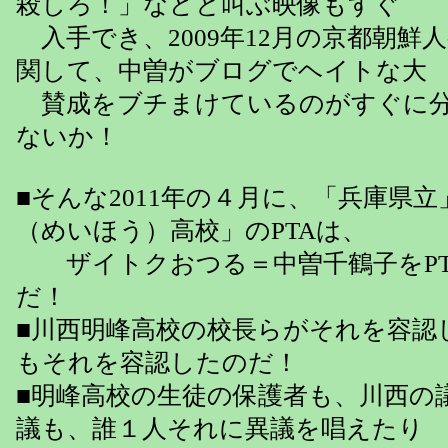
殺しろ！」などと叫ぶ映像もすぐ
入手でき、2009年12月の京都朝鮮
関して、中曽がブログでヘイトな大
賛成をブチまけているのがすぐに分
ないか！
■そんな2011年の４月に、「兵庫県
（めいほう）高校」のPTAは、
ザイトクおつる＝中曽千鶴子をPT
だ！
■川西明峰高校の校長らがそれを容認
もそれを容認したのだ！
■明峰高校の生徒の保護者も、川西の
議も、誰１人それに異議を唱えたり