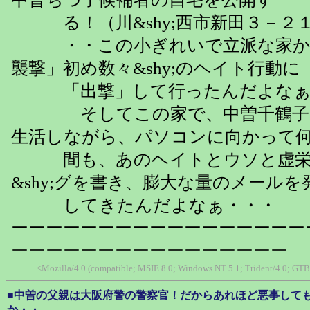
る！（川&shy;西市新田３－２
・・この小ぎれいで立派な家か
襲撃」初め数々&shy;のヘイト行動に
「出撃」して行ったんだよなぁ
そしてこの家で、中曽千鶴子は家
生活しながら、パソコンに向かって
間も、あのヘイトとウソと虚栄
&shy;グを書き、膨大な量のメールを
してきたんだよなぁ・・・
ーーーーーーーーーーーーーーーーー
ーーーーーーーーーーーーーーーー
<Mozilla/4.0 (compatible; MSIE 8.0; Windows NT 5.1; Trident/4.0; GTB
■中曽の父親は大阪府警の警察官！だからあれほど悪事して
か・・