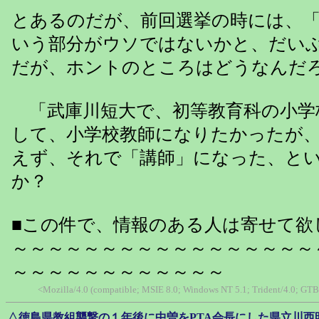
とあるのだが、前回選挙の時には、
いう部分がウソではないかと、だい
だが、ホントのところはどうなんだ
「武庫川短大で、初等教育科の小学
して、小学校教師になりたかったが
えず、それで「講師」になった、と
か？
■この件で、情報のある人は寄せて欲
～～～～～～～～～～～～～～～～～
～～～～～～～～～～～～
<Mozilla/4.0 (compatible; MSIE 8.0; Windows NT 5.1; Trident/4.0; GTB
△徳島県教組襲撃の１年後に中曽をPTA会長にした県立川西