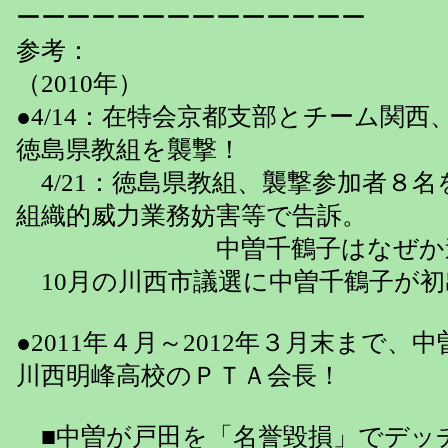
ーーーーーーーーーーーーーー
参考：
（2010年）
●4/14：在特会京都支部とチーム関西
徳島県教組を襲撃！
4/21：徳島県教組、襲撃参加者８名
組織的威力業務妨害等で告訴。
中曽千鶴子はなぜか逮捕
10月の川西市議選に中曽千鶴子が初
●2011年４月～2012年３月末まで、
川西明峰高校のＰＴＡ会長！
■中曽が戸田を「名誉毀損」でデッ