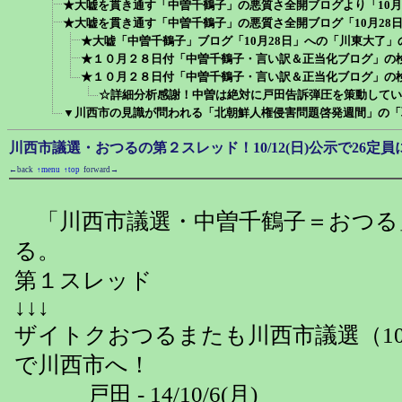
★大嘘を貫き通す「中曽千鶴子」の悪質さ全開ブログより「10月
★大嘘を貫き通す「中曽千鶴子」の悪質さ全開ブログ「10月28
★大嘘「中曽千鶴子」ブログ「10月28日」への「川東大了」
★１０月２８日付「中曽千鶴子・言い訳＆正当化ブログ」の
★１０月２８日付「中曽千鶴子・言い訳＆正当化ブログ」の
☆詳細分析感謝！中曽は絶対に戸田告訴弾圧を策動してい
▼川西市の見識が問われる「北朝鮮人権侵害問題啓発週間」の「
川西市議選・おつるの第２スレッド！10/12(日)公示で26定
←back
↑menu
↑top
forward→
「川西市議選・中曽千鶴子＝おつる
る。
第１スレッド
↓↓↓
ザイトクおつるまたも川西市議選（10
で川西市へ！
戸田 - 14/10/6(月)