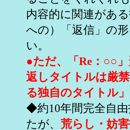
内容的に関連がある
への）「返信」の形
い。
●ただ、「Re：○
返しタイトルは厳禁
る独自のタイトル」
◆約10年間完全自
たが、
荒らし・妨害