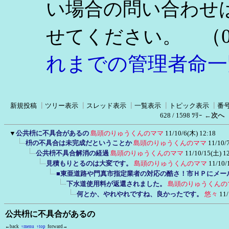
い場合の問い合わせ
（0
せてください。
れまでの管理者命一
新規投稿
┃
ツリー表示
┃
スレッド表示
┃
一覧表示
┃
トピック表示
┃
番
628 / 1598 ﾂﾘｰ
←次へ
▼
公共枡に不具合があるの
島頭のりゅうくんのママ
11/10/6(木) 12:18
枡の不具合は未完成だということか
島頭のりゅうくんのママ
11/10/
公共枡不具合解消の経過
島頭のりゅうくんのママ
11/10/15(土) 1
見積もりとるのは大変です。
島頭のりゅうくんのママ
11/10/
■東亜道路や門真市指定業者の対応の酷さ！市ＨＰにメー
下水道使用料が返還されました。
島頭のりゅうくんの
何とか、やれやれですね、良かったです。
悠々
11/
公共枡に不具合があるの
←back
↑menu
↑top
forward→