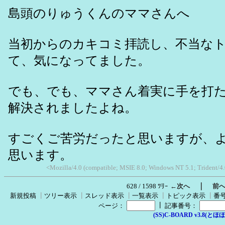
島頭のりゅうくんのママさんへ
当初からのカキコミ拝読し、不当な
て、気になってました。
でも、でも、ママさん着実に手を打
解決されましたよね。
すごくご苦労だったと思いますが、
思います。
<Mozilla/4.0 (compatible; MSIE 8.0; Windows NT 5.1; Trident/4.
｜
628 / 1598 ﾂﾘｰ
←次へ
前
新規投稿
┃
ツリー表示
┃
スレッド表示
┃
一覧表示
┃
トピック表示
┃
番
┃
ページ：
記事番号：
(SS)C-BOARD v3.8(とほほ改v