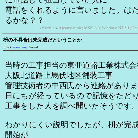
電話をくれるように言いました。は
るかな？？
<Mozilla/4.0 (compatible; MSIE 8.0; Windows NT 5.1; Tr
枡の不具合は未完成だということか
←back
↑menu
↑top
forward→
当時の工事担当の東亜道路工業株式会
大阪北道路上馬伏地区舗装工事
管理技術者の中西氏から連絡があり
日にちが経っているので記憶をたど
工事をした人を調べ聞いたそうです
わかりにくい説明でしたが、枡が完
開始が