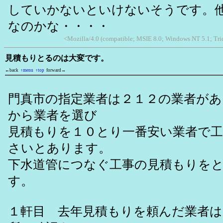
していかないといけないそうです。
なのかな・・・・
<Mozilla/4.0 (compatible; MSIE 8.0; Windows NT 5.1; Tr
見積もりとるのは大変です。
←back
↑menu
↑top
forward→
門真市の指定業者は２１２の業者が
から業者を選び
見積もりを１０とり一番安い業者で
さいとあります。
下水道管につなぐ工事の見積もりを
す。
１軒目 去年見積もりを頼んだ業者は