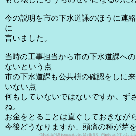
今の説明を市の下水道課のほうに連
に
言いました。
当時の工事担当から市の下水道課への
ないという点
市の下水道課も公共枡の確認をしに
いない点
何もしていないではないですか。ず
ね。
お金をとることは直ぐしておきなが
今後どうなりますか、頭痛の種が芽
<Mozilla/4.0 (compatible; MSIE 8.0; Windows NT 5.1; Tr