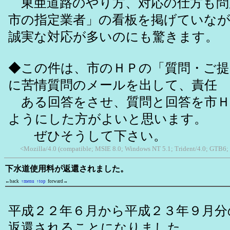
東亜道路のやり方、対応の仕方も問
市の指定業者」の看板を掲げていな
誠実な対応が多いのにも驚きます。
◆この件は、市のＨＰの「質問・ご提
に苦情質問のメールを出して、責任
ある回答をさせ、質問と回答を市Ｈ
ようにした方がよいと思います。
ぜひそうして下さい。
<Mozilla/4.0 (compatible; MSIE 8.0; Windows NT 5.1; Trident/4.0; GTB6;
下水道使用料が返還されました。
←back
↑menu
↑top
forward→
平成２２年６月から平成２３年９月分
返還されることになりました。