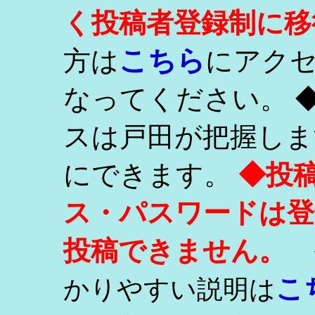
く投稿者登録制に移
こちら
方は
にアク
なってください。 
スは戸田が把握しま
にできます。
◆投
ス・パスワードは登
投稿できません。
こ
かりやすい説明は