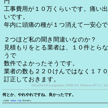
円
工事費用が１０万くらいです。痛い
いです。
年内に頭痛の種が１つ消えて一安心
２つほど私の聞き間違いなのか？
見積もりをとる業者は、１０件とら
うで
数件でよかったそうです。
業者の数も２２０けんではなく１７
訂正しておきます。
<Mozilla/4.0 (compatible; MSIE 8.0; Windows NT 5.1; Tr
何とか、やれやれですね、良かったです。
←back
↑menu
↑top
forward→