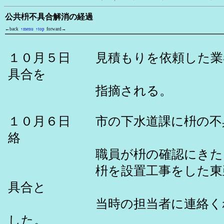
公共枡不具合解消の経過
←back
↑menu
↑top
forward→
１０月５日 見積もりを依頼した業
具合を
指摘される。
１０月６日 市の下水道課に枡の不
絡
職員が枡の確認にきた
枡を設置工事をした東亜道
具合と
当時の担当者に連絡くれる
した。