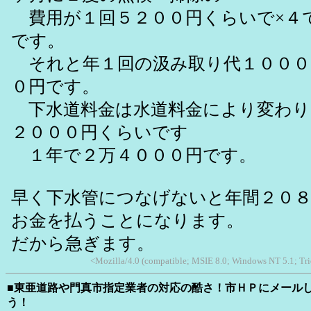
費用が１回５２００円くらいで×４
です。
それと年１回の汲み取り代１０００
０円です。
下水道料金は水道料金により変わり
２０００円くらいです
１年で２万４０００円です。
早く下水管につなげないと年間２０
お金を払うことになります。
だから急ぎます。
<Mozilla/4.0 (compatible; MSIE 8.0; Windows NT 5.1; Tr
■東亜道路や門真市指定業者の対応の酷さ！市ＨＰにメール
う！