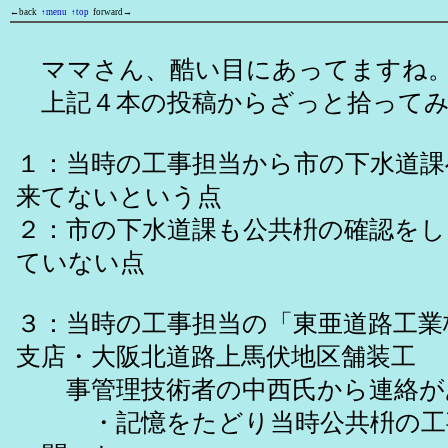
←back
↑menu
↑top
forward→
ママさん、酷い目にあってますね
上記４本の投稿からざっと拾ってみ
１：当時の工事担当から市の下水道課
来てないという点
２：市の下水道課も公共枡の確認を
ていない点
３：当時の工事担当の「東亜道路工業
支店・大阪北道路上馬伏地区舗装工
事管理技術者の中西氏から連絡が
・記憶をたどり当時公共枡の工