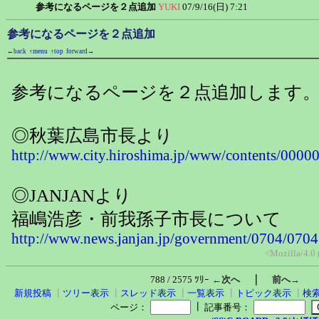
参考になるページを２点追加
YUKI
07/9/16(日) 7:21
参考になるページを２点追加
←back
↑menu
↑top
forward→
参考になるページを２点追加します
◎秋葉広島市長より
http://www.city.hiroshima.jp/www/contents/000
◎JANJANより
福嶋浩彦・前我孫子市長について
http://www.news.janjan.jp/government/0704/070
<Mozilla/4.0
｜
788 / 2575 ﾂﾘｰ
←次へ
前へ→
新規投稿
┃
ツリー表示
┃
スレッド表示
┃
一覧表示
┃
トピック表示
┃
検
┃
ページ：
記事番号：