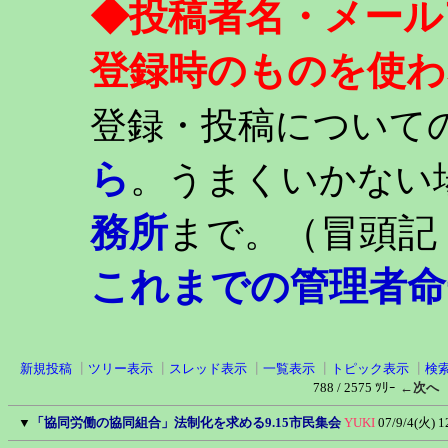
◆投稿者名・メール
登録時のものを使わ
登録・投稿について
ら
。うまくいかない
務所
（冒頭記
まで。
これまでの管理者命
新規投稿
┃
ツリー表示
┃
スレッド表示
┃
一覧表示
┃
トピック表示
┃
検
788 / 2575 ﾂﾘｰ
←次へ
▼
「協同労働の協同組合」法制化を求める9.15市民集会
YUKI
07/9/4(火) 1