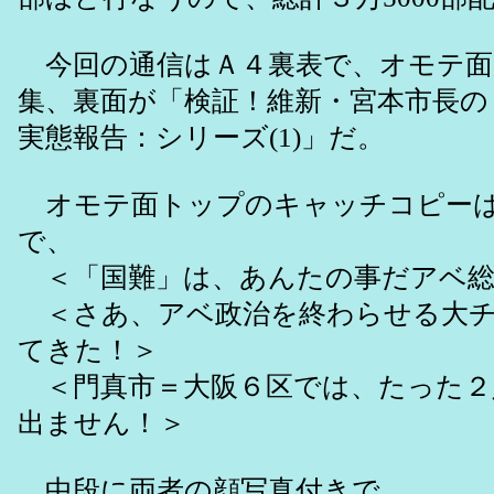
今回の通信はＡ４裏表で、オモテ面
集、裏面が「検証！維新・宮本市長の
実態報告：シリーズ(1)」だ。
オモテ面トップのキャッチコピーは
で、
＜「国難」は、あんたの事だアベ総
＜さあ、アベ政治を終わらせる大チ
てきた！＞
＜門真市＝大阪６区では、たった２
出ません！＞
中段に両者の顔写真付きで、