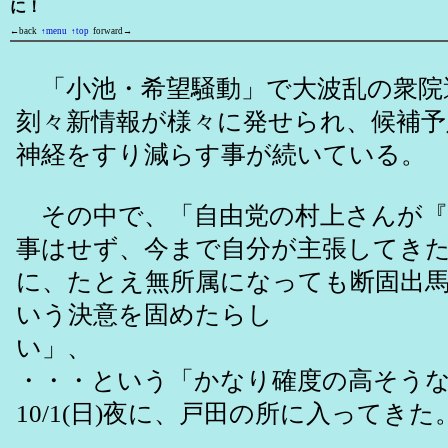
に！
←back
↑menu
↑top
forward→
「小池・希望騒動」で大波乱の衆院
刻々新情報が様々に発せられ、候補予
神経をすり減らす事が続いている。
その中で、「自由党の村上さんが『
事はせず、今まで自分が主張してき
に、たとえ無所属になっても断固出
いう決意を固めたらし
い」、
・・・という「かなり確度の高そう
10/1(日)夜に、戸田の所に入ってきた