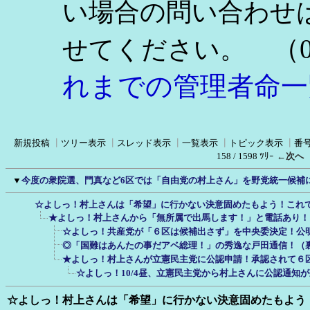
い場合の問い合わせ
（0
せてください。
れまでの管理者命一
新規投稿
┃
ツリー表示
┃
スレッド表示
┃
一覧表示
┃
トピック表示
┃
番
158 / 1598 ﾂﾘｰ
←次へ
▼
今度の衆院選、門真など6区では「自由党の村上さん」を野党統一候補
☆よしっ！村上さんは「希望」に行かない決意固めたもよう！これ
★よしっ！村上さんから「無所属で出馬します！」と電話あり！
☆よしっ！共産党が「６区は候補出さず」を中央委決定！公
◎「国難はあんたの事だアベ総理！」の秀逸な戸田通信！（
★よしっ！村上さんが立憲民主党に公認申請！承認されて６
☆よしっ！10/4昼、立憲民主党から村上さんに公認通知
☆よしっ！村上さんは「希望」に行かない決意固めたもよう