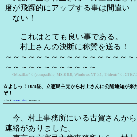
度が飛躍的にアップする事は間違い
ない！
これはとても良い事である。
村上さんの決断に称賛を送る！
～～～～～～～～～～～～～～～～～
～～～～～～～～～～～～
<Mozilla/4.0 (compatible; MSIE 8.0; Windows NT 5.1; Trident/4.0; GTB7.
☆よしっ！10/4昼、立憲民主党から村上さんに公認通知が来
ぞ！
←back
↑menu
↑top
forward→
今、村上事務所にいる古賀さんから
連絡がありました。