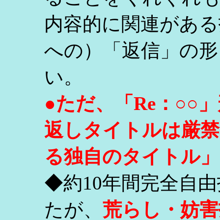
内容的に関連がある
への）「返信」の形
い。
●ただ、「Re：○
返しタイトルは厳禁
る独自のタイトル」
◆約10年間完全自
たが、
荒らし・妨害