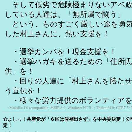
そして低劣で危険極まりないアベ政
している人達は、「無所属で闘う」
という、ものすごく厳しい途を勇気
した村上さんに、熱い支援を！
・選挙カンパを！現金支援を！
・選挙ハガキを送るための「住所氏
供」を！
・回りの人達に「村上さんを勝たせ
う宣伝を！
・様々な労力提供のボランティア
<Mozilla/4.0 (compatible; MSIE 8.0; Windows NT 5.1; Trident/4.0; GTB7.5;
☆よしっ！共産党が「６区は候補出さず」を中央委決定！公
定！