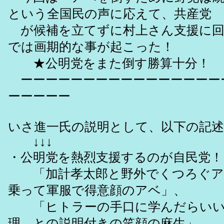
という全国民の声に応えて、共産党
が候補を立てずに村上さん支援に回
では画期的な事が起こった！
★公明党をまた倒す勝算十分！
ーーーーーーーーーーーーーーーー
ーーーーー
いさ進一氏の説明として、以下の記述
↓↓↓
・公明党を熱烈支援するのが自民党！
「加計孝太郎と野外でくつろぐア
乗って軍服で得意顔のアベ」、
「ヒトラーの手口に学んだらいい
理、との説明付きの笑顔の麻生」