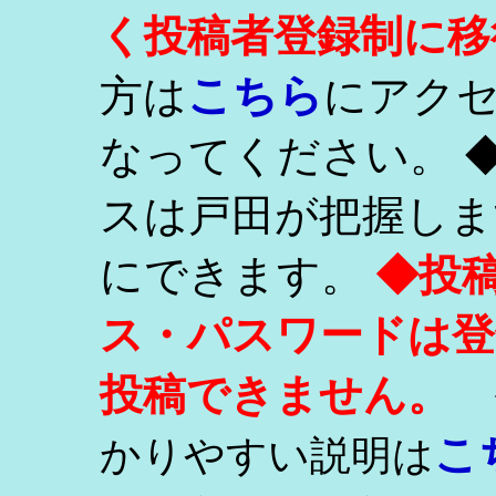
く投稿者登録制に移
こちら
方は
にアク
なってください。 
スは戸田が把握しま
にできます。
◆投
ス・パスワードは登
投稿できません。
こ
かりやすい説明は