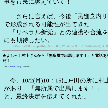
事を市民に訴えていく！
さらに言えば、今後「民進党内リ
で形成される可能性が出てきた
「リベラル新党」との連携や合流を
にも期待したい。
<Mozilla/4.0 (compatible; MSIE 8.0; Windows NT 5.1; Trident/4.0; GTB
★よしっ！村上さんから「無所属で出馬します！」と電話あ
だ！
←back
↑menu
↑top
forward→
今、10/2(月)10：15に戸田の所に
があり、「無所属で出馬します！」
と、最終決定を伝えてくれた。