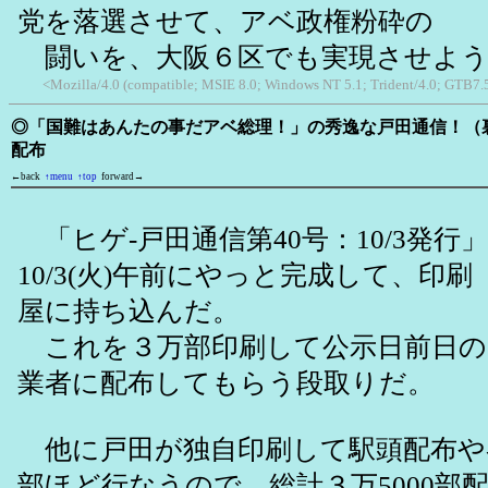
党を落選させて、アベ政権粉砕の
闘いを、大阪６区でも実現させよう
<Mozilla/4.0 (compatible; MSIE 8.0; Windows NT 5.1; Trident/4.0; GTB7.
◎「国難はあんたの事だアベ総理！」の秀逸な戸田通信！（
配布
←back
↑menu
↑top
forward→
「ヒゲ-戸田通信第40号：10/3発行
10/3(火)午前にやっと完成して、印刷
屋に持ち込んだ。
これを３万部印刷して公示日前日の10
業者に配布してもらう段取りだ。
他に戸田が独自印刷して駅頭配布や各
部ほど行なうので、総計３万5000部