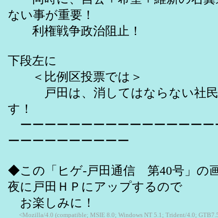
ない事が重要！
利権戦争政治阻止！
下段左に
＜比例区投票では＞
戸田は、消してはならない社民
す！
ーーーーーーーーーーーーーーーー
ーーーーーーーーーー
◆この「ヒゲ-戸田通信 第40号」の画像
夜に戸田ＨＰにアップするので
お楽しみに！
<Mozilla/4.0 (compatible; MSIE 8.0; Windows NT 5.1; Trident/4.0; GTB7.