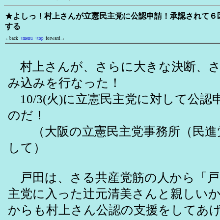
★よしっ！村上さんが立憲民主党に公認申請！承認されて６
する
←back
↑menu
↑top
forward→
村上さんが、さらに大きな決断、さ
み込みを行なった！
10/3(火)に立憲民主党に対して公
のだ！
（大阪の立憲民主党事務所（民進
して）
戸田は、さる共産党筋の人から「戸
主党に入った辻元清美さんと親しい
からも村上さん公認の支援をしてあ