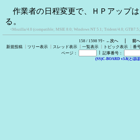
作業者の日程変更で、ＨＰアップは10
る。
<Mozilla/4.0 (compatible; MSIE 8.0; Windows NT 5.1; Trident/4.0; GTB7.5
｜
158 / 1598 ﾂﾘｰ
←次へ
前
新規投稿
┃
ツリー表示
┃
スレッド表示
┃
一覧表示
┃
トピック表示
┃
番
┃
ページ：
記事番号：
(SS)C-BOARD v3.8(とほほ改v