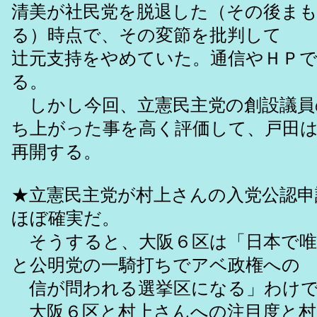
清美が社民党を脱退した（その後ま
る）時点で、その変節を批判して
辻元支持をやめていた。通信やＨＰ
る。
しかし今回、立憲民主党の創設議員
ち上がった事を高く評価して、戸田
再開する。
★立憲民主党が村上さんの入党公認申
ほぼ確実だ。
そうすると、大阪６区は「日本で唯
と公明党の一騎打ちでアベ政権への
信が問われる選挙区になる」わけ
大阪６区と村上さんへの注目度と村