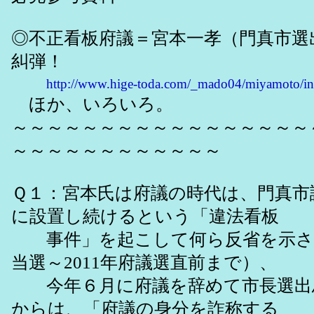
◎不正看板府議＝宮本一孝（門真市選
糾弾！
http://www.hige-toda.com/_mado04/miyamoto/i
ほか、いろいろ。
～～～～～～～～～～～～～～～～～
～～～～～～～～～～～～
Ｑ１：宮本氏は府議の時代は、門真市
に設置し続けるという「違法看板
事件」を起こして何ら反省を示さず
当選～2011年府議選直前まで）、
今年６月に府議を辞めて市長選出
からは、「府議の身分を詐称する