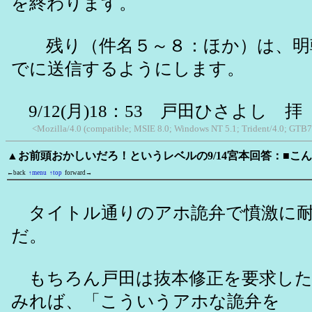
を終わります。
残り（件名５～８：ほか）は、明朝9/
でに送信するようにします。
9/12(月)18：53 戸田ひさよし 拝
<Mozilla/4.0 (compatible; MSIE 8.0; Windows NT 5.1; Trident/4.0; GTB7
▲お前頭おかしいだろ！というレベルの9/14宮本回答：■こ
←back
↑menu
↑top
forward→
タイトル通りのアホ詭弁で憤激に耐
だ。
もちろん戸田は抜本修正を要求した
みれば、「こういうアホな詭弁を