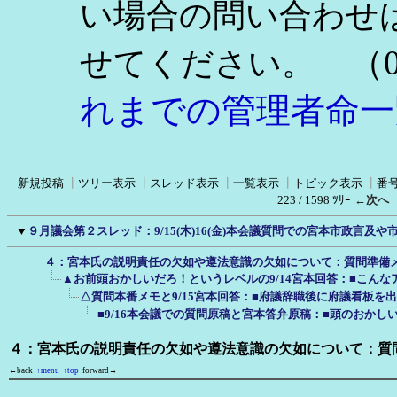
い場合の問い合わせ
（0
せてください。
れまでの管理者命一
新規投稿
┃
ツリー表示
┃
スレッド表示
┃
一覧表示
┃
トピック表示
┃
番
223 / 1598 ﾂﾘｰ
←次へ
▼
９月議会第２スレッド：9/15(木)16(金)本会議質問での宮本市政言及
４：宮本氏の説明責任の欠如や遵法意識の欠如について：質問準備
▲お前頭おかしいだろ！というレベルの9/14宮本回答：■こん
△質問本番メモと9/15宮本回答：■府議辞職後に府議看板を
■9/16本会議での質問原稿と宮本答弁原稿：■頭のおか
４：宮本氏の説明責任の欠如や遵法意識の欠如について：質
←back
↑menu
↑top
forward→