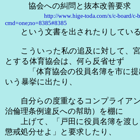
協会への糾問と抜本改善要求
http://www.hige-toda.com/x/c-board/c-b
cmd=one;no=8385#8385
という文書を出されたりして
こういった私の追及に対して、宮
とする体育協会は、何ら反省せず 
「体育協会の役員名簿を市に提
いう暴挙に出たり、
自分らの度重なるコンプライアン
治倫理条例違反への幇助）を棚に
上げて、「戸田に役員名簿を渡し
懲戒処分せよ」と要求したり、