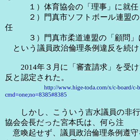
１）体育協会の「理事」に就任
２）門真市ソフトボール連盟の
任
３）門真市柔道連盟の「顧問」
という議員政治倫理条例違反を続け
2014年３月に「審査請求」を受け
反と認定された。
http://www.hige-toda.com/x/c-board/c-b
cmd=one;no=8385#8385
しかし、こういう吉水議員の非行
協会会長だった宮本氏は、何ら注
意喚起せず、議員政治倫理条例遵守