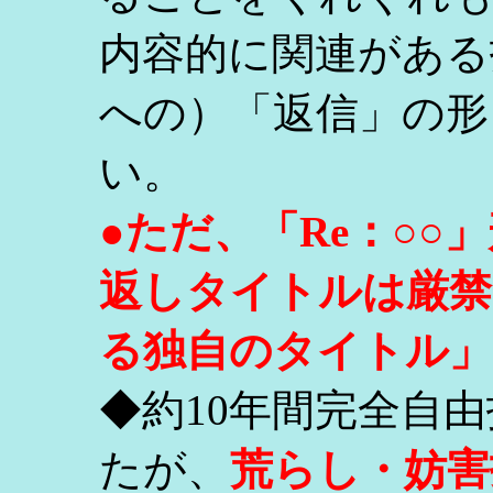
内容的に関連がある
への）「返信」の形
い。
●ただ、「Re：○
返しタイトルは厳禁
る独自のタイトル」
◆約10年間完全自
たが、
荒らし・妨害