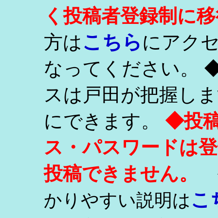
く投稿者登録制に移
こちら
方は
にアク
なってください。 
スは戸田が把握しま
にできます。
◆投
ス・パスワードは登
投稿できません。
こ
かりやすい説明は