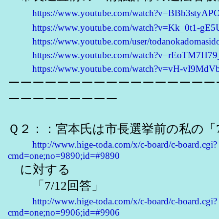
https://www.youtube.com/watch?v=BBb3styAP
https://www.youtube.com/watch?v=Kk_0t1-gE5
https://www.youtube.com/user/todanokadomasid
https://www.youtube.com/watch?v=rEoTM7H79
https://www.youtube.com/watch?v=vH-vI9MdV
ーーーーーーーーーーーーーーーーー
ーーーーーーーーー
Ｑ２：：宮本氏は市長選挙前の私の「7
http://www.hige-toda.com/x/c-board/c-board.cgi?
cmd=one;no=9890;id=#9890
に対する
「7/12回答」
http://www.hige-toda.com/x/c-board/c-board.cgi?
cmd=one;no=9906;id=#9906