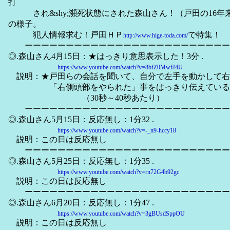
打
され&shy;瀕死状態にされた森山さん！（戸田の16年
の様子。
犯人情報求む！戸田ＨＰ
で特集！
http://www.hige-toda.com/
ーーーーーーーーーーーーーーーーーーーーーーーーー
◎.森山さん4月15日：★はっきり意思表示した！3分 .
https://www.youtube.com/watch?v=8bfZ0MwfJ4U
説明：★戸田らの会話を聞いて、自分で左手を動かして右
「右側頭部をやられた」事をはっきり伝えている
（30秒～40秒あたり）
ーーーーーーーーーーーーーーーーーーーーーーーーー
◎.森山さん5月15日：反応無し：1分32 .
https://www.youtube.com/watch?v=-_n9-hccy18
説明：この日は反応無し
ーーーーーーーーーーーーーーーーーーーーーーーーー
◎.森山さん5月25日：反応無し：1分35 .
https://www.youtube.com/watch?v=rn72G4b92gc
説明：この日は反応無し
ーーーーーーーーーーーーーーーーーーーーーーーーー
◎.森山さん6月20日：反応無し：1分47 .
https://www.youtube.com/watch?v=3gBUsdSppOU
説明：この日は反応無し