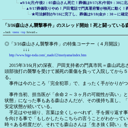
●9/14(月)午後2：05森山さん死亡！葬儀は9/17(木)午前9：3
▲9/17葬儀取りやめ！戸田電話で門真署府警が検死に動く！
★司法解剖が9/16に完了し、葬儀は9/18(金)9：30～
「3/16森山さん襲撃事件」のスレッド開始！死と闘ってい
←back
↑menu
↑top
forward→
◎「3/16森山さん襲撃事件」の特集コーナー（４月開設）
↓↓↓
http://www.hige-toda.com/_mado12/moriyama/index.htm
2015年3/16(月)の深夜、戸田支持者の門真市民＝森山武
頭部強打の襲撃を受けて瀕死の重傷を負って入院してから５
る。
事件は今のところ「完全犯罪」で、まったく手がかりがつ
事件当初、担当医が「余命２～３ヶ月の可能性が高い」と
状態」になった事もある森山さんだが、その後持ち直し、「
安定状態が続いている。
手足はやせ細り、言葉は全くしゃべれず、手を握り返す事
を向ける事で「もしかしたらこちらの言うことがわかってい
時々ある程度だが、それでも森山さんは「生き抜く闘い」を