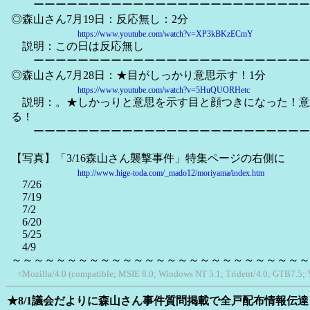
ーーーーーーーーーーーーーーーーーーーーーーーーー
◎森山さん7月19日：反応無し：2分
https://www.youtube.com/watch?v=XP3kBKzECmY
説明：この日は反応無し
ーーーーーーーーーーーーーーーーーーーーーーーーー
◎森山さん7月28日：★目がしっかり意思示す！1分
https://www.youtube.com/watch?v=5HuQUORHetc
説明：。★しかっりと意思を示す目と顔つきになった！意識が
る！
ーーーーーーーーーーーーーーーーーーーーーーーーー
【写真】「3/16森山さん襲撃事件」特集ページの右側に
http://www.hige-toda.com/_mado12/moriyama/index.htm
7/26
7/19
7/2
6/20
5/25
4/9
～～～～～～～～～～～～～～～～～～～～～～～～～～
<Mozilla/4.0 (compatible; MSIE 8.0; Windows NT 5.1; Trident/4.0; GTB7.5;
★8/1議会だよりに森山さん事件質問掲載で全戸配布情報伝