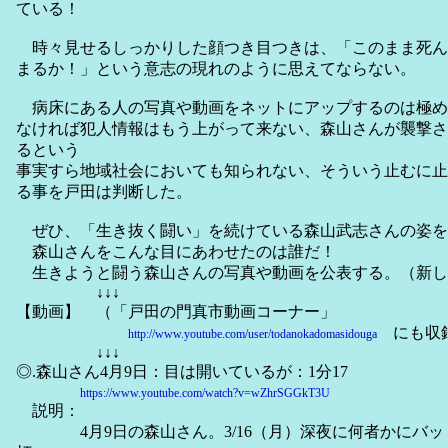
ている！
時々見せるしっかりした顔つき目つきは、「このまま死ん
まるか！」という意志の現れのように思えてならない。
病床にある人の写真や動画をネットにアップするのは極め
なければ犯人情報はもう上がって来ない、森山さんが襲撃さ
るという
事実すら地域社会においても知られない、そういう止むに止
る事を戸田は判断した。
ぜひ、「生き抜く闘い」を続けている森山武志さんの姿を
森山さんをこんな目にあわせたのは誰だ！
生きようと闘う森山さんの写真や動画を公表する。（新し
↓↓↓
【動画】 （「戸田の門真市動画コーナー」
にも収
http://www.youtube.com/user/todanokadomasidouga
↓↓↓
◎.森山さん4月9日：目は開いているが：1分17
https://www.youtube.com/watch?v=wZhrSGGkT3U
説明：
4月9日の森山さん。3/16（月）深夜に何者かにバッ