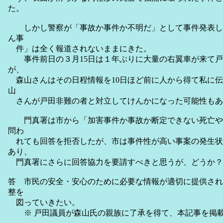
た。
しかし警察が「事故か事件か不明だ」として事件発表し
ん事
件」は全く報道されないままにきた。
事件前日の３月15日は１年ぶりに大量の右翼車が来て戸
が、
森山さんはその日程情報を10日ほど前に人から得て私に伝
山
さんが戸田非難の者と対立してけんかになった可能性もあ
門真署は市から「加害事件か事故か断定できない死亡や
問わ
れても回答を拒否したが、市は事件性が高い事案の発生状
あり、
門真署にさらに回答協力を要請すべきと思うが、どうか？
答 市民の安全・安心のために必要な情報が適切に提供され
整を
図っていきたい。
※ 戸田議員が森山氏の親族に了承を得て、本記事を掲