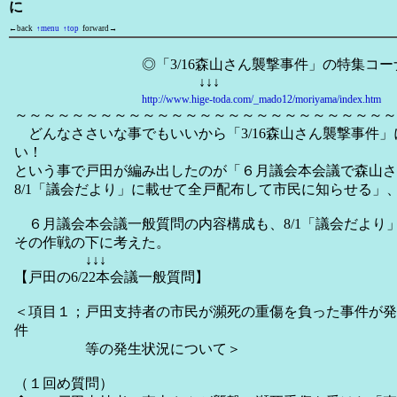
に
←back
↑menu
↑top
forward→
◎「3/16森山さん襲撃事件」の特集コーナ
↓↓↓
http://www.hige-toda.com/_mado12/moriyama/index.htm
～～～～～～～～～～～～～～～～～～～～～～～～～～～
どんなささいな事でもいいから「3/16森山さん襲撃事件
い！
という事で戸田が編み出したのが「６月議会本会議で森山さ
8/1「議会だより」に載せて全戸配布して市民に知らせる」
６月議会本会議一般質問の内容構成も、8/1「議会だより
その作戦の下に考えた。
↓↓↓
【戸田の6/22本会議一般質問】
＜項目１；戸田支持者の市民が瀕死の重傷を負った事件が発
件
等の発生状況について＞
（１回め質問）