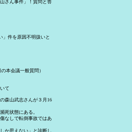
山さん事件」！質問と答
い」件を原因不明扱いと
田の本会議一般質問）
いて
の森山武志さんが３月16
瀕死状態にある。
傷なしで転倒事故ではあ
しか思えない」と診断し