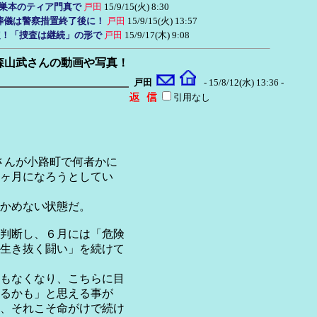
0に北巣本のティア門真で
戸田
15/9/15(火) 8:30
葬儀は警察措置終了後に！
戸田
15/9/15(火) 13:57
に確定！「捜査は継続」の形で
戸田
15/9/17(木) 9:08
る森山武さんの動画や写真！
戸田
- 15/8/12(水) 13:36 -
引用なし
志さんが小路町で何者かに
ヶ月になろうとしてい
かめない状態だ。
判断し、６月には「危険
生き抜く闘い」を続けて
もなくなり、こちらに目
るかも」と思える事が
、それこそ命がけで続け