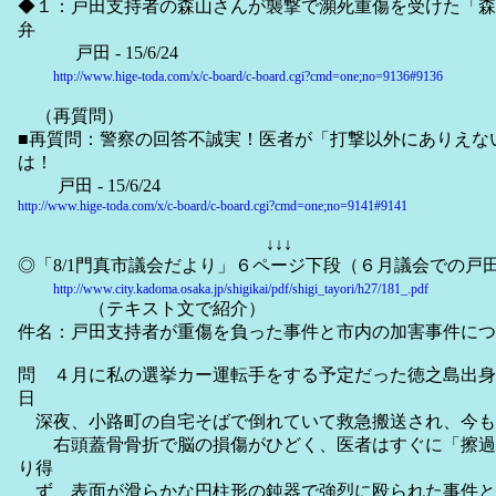
◆１：戸田支持者の森山さんが襲撃で瀕死重傷を受けた「森
弁
戸田 - 15/6/24
http://www.hige-toda.com/x/c-board/c-board.cgi?cmd=one;no=9136#9136
（再質問）
■再質問：警察の回答不誠実！医者が「打撃以外にありえな
は！
戸田 - 15/6/24
http://www.hige-toda.com/x/c-board/c-board.cgi?cmd=one;no=9141#9141
↓↓↓
◎「8/1門真市議会だより」６ページ下段（６月議会での戸
http://www.city.kadoma.osaka.jp/shigikai/pdf/shigi_tayori/h27/181_.pdf
（テキスト文で紹介）
件名：戸田支持者が重傷を負った事件と市内の加害事件につ
問 ４月に私の選挙カー運転手をする予定だった徳之島出身
日
深夜、小路町の自宅そばで倒れていて救急搬送され、今も
右頭蓋骨骨折で脳の損傷がひどく、医者はすぐに「擦過
り得
ず、表面が滑らかな円柱形の鈍器で強烈に殴られた事件と