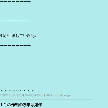
ーーーーーーーー
ーーーーーーーー
回復してい&shy;
ーーーーーーーー
～～～～～～～～～～
 YTB730...＠i222-150-202-133.s04.a027.ap.plala.or.jp>
達！この作戦の効果は如何