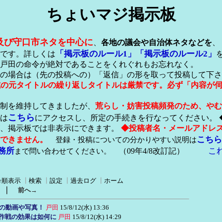
ちょいマジ掲示板
及び守口市ネタを中心に
、
各地の議会や自治体ネタなどを
、
「掲示板のルール1」
「掲示板のルール2」
です。詳しくは
戸田の命令が絶対であることをくれぐれもお忘れなく。
の場合は（先の投稿への）「返信」の形を取って投稿して下さ
形式の元タイトルの繰り返しタイトルは厳禁です。必ず「内容が
稿制を維持してきましたが、
荒らし・妨害投稿頻発のため、やむ
こちら
は
にアクセスし、所定の手続きを行なってください。 
が、掲示板では非表示にできます。
◆投稿者名・メールアドレ
こちら
できません。
登録・投稿についての分かりやすい説明は
務所
こ
まで問い合わせてください。
（09年4/8改訂記）
号順表示
┃
検索
┃
設定
┃
過去ログ
┃
ホーム
｜
前へ→
んの動画や写真！
戸田
15/8/12(水) 13:36
の作戦の効果は如何に
戸田
15/8/12(水) 14:29