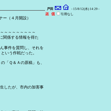
戸田
- 15/8/12(水) 14:29 -
引用なし
ー（４月開設）
～～～～～～～～～
」に関係する情報を得た
ん事件を質問し、それを
、という作戦だった。
」の「Ｑ＆Ａの原稿」も、
生したが、市内の加害事