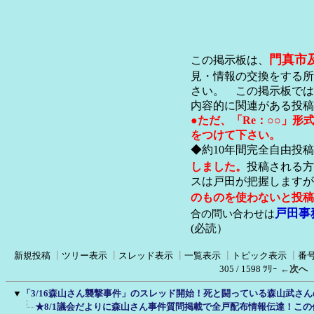
門真市
この掲示板は、
見・情報の交換をする所
さい。 この掲示板では
内容的に関連がある投稿
●ただ、「Re：○○」
をつけて下さい。
◆約10年間完全自由投
しました。
投稿される方
スは戸田が把握します
のものを使わないと投稿
戸田事
合の問い合わせは
(必読）
新規投稿
┃
ツリー表示
┃
スレッド表示
┃
一覧表示
┃
トピック表示
┃
番
305 / 1598 ﾂﾘｰ
←次へ
▼
「3/16森山さん襲撃事件」のスレッド開始！死と闘っている森山武さ
★8/1議会だよりに森山さん事件質問掲載で全戸配布情報伝達！こ