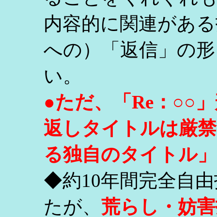
内容的に関連がある
への）「返信」の形
い。
●ただ、「Re：○
返しタイトルは厳禁
る独自のタイトル」
◆約10年間完全自
たが、
荒らし・妨害