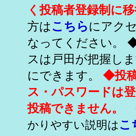
く投稿者登録制に移
こちら
方は
にアク
なってください。 
スは戸田が把握しま
にできます。
◆投
ス・パスワードは登
投稿できません。
こ
かりやすい説明は