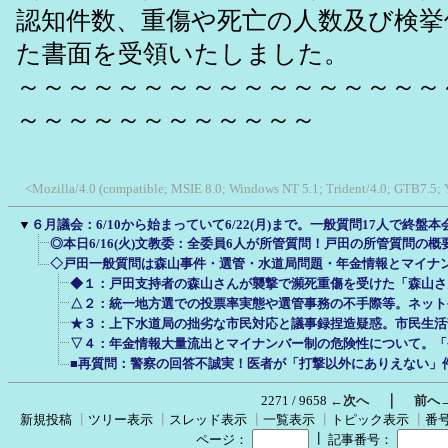
認知件数、重傷や死亡の人数及び検挙
た書面を受領いたしました。
～～～～～～～～～～～～～～～～～
～～～～～～～～～～～～
<Mozilla/4.0 (compatible; MSIE 8.0; Windows NT 5.1; Trident/4.0; GTB7.5;
▼
６月議会：6/10から始まっていて6/22(月)まで。一般質問17人で終盤
◎本日6/16(火)文教委：全委員6人が所管質問！戸田の所管質問の
◇戸田一般質問は森山事件・選管・水道局問題・年金情報とマイナ
◆１：戸田支持者の森山さんが襲撃で瀕死重傷を受けた「森山さ
△２：統一地方選での投票率実態や選管事務の不手際等。ネット
★３：上下水道局の拙劣な市民対応と議事録捏造疑惑。市民生活
▽４：年金情報大量流出とマイナンバー制の危険性について。「
■再質問：警察の回答不誠実！医者が「打撃以外にありえない」
｜
2271 / 9658
←次へ
前へ
新規投稿
┃
ツリー表示
┃
スレッド表示
┃
一覧表示
┃
トピック表示
┃
番
┃
ページ：
記事番号：