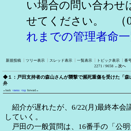
い場合の問い合わせ
（0
せてください。
れまでの管理者命一
新規投稿
┃
ツリー表示
┃
スレッド表示
┃
一覧表示
┃
トピック表示
┃
番
2271 / 9658
←次へ
◆１：戸田支持者の森山さんが襲撃で瀕死重傷を受けた「森
弁
←back
↑menu
↑top
forward→
紹介が遅れたが、6/22(月)最終本
していく。
戸田の一般質問は、16番手の「公明