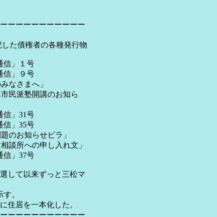
ーーーーーーーーーーー
記した債権者の各種発行物
通信」１号
通信」９号
みなさまへ」
市民派塾開講のお知ら
信」31号
信」35号
題のお知らせビラ」
相談所への申し入れ文」
信」37号
選して以来ずっと三松マ
示す。
住居を一本化した。
ーーーーーーーーーーー