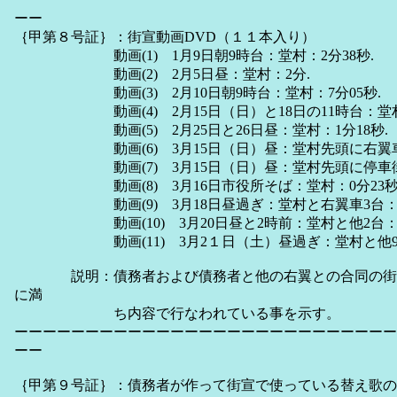
ーー
｛甲第８号証｝：街宣動画DVD（１１本入り）
動画(1) 1月9日朝9時台：堂村：2分38秒.
動画(2) 2月5日昼：堂村：2分.
動画(3) 2月10日朝9時台：堂村：7分05秒.
動画(4) 2月15日（日）と18日の11時台：堂村：
動画(5) 2月25日と26日昼：堂村：1分18秒.
動画(6) 3月15日（日）昼：堂村先頭に右翼車1
動画(7) 3月15日（日）昼：堂村先頭に停車街宣
動画(8) 3月16日市役所そば：堂村：0分23
動画(9) 3月18日昼過ぎ：堂村と右翼車3台：2分
動画(10) 3月20日昼と2時前：堂村と他2台：1分
動画(11) 3月2１日（土）昼過ぎ：堂村と他9台
説明：債務者および債務者と他の右翼との合同の街宣
に満
ち内容で行なわれている事を示す。
ーーーーーーーーーーーーーーーーーーーーーーーーーーー
ーー
｛甲第９号証｝：債務者が作って街宣で使っている替え歌の