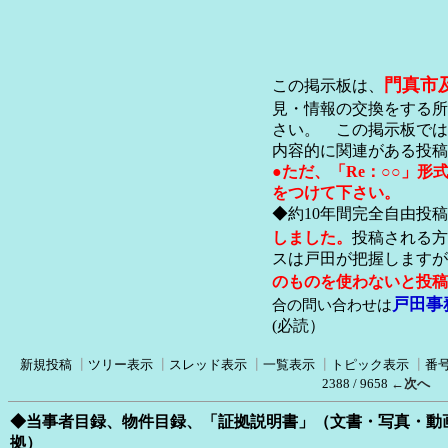
門真市
この掲示板は、
見・情報の交換をする所
さい。 この掲示板では
内容的に関連がある投稿
●ただ、「Re：○○」
をつけて下さい。
◆約10年間完全自由投
しました。
投稿される方
スは戸田が把握します
のものを使わないと投稿
戸田事
合の問い合わせは
(必読）
新規投稿
┃
ツリー表示
┃
スレッド表示
┃
一覧表示
┃
トピック表示
┃
番
2388 / 9658
←次へ
◆当事者目録、物件目録、「証拠説明書」（文書・写真・動画
拠）