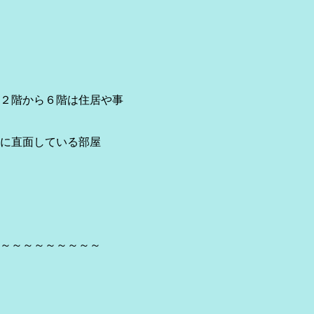
６階は住居や事
ている部屋
～～～～～～～～～