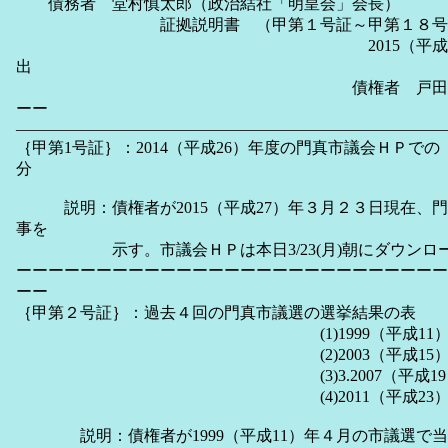
債務者 堂村慎太郎（政治結社「明皇会」会長）
証拠説明書 （甲第１号証～甲第１８号証
2015（平成27）年３月２
出
債権者 戸田久和（とだ 
ーー
―――――――――――――――――――――――――――
｛甲第1号証｝：2014（平成26）年度の門真市議会ＨＰで
分
説明：債権者が2015（平成27）年３月２３日現在、門
事を
示す。市議会ＨＰは本日3/23(月)朝にダウンロー
ーーーーーーーーーーーーーーーーーーーーーーーーーーー
ーー
｛甲第２号証｝：過去４回の門真市議選の選挙結果の表
(1)1999（平成11）年４月
(2)2003（平成15）年４月
(3)3.2007（平成19）年４
(4)2011（平成23）年４月
説明：債権者が1999（平成11）年４月の市議選で当