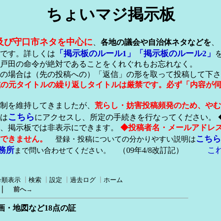
ちょいマジ掲示板
及び守口市ネタを中心に
、
各地の議会や自治体ネタなどを
、
「掲示板のルール1」
「掲示板のルール2」
です。詳しくは
戸田の命令が絶対であることをくれぐれもお忘れなく。
の場合は（先の投稿への）「返信」の形を取って投稿して下さ
形式の元タイトルの繰り返しタイトルは厳禁です。必ず「内容が
稿制を維持してきましたが、
荒らし・妨害投稿頻発のため、やむ
こちら
は
にアクセスし、所定の手続きを行なってください。 
が、掲示板では非表示にできます。
◆投稿者名・メールアドレ
こちら
できません。
登録・投稿についての分かりやすい説明は
務所
こ
まで問い合わせてください。
（09年4/8改訂記）
号順表示
┃
検索
┃
設定
┃
過去ログ
┃
ホーム
｜
前へ→
・地図など18点の証