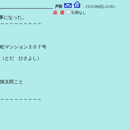
戸田
- 15/3/29(日) 12:02 -
引用なし
る事になった。
～～～～～～～～～
ンション２０７号
ひさよし）
郎こと
～～～～～～～～～