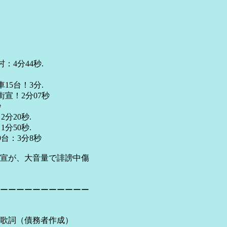
4分44秒.
5台！3分.
！2分07秒
秒
20秒.
50秒.
：3分8秒
が、大音量で誹謗中傷
ーーーーーーーーーーー
歌詞（債務者作成）