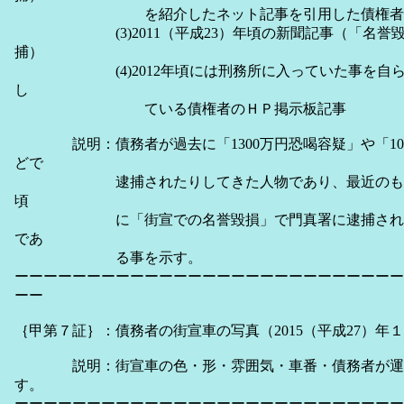
を紹介したネット記事を引用した債権者のＨ
(3)2011（平成23）年頃の新聞記事（「名誉毀
捕）
(4)2012年頃には刑務所に入っていた事を自ら
し
ている債権者のＨＰ掲示板記事
説明：債務者が過去に「1300万円恐喝容疑」や「10
どで
逮捕されたりしてきた人物であり、最近のものでは2
頃
に「街宣での名誉毀損」で門真署に逮捕され、刑
であ
る事を示す。
ーーーーーーーーーーーーーーーーーーーーーーーーーーー
ーー
｛甲第７証｝：債務者の街宣車の写真（2015（平成27）年
説明：街宣車の色・形・雰囲気・車番・債務者が運転
す。
ーーーーーーーーーーーーーーーーーーーーーーーーーーー