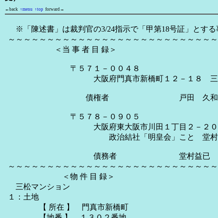
←back
↑menu
↑top
forward→
※「陳述書」は裁判官の3/24指示で「甲第18号証」とす
～～～～～～～～～～～～～～～～～～～～～～～～～～～
＜当 事 者 目 録＞
〒５７１－００４８
大阪府門真市新橋町１２－１８ 三松マ
債権者 戸田 久和（とだ 
〒５７８－０９０５
大阪府東大阪市川田１丁目２－２０
政治結社「明皇会」こと 堂村慎太
債務者 堂村益已
～～～～～～～～～～～～～～～～～～～～～～～～～～～
＜物 件 目 録＞
三松マンション
１：土地
【 所在 】 門真市新橋町
【地番 】 １３０２番地