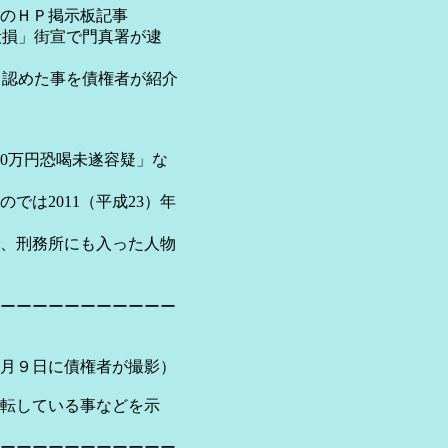
Ｐ掲示板記事
損」街宣で門真署が逮
認めた事を債権者が紹介
0万円恐喝未遂容疑」な
011（平成23）年
務所にも入った人物
ーーーーーーーーーーー
１月９日に債権者が撮影）
している事などを示
ーーーーーーーーーーー