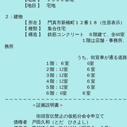
【地目 】 宅地
２：建物
【 所在 】 門真市新橋町１２番１８（住居表示）
【 種類 】 集合住宅
【 構造 】 鉄筋コンクリート ６階建て、全60室
１階は店舗・事務所、２階から
務所
うち、街宣車が通る道路に直面し
１階： ６室 6室
２階：12室 ６室
３階：12室 ６室
４階：12室 ６室
５階：12室 ６室
６階： 6室 ６室
～～～～～～～～～～～～～～～～～～～～～～～～～～～
＜証拠説明書＞
街頭宣伝禁止の仮処分命令申立て
債権者 戸田久和（とだ ひさよし）