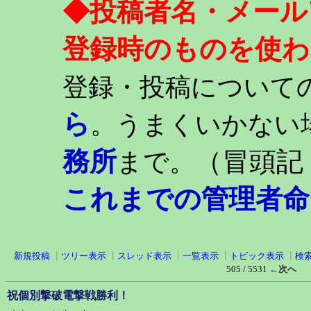
◆投稿者名・メール
登録時のものを使わ
登録・投稿について
ら
。うまくいかない
務所
（冒頭記
まで。
これまでの管理者命
新規投稿
┃
ツリー表示
┃
スレッド表示
┃
一覧表示
┃
トピック表示
┃
検
505 / 5531
←次へ
祝個別撃破電撃戦勝利！