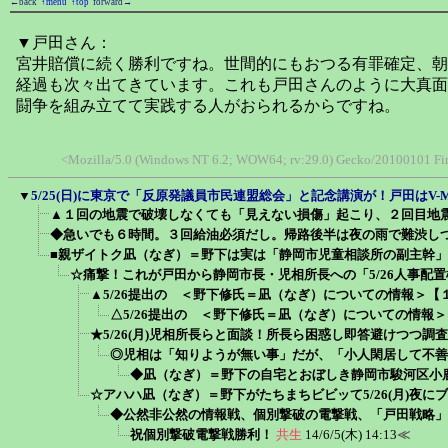
←back
↑menu
↑top
forward→
▼戸田さん：
宮井賠償に続く勝利ですね。世間的にもおつる有罪確定、朝
経過も次々出てきています。これも戸田さんのように大真面
闘争を組み立てて実践する人がおられるからですね。
<Mozilla/5.0 (Windows NT 6.2; WOW64; rv:29.0) Gecko/20100101 Fir
▼
5/25(日)に東京で「反原発議員市民連盟総会」と記念講演が！戸田はV-
▲１回の地震で破壊しなくても「見えない損傷」起こり、２回目地
◆急いでも６時間。３回給油必須だし。帰路後半は夜の雨で難渋しつつ
■親ザイトク凪（なぎ）＝野下は実は「静岡市児童相談所の副主幹
☆痛撃！これが戸田から静岡市長・児相所長への「5/26人事配
▲5/26提出の ＜野下修氏＝凪（なぎ）についての情報＞【
△5/26提出の ＜野下修氏＝凪（なぎ）についての情報
★5/26(月)児相所長らと面談！所長ら困惑し即答避けつつ
◎児相は「知りようが無い事」だが、「小人閑居して不善
◆凪（なぎ）＝野下の自宅とおぼしき静岡市駿河区小
☆アハハ凪（なぎ）＝野下がたちまちビビッて5/26(月)夜
◆公然非公然の情報戦、個別撃破の電撃戦、「戸田戦略」
祝個別撃破電撃戦勝利！
共生
14/6/5(木) 14:13
≪