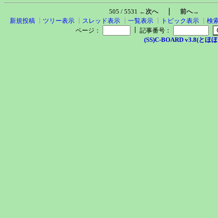
｜
505 / 5531
←次へ
前へ→
新規投稿
┃
ツリー表示
┃
スレッド表示
┃
一覧表示
┃
トピック表示
┃
検
┃
ページ：
記事番号：
(SS)C-BOARD v3.8(とほほ改v