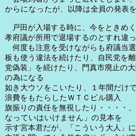
からになったが、以降は全員の発表
戸田が入場する時に、今をときめく
孝府議が所用で退場するのとすれ違
何度も注意を受けながらも府議当選
板も使う違法を続けたり、自民党を
党偽装」を続けたり、門真市廃止の大
の為になる
如き大ウソをこいたり、１年間だけで
浪費をもたらしたＷＴＣビル購入
旗振りの責任を無視したり・・・・
なっていはいけません」の見本を
示す宮本君だが、「こういう大人」