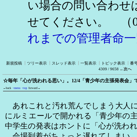
い場合の問い合わせ
（0
せてください。
れまでの管理者命一
新規投稿
┃
ツリー表示
┃
スレッド表示
┃
一覧表示
┃
トピック表示
┃
番
4309 / 9658
←次へ
☆毎年「心が洗われる思い」。12/4「青少年の主張発表会
←back
↑menu
↑top
forward→
あれこれと汚れ荒んでしまう大人に
にルミエールで開かれる「青少年の
中学生の発表はホントに「心が洗わ
会場到着がちょっと遅れてしまい、