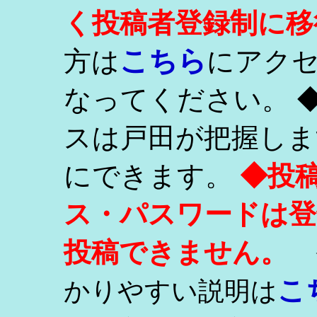
く投稿者登録制に移
こちら
方は
にアク
なってください。 
スは戸田が把握しま
にできます。
◆投
ス・パスワードは登
投稿できません。
こ
かりやすい説明は