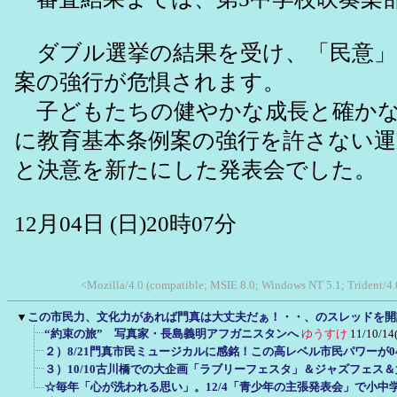
ダブル選挙の結果を受け、「民意」
案の強行が危惧されます。
子どもたちの健やかな成長と確かな
に教育基本条例案の強行を許さない
と決意を新たにした発表会でした。
12月04日 (日)20時07分
<Mozilla/4.0 (compatible; MSIE 8.0; Windows NT 5.1; Trident/4
▼
この市民力、文化力があれば門真は大丈夫だぁ！・・、のスレッドを開
“約束の旅” 写真家・長島義明アフガニスタンへ
ゆうすけ
11/10/14
２）8/21門真市民ミュージカルに感銘！この高レベル市民パワーが
３）10/10古川橋での大企画「ラブリーフェスタ」＆ジャズフェス
☆毎年「心が洗われる思い」。12/4「青少年の主張発表会」で小中