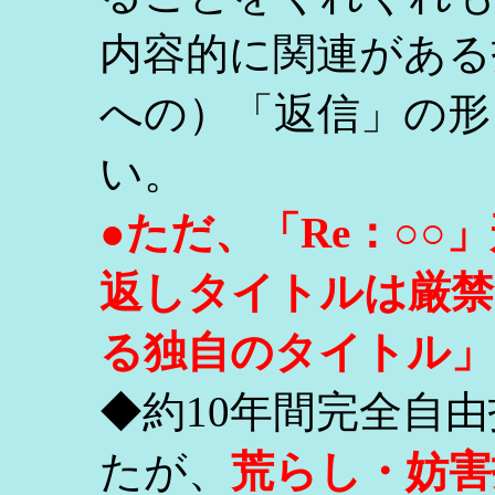
内容的に関連がある
への）「返信」の形
い。
●ただ、「Re：○
返しタイトルは厳禁
る独自のタイトル」
◆約10年間完全自
たが、
荒らし・妨害