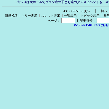
☆12/4は大ホールでダウン症の子ども達のダンスイベントも。
｜
4309 / 9658
←次へ
前へ
新規投稿
┃
ツリー表示
┃
スレッド表示
┃
一覧表示
┃
トピック表示
┃
番
┃
ページ：
記事番号：
(SS)C-BOARD v3.8(とほほ改v