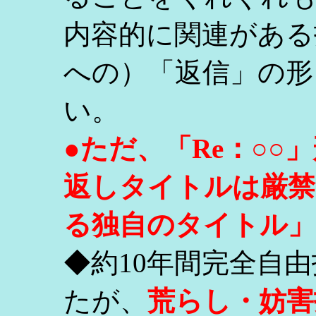
内容的に関連がある
への）「返信」の形
い。
●ただ、「Re：○
返しタイトルは厳禁
る独自のタイトル」
◆約10年間完全自
たが、
荒らし・妨害