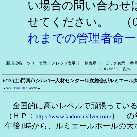
い場合の問い合わせ
（0
せてください。
れまでの管理者命一
新規投稿
┃
ツリー表示
┃
スレッド表示
┃
一覧表示
┃
トピック表示
┃
番
118 / 9658
←次へ
6/13 (土)門真市シルバー人材センター年次総会がルミエー
←back
↑menu
↑top
forward→
全国的に高いレベルで頑張っている
（ＨＰ：
） の年
https://www.kadoma-silver.com/
午後1時から、ルミエールホールの大