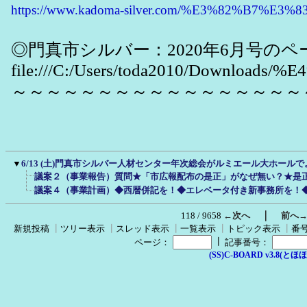
https://www.kadoma-silver.com/%E3%82%B
◎門真市シルバー：2020年6月号のペ
file:///C:/Users/toda2010/Dow
～～～～～～～～～～～～～～～～～
▼
6/13 (土)門真市シルバー人材センター年次総会がルミエール大ホール
議案２（事業報告）質問★「市広報配布の是正」がなぜ無い？★是
議案４（事業計画）◆西暦併記を！◆エレベータ付き新事務所を！
｜
118 / 9658
←次へ
前へ
新規投稿
┃
ツリー表示
┃
スレッド表示
┃
一覧表示
┃
トピック表示
┃
番
┃
ページ：
記事番号：
(SS)C-BOARD v3.8(とほほ改v