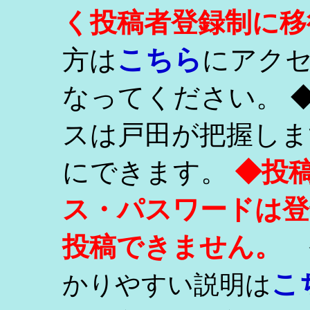
く投稿者登録制に移
こちら
方は
にアク
なってください。 
スは戸田が把握しま
にできます。
◆投
ス・パスワードは登
投稿できません。
こ
かりやすい説明は