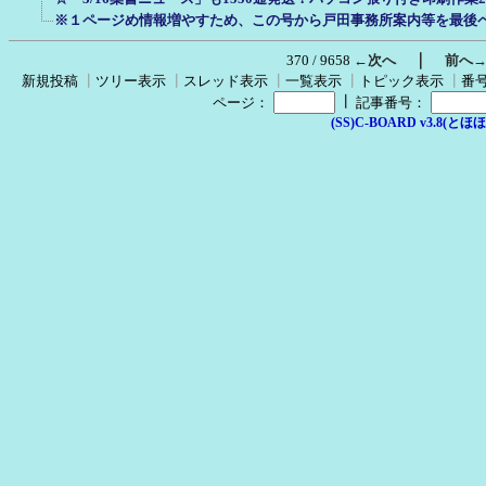
※１ページめ情報増やすため、この号から戸田事務所案内等を最後
｜
370 / 9658
←次へ
前へ
新規投稿
┃
ツリー表示
┃
スレッド表示
┃
一覧表示
┃
トピック表示
┃
番
┃
ページ：
記事番号：
(SS)C-BOARD v3.8(とほほ改v