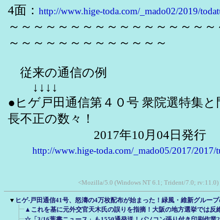
4面：
http://www.hige-toda.com/_mado02/2019/toda
～～～～～～～～～～～～～～～～～
～～～～～～～～～～～～～
従来の通信の例
↓↓↓↓
●ヒゲ戸田通信第４０号 衆院選特集と
長不正の数々！
2017年10月04日発行
http://www.hige-toda.com/_mado05/2017/2017/t
<Mozilla/5.0 (Windows NT 6.1; Trident/7.0; rv:11.0
▼
ヒゲ-戸田通信41号、怒濤の4万枚配布が始まった！緑風・維新グルー
▲これを基に元外交官天木氏の誤りを指摘！大阪の地方選挙では反
☆「3/16葉書ニュース」も1550通発送！パソコン張り付き印刷作業