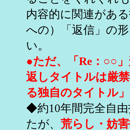
内容的に関連がある
への）「返信」の形
い。
●ただ、「Re：○
返しタイトルは厳禁
る独自のタイトル」
◆約10年間完全自
たが、
荒らし・妨害