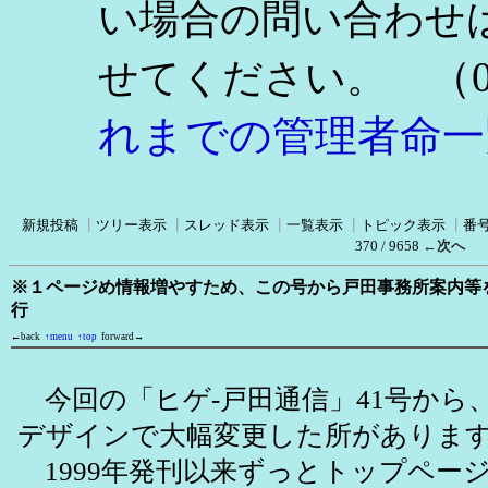
い場合の問い合わせ
（0
せてください。
れまでの管理者命一
新規投稿
┃
ツリー表示
┃
スレッド表示
┃
一覧表示
┃
トピック表示
┃
番
370 / 9658
←次へ
※１ページめ情報増やすため、この号から戸田事務所案内等
行
←back
↑menu
↑top
forward→
今回の「ヒゲ-戸田通信」41号から
デザインで大幅変更した所がありま
1999年発刊以来ずっとトップペー