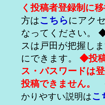
く投稿者登録制に移
こちら
方は
にアク
なってください。 
スは戸田が把握しま
にできます。
◆投
ス・パスワードは登
投稿できません。
こ
かりやすい説明は