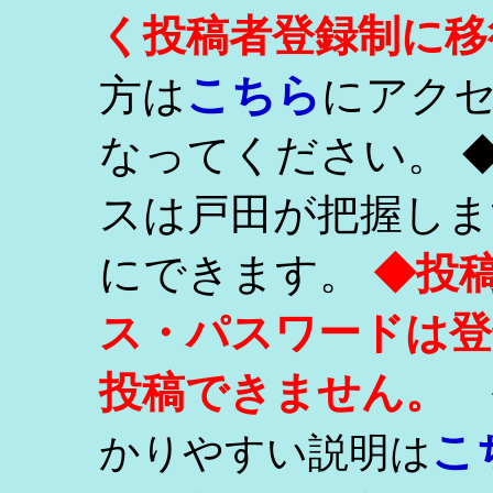
く投稿者登録制に移
こちら
方は
にアク
なってください。 
スは戸田が把握しま
にできます。
◆投
ス・パスワードは登
投稿できません。
こ
かりやすい説明は