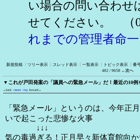
い場合の問い合わせ
（0
せてください。
れまでの管理者命一
新規投稿
┃
ツリー表示
┃
スレッド表示
┃
一覧表示
┃
トピック表示
┃
番
482 / 9658
←次へ
▼これが戸田発案の「議員への緊急メール」だ！最近の10例
←back
↑menu
↑top
forward→
「緊急メール」というのは、今年正月
いで起こった悲惨な火事
↓↓↓
気の毒過ぎる！正月早々新体育館向かいで