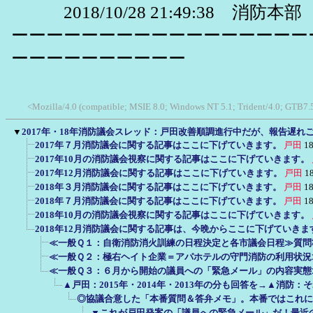
2018/10/28 21:49:38 消防本部
ーーーーーーーーーーーーーーーーー
ーーーーーーーーーー
<Mozilla/4.0 (compatible; MSIE 8.0; Windows NT 5.1; Trident/4.0; GTB7.
▼
2017年・18年消防議会スレッド：戸田改善順調進行中だが、報告遅れ
2017年７月消防議会に関する記事はここに下げていきます。
戸田
18
2017年10月の消防議会視察に関する記事はここに下げていきます。
2017年12月消防議会に関する記事はここに下げていきます。
戸田
1
2018年３月消防議会に関する記事はここに下げていきます。
戸田
18
2018年７月消防議会に関する記事はここに下げていきます。
戸田
18
2018年10月の消防議会視察に関する記事はここに下げていきます。
2018年12月消防議会に関する記事は、今晩からここに下げていきま
≪一般Ｑ１：自衛消防消火訓練の日程決定と各市議会日程≫質問
≪一般Ｑ２：極右ヘイト企業＝アパホテルの守門消防の利用状況
≪一般Ｑ３：６月から開始の議員への「緊急メール」の内容実態
▲戸田：2015年・2014年・2013年の分も回答を→▲消防
◎協議合意した「本番質問＆答弁メモ」。本番ではこれに
▼これが戸田発案の「議員への緊急メール」だ！最近の