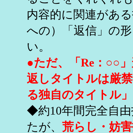
内容的に関連がある
への）「返信」の形
い。
●ただ、「Re：○
返しタイトルは厳禁
る独自のタイトル」
◆約10年間完全自
たが、
荒らし・妨害