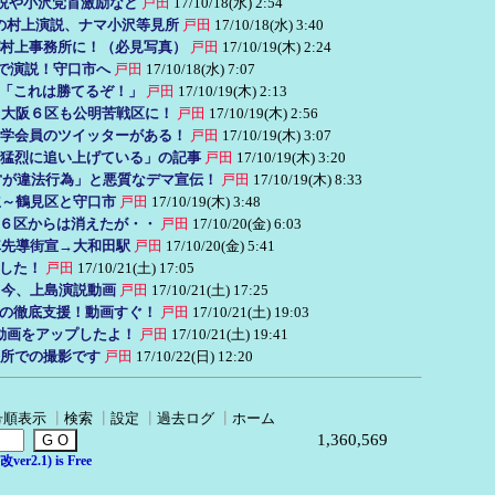
演説や小沢党首激励など
戸田
17/10/18(水) 2:54
の村上演説、ナマ小沢等見所
戸田
17/10/18(水) 3:40
村上事務所に！（必見写真）
戸田
17/10/19(木) 2:24
前で演説！守口市へ
戸田
17/10/18(水) 7:07
「これは勝てるぞ！」
戸田
17/10/19(木) 2:13
！大阪６区も公明苦戦区に！
戸田
17/10/19(木) 2:56
学会員のツイッターがある！
戸田
17/10/19(木) 3:07
猛烈に追い上げている」の記事
戸田
17/10/19(木) 3:20
営が違法行為」と悪質なデマ宣伝！
戸田
17/10/19(木) 8:33
立～鶴見区と守口市
戸田
17/10/19(木) 3:48
６区からは消えたが・・
戸田
17/10/20(金) 6:03
車先導街宣→大和田駅
戸田
17/10/20(金) 5:41
した！
戸田
17/10/21(土) 17:05
。今、上島演説動画
戸田
17/10/21(土) 17:25
の徹底支援！動画すぐ！
戸田
17/10/21(土) 19:03
動画をアップしたよ！
戸田
17/10/21(土) 19:41
所での撮影です
戸田
17/10/22(日) 12:20
→
号順表示
┃
検索
┃
設定
┃
過去ログ
┃
ホーム
1,360,569
er2.1) is Free