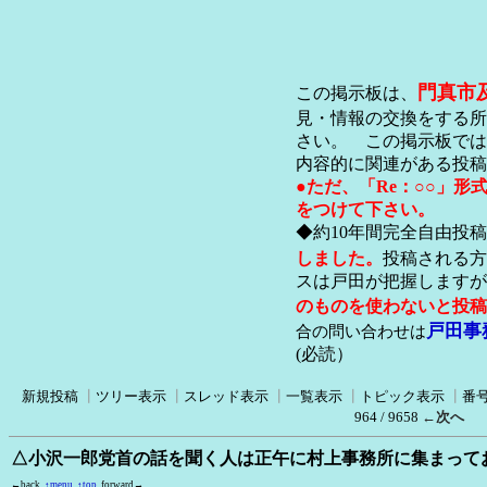
門真市
この掲示板は、
見・情報の交換をする所
さい。 この掲示板では
内容的に関連がある投稿
●ただ、「Re：○○」
をつけて下さい。
◆約10年間完全自由投
しました。
投稿される方
スは戸田が把握します
のものを使わないと投稿
戸田事
合の問い合わせは
(必読）
新規投稿
┃
ツリー表示
┃
スレッド表示
┃
一覧表示
┃
トピック表示
┃
番
964 / 9658
←次へ
△小沢一郎党首の話を聞く人は正午に村上事務所に集まって
←back
↑menu
↑top
forward→