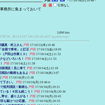
戸田
- 17/10/16(月) 19:46 -
引用なし
事務所に集まっておいて
3,000 hits
 YTB730...＠i114-187-146-158.s42.a027.ap.plala.or.jp>
井議員・村上さん
戸田
17/10/12(木) 10:48
「全国で希有」と訂正
戸田
17/10/13(金) 18:05
々（戸田は作業ミス）
戸田
17/10/14(土) 11:32
ックなどいろいろ！
戸田
17/10/14(土) 11:53
！
戸田
17/10/14(土) 11:59
や街頭演説！見に来て
戸田
17/10/14(土) 12:18
合同演説の動画もあるよ
戸田
17/10/18(水) 3:07
だ
戸田
17/10/16(月) 15:38
て下さい。
戸田
17/10/16(月) 19:46
≪
離で批判演説！動画も
戸田
17/10/16(月) 20:21
ている！６区も続こう！
戸田
17/10/16(月) 20:36
し寄せ、盛り上がる！
戸田
17/10/16(月) 20:45
戸田も駆けつけ応援。
戸田
17/10/16(月) 20:55