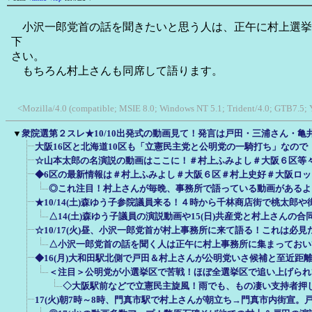
小沢一郎党首の話を聞きたいと思う人は、正午に村上選挙
下
さい。
もちろん村上さんも同席して語ります。
<Mozilla/4.0 (compatible; MSIE 8.0; Windows NT 5.1; Trident/4.0; GTB7.5;
▼
衆院選第２スレ★10/10出発式の動画見て！発言は戸田・三浦さん・亀
大阪16区と北海道10区も「立憲民主党と公明党の一騎打ち」なので
☆山本太郎の名演説の動画はここに！＃村上ふみよし＃大阪６区等
◆6区の最新情報は＃村上ふみよし＃大阪６区＃村上史好＃大阪ロ
◎これ注目！村上さんが毎晩、事務所で語っている動画があるよ
★10/14(土)森ゆう子参院議員来る！４時から千林商店街で桃太郎
△14(土)森ゆう子議員の演説動画や15(日)共産党と村上さんの
☆10/17(火)昼、小沢一郎党首が村上事務所に来て語る！これは必見
△小沢一郎党首の話を聞く人は正午に村上事務所に集まっておい
◆16(月)大和田駅北側で戸田＆村上さんが公明党いさ候補と至近距
＜注目＞公明党が小選挙区で苦戦！ほぼ全選挙区で追い上げられ
◇大阪駅前などで立憲民主旋風！雨でも、もの凄い支持者押
17(火)朝7時～8時、門真市駅で村上さんが朝立ち→門真市内街宣。