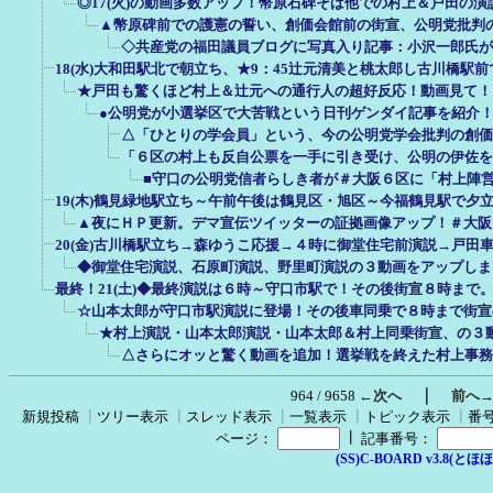
◎17(火)の動画多数アップ！幣原石碑そば他での村上＆戸田の
▲幣原碑前での護憲の誓い、創価会館前の街宣、公明党批判
◇共産党の福田議員ブログに写真入り記事：小沢一郎氏が
18(水)大和田駅北で朝立ち、★9：45辻元清美と桃太郎し古川橋駅
★戸田も驚くほど村上＆辻元への通行人の超好反応！動画見て！
●公明党が小選挙区で大苦戦という日刊ゲンダイ記事を紹介
△「ひとりの学会員」という、今の公明党学会批判の創価
「６区の村上も反自公票を一手に引き受け、公明の伊佐を
■守口の公明党信者らしき者が＃大阪６区に「村上陣
19(木)鶴見緑地駅立ち～午前午後は鶴見区・旭区～今福鶴見駅で夕
▲夜にＨＰ更新。デマ宣伝ツイッターの証拠画像アップ！＃大阪
20(金)古川橋駅立ち→森ゆうこ応援→４時に御堂住宅前演説→戸田
◆御堂住宅演説、石原町演説、野里町演説の３動画をアップしま
最終！21(土)◆最終演説は６時～守口市駅で！その後街宣８時まで
☆山本太郎が守口市駅演説に登場！その後車同乗で８時まで街宣
★村上演説・山本太郎演説・山本太郎＆村上同乗街宣、の３
△さらにオッと驚く動画を追加！選挙戦を終えた村上事務
｜
964 / 9658
←次へ
前へ
新規投稿
┃
ツリー表示
┃
スレッド表示
┃
一覧表示
┃
トピック表示
┃
番
┃
ページ：
記事番号：
(SS)C-BOARD v3.8(とほほ改v