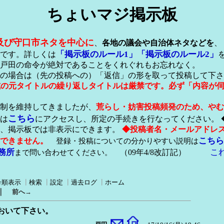
ちょいマジ掲示板
及び守口市ネタを中心に
、
各地の議会や自治体ネタなどを
、
「掲示板のルール1」
「掲示板のルール2」
です。詳しくは
戸田の命令が絶対であることをくれぐれもお忘れなく。
の場合は（先の投稿への）「返信」の形を取って投稿して下さ
形式の元タイトルの繰り返しタイトルは厳禁です。必ず「内容が
稿制を維持してきましたが、
荒らし・妨害投稿頻発のため、やむ
こちら
は
にアクセスし、所定の手続きを行なってください。 
が、掲示板では非表示にできます。
◆投稿者名・メールアドレ
こちら
できません。
登録・投稿についての分かりやすい説明は
務所
こ
まで問い合わせてください。
（09年4/8改訂記）
号順表示
┃
検索
┃
設定
┃
過去ログ
┃
ホーム
｜
前へ→
おいて下さい。