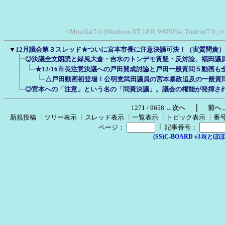
<Mozilla/5.0 (Windows NT 10.0; WOW64; Trident/7.0; r
▼
12月議会第３スレッド★ついに宮本市長に注意決議可決！（実質問責
◎決議全文朗読と緑風大倉・吉水のトンデモ質疑・反対論、福田議
★12/16市長注意決議への戸田賛成討論と戸田一般質問５動画も
△戸田動画初登場！公明党武田議員の宮本暴政追及の一般質
◎宮本への「注意」という名の「問責決議」。議会の権能が発揮さ
｜
1271 / 9658
←次へ
前へ
新規投稿
┃
ツリー表示
┃
スレッド表示
┃
一覧表示
┃
トピック表示
┃
番
┃
ページ：
記事番号：
(SS)C-BOARD v3.8(とほほ改v