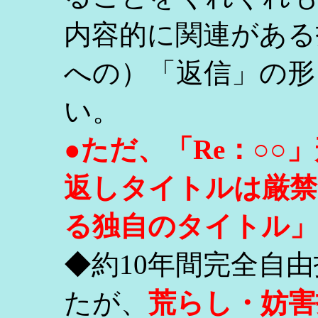
内容的に関連がある
への）「返信」の形
い。
●ただ、「Re：○
返しタイトルは厳禁
る独自のタイトル」
◆約10年間完全自
たが、
荒らし・妨害