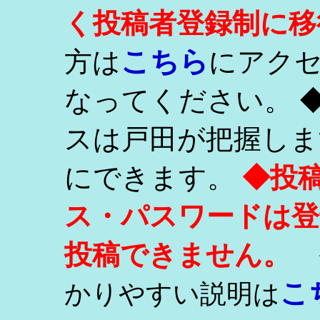
く投稿者登録制に移
こちら
方は
にアク
なってください。 
スは戸田が把握しま
にできます。
◆投
ス・パスワードは登
投稿できません。
こ
かりやすい説明は