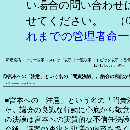
い場合の問い合わせ
（0
せてください。
れまでの管理者命一
新規投稿
┃
ツリー表示
┃
スレッド表示
┃
一覧表示
┃
トピック表示
┃
番
1271 / 9658
←次へ
◎宮本への「注意」という名の「問責決議」。議会の権能が
←back
↑menu
↑top
forward→
■宮本への「注意」という名の「問責
た。議会の良識な行動に心底から敬
の決議は宮本への実質的な不信任決
今後、議案の否決と決議の内容を多く