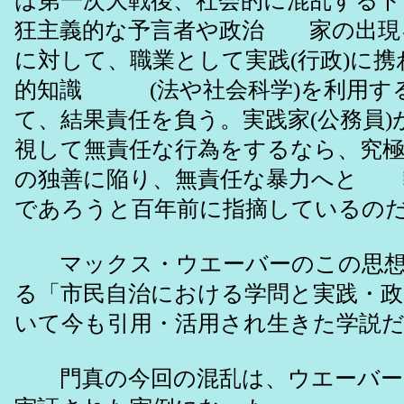
は第一次大戦後、社会的に混乱する
狂主義的な予言者や政治 家の出現
に対して、職業として実践(行政)に
的知識 (法や社会科学)を利用す
て、結果責任を負う。実践家(公務
視して無責任な行為をするなら、究
の独善に陥り、無責任な暴力へと 
であろうと百年前に指摘しているの
マックス・ウエーバーのこの思想
る「市民自治における学問と実践
いて今も引用・活用され生きた学説
門真の今回の混乱は、ウエーバー