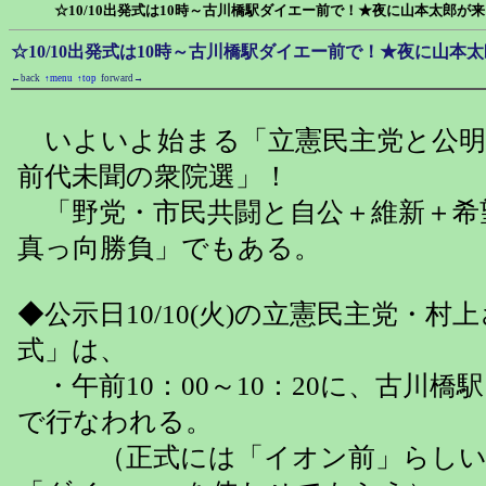
☆10/10出発式は10時～古川橋駅ダイエー前で！★夜に山本太郎が
☆10/10出発式は10時～古川橋駅ダイエー前で！★夜に山本
←back
↑menu
↑top
forward→
いよいよ始まる「立憲民主党と公明
前代未聞の衆院選」！
「野党・市民共闘と自公＋維新＋希
真っ向勝負」でもある。
◆公示日10/10(火)の立憲民主党・村
式」は、
・午前10：00～10：20に、古川橋
で行なわれる。
（正式には「イオン前」らしい