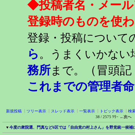
◆投稿者名・メール
登録時のものを使わ
登録・投稿について
ら
。うまくいかない
務所
（冒頭記
まで。
これまでの管理者命
新規投稿
┃
ツリー表示
┃
スレッド表示
┃
一覧表示
┃
トピック表示
┃
検
38 / 2575 ﾂﾘｰ
←次へ
▼
今度の衆院選、門真など6区では「自由党の村上さん」を野党統一候補