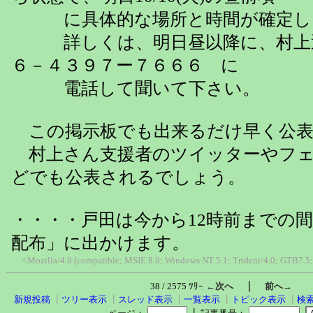
に具体的な場所と時間が確定し
詳しくは、明日昼以降に、村上選
６－４３９７ー７６６６ に
電話して聞いて下さい。
この掲示板でも出来るだけ早く公表
村上さん支援者のツイッターやフェ
どでも公表されるでしょう。
・・・・戸田は今から12時前までの
配布」に出かけます。
<Mozilla/4.0 (compatible; MSIE 8.0; Windows NT 5.1; Trident/4.0; GTB7.5
｜
38 / 2575 ﾂﾘｰ
←次へ
前へ→
新規投稿
┃
ツリー表示
┃
スレッド表示
┃
一覧表示
┃
トピック表示
┃
検
┃