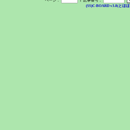
ページ：
記事番号：
(SS)C-BOARD v3.8(とほほ改v