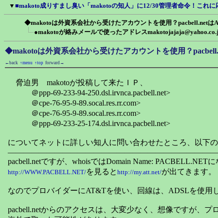
▼
■makoto成りすまし臭い「makotoの知人」に12/30管理者命令！こ
◆makotoは外資系会社から受けたアカウントを使用？pacbell.netはA
●makotoが絡みメールで使ったアドレスmakotojajaja@yahoo.
◆makotoは外資系会社から受けたアカウントを使用？pacbell.n
←back
↑menu
↑top
forward→
脅迫男 makotoが投稿して来たＩＰ、
＠ppp-69-233-94-250.dsl.irvnca.pacbell.net>
＠cpe-76-95-9-89.socal.res.rr.com>
＠cpe-76-95-9-89.socal.res.rr.com>
＠ppp-69-233-25-174.dsl.irvnca.pacbell.net>
についてネットに詳しい知人に問い合わせたところ、以下の
―――――――――――――――――――――――――――
pacbell.netですが、whoisではDomain Name: PACBELL.
を見ると
が出てきます。
http://WWW.PACBELL.NET/
http://my.att.net/
なのでプロバイダーにAT&Tを使い、回線は、ADSLを使用
pacbell.netからのアクセスは、大変少なく、想像ですが