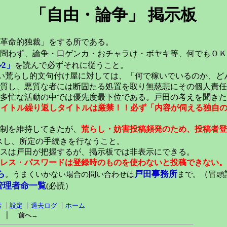
「自由・論争」 掲示板
革命的独裁」をする所である。
問わず、論争・口ゲンカ・おチャラけ・ボヤキ等、何でもＯＫ
2」
を読んで必ずそれに従うこと。
い荒らし的文句付け屋に対しては、「何で稼いでいるのか、ど
質し、悪質な者には断固たる処置を取り無慈悲にその個人責任
多忙な活動の中では優先度最下位である。戸田の考えを聞きた
元タイトル繰り返しタイトルは厳禁！！必ず「内容が伺える独自
稿制を維持してきたが、
荒らし・妨害投稿頻発のため、投稿者登
スし、所定の手続きを行なうこと。
スは戸田が把握するが、掲示板では非表示にできる。
レス・パスワードは登録時のものを使わないと投稿できない。
ら
戸田事務所
。うまくいかない場合の問い合わせは
まで。
（冒頭記
管理者命一覧
(必読）
索
┃
設定
┃
過去ログ
┃
ホーム
｜
前へ→