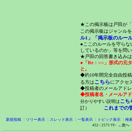
★この掲示板は戸田が「
この掲示板はジャンルを
ル1」
「掲示板のルール
●ここのルールを守らな
しているのか」等を問い
★戸田の回答書き込みは
●「Re：○○」形式の
と。
◆約10年間完全自由投
こちら
る方は
にアクセ
◆投稿者のメールアドレ
◆投稿者名・メールアド
こち
分かりやすい説明は
これまでの
訂）
新規投稿
┃
ツリー表示
┃
スレッド表示
┃
一覧表示
┃
トピック表示
┃
検
452 / 2575 ﾂﾘｰ
←次へ