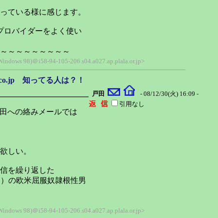
っている様に感じます。
のプロバイダーをよく使い
～～～～～～～～～
 Windows 98)＠i58-94-105-206.s04.a027.ap.plala.or.jp>
o.co.jp 知ってる人は？！
戸田
- 08/12/30(火) 16:09 -
引用なし
戸田への絡みメールでは
欲しい。
信を繰り返した
！）の欧米屈服奴隷根性男
 Windows 98)＠i58-94-105-206.s04.a027.ap.plala.or.jp>