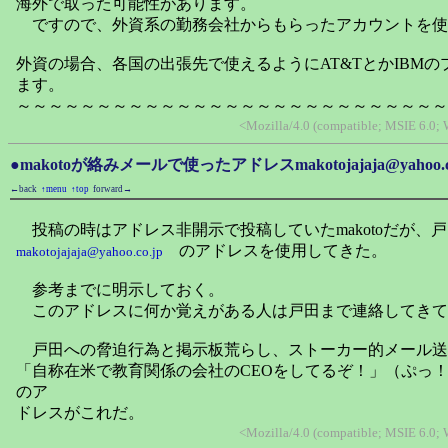
海外で取った可能性があります。
ですので、外資系の勤務会社からもらったアカウントを使
外資の場合、各国の出張先で使えるようにAT&TとかIBM
ます。
～～～～～～～～～～～～～～～～～～～～～～～～～～～
<Mozilla/4.0 (compatible; MSIE 6.0;
●makotoが絡みメールで使ったアドレスmakotojajaja@yaho
←back
↑menu
↑top
forward→
投稿の時はアドレス非開示で投稿していたmakotoだが、
のアドレスを使用してきた。
makotojajaja@yahoo.co.jp
参考までに明示しておく。
このアドレスに何か覚えがある人は戸田まで連絡してきて
戸田への脅迫行為と掲示板荒らし、ストーカー的メール送
「自称在米で教育関係の会社のCEOをしてるぞ！」（ぷっ
のア
ドレスがこれだ。
<Mozilla/4.0 (compatible; MSIE 6.0;