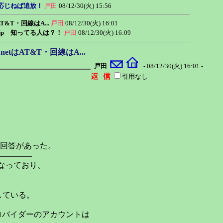
れに応じねば追放！
戸田
08/12/30(火) 15:56
T&T・回線はA...
戸田
08/12/30(火) 16:01
co.jp 知ってる人は？！
戸田
08/12/30(火) 16:09
etはAT&T・回線はA...
戸田
- 08/12/30(火) 16:01 -
引用なし
回答があった。
――――
NETになっており、
している。
、プロバイダーのアカウントは