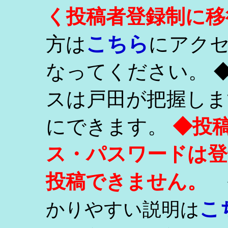
く投稿者登録制に移
こちら
方は
にアク
なってください。 
スは戸田が把握しま
にできます。
◆投
ス・パスワードは登
投稿できません。
こ
かりやすい説明は