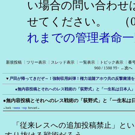
い場合の問い合わせ
（0
せてください。
れまでの管理者命一
新規投稿
┃
ツリー表示
┃
スレッド表示
┃
一覧表示
┃
トピック表示
┃
番
960 / 1598 ﾂﾘｰ
←次へ
▼
戸田が帰ってきだぞ～！強制収用糾弾！権力追随アホウ共の反撃粛清を
●無内容投稿とそれへのレス戦術の「荻野式」と「一生私は日本人
●無内容投稿とそれへのレス戦術の「荻野式」と「一生私は
←back
↑menu
↑top
forward→
「従来レスへの追加投稿禁止」とい