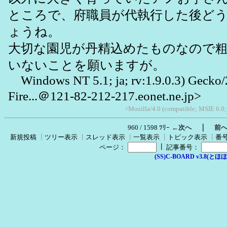
ところで、府職員が代執行した後ど
ょうね。
大切な園児が丹精込めたものなので
いないことを願いますが。
Windows NT 5.1; ja; rv:1.9.0.3) Gecko
Fire...＠121-82-212-217.eonet.ne.jp>
<Mozilla/4.0 (compatible; MSIE 6.0
｜
960 / 1598 ﾂﾘｰ
←次へ
前
新規投稿
┃
ツリー表示
┃
スレッド表示
┃
一覧表示
┃
トピック表示
┃
番
┃
ページ：
記事番号：
(SS)C-BOARD v3.8(とほほ改v