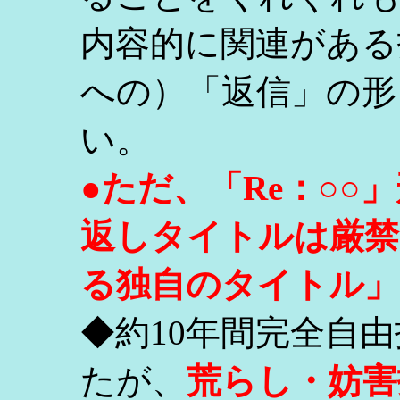
内容的に関連がある
への）「返信」の形
い。
●ただ、「Re：○
返しタイトルは厳禁
る独自のタイトル」
◆約10年間完全自
たが、
荒らし・妨害