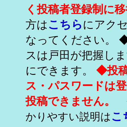
く投稿者登録制に移
こちら
方は
にアク
なってください。 
スは戸田が把握しま
にできます。
◆投
ス・パスワードは登
投稿できません。
こ
かりやすい説明は