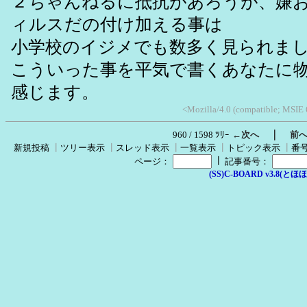
２ちゃんねるに抵抗があろうが、嫌
ィルスだの付け加える事は
小学校のイジメでも数多く見られま
こういった事を平気で書くあなたに
感じます。
<Mozilla/4.0 (compatible; MSIE
｜
960 / 1598 ﾂﾘｰ
←次へ
前
新規投稿
┃
ツリー表示
┃
スレッド表示
┃
一覧表示
┃
トピック表示
┃
番
┃
ページ：
記事番号：
(SS)C-BOARD v3.8(とほほ改v