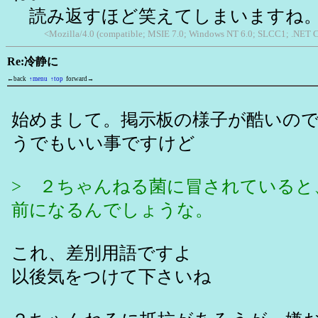
読み返すほど笑えてしまいますね
<Mozilla/4.0 (compatible; MSIE 7.0; Windows NT 6.0; SLCC1; .NET 
Re:冷静に
←back
↑menu
↑top
forward→
始めまして。掲示板の様子が酷いの
うでもいい事ですけど
> ２ちゃんねる菌に冒されていると
前になるんでしょうな。
これ、差別用語ですよ
以後気をつけて下さいね