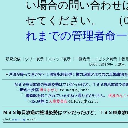
い場合の問い合わせ
（0
せてください。
れまでの管理者命一
新規投稿
┃
ツリー表示
┃
スレッド表示
┃
一覧表示
┃
トピック表示
┃
番
960 / 1598 ﾂﾘｰ
←次へ
▼
戸田が帰ってきだぞ～！強制収用糾弾！権力追随アホウ共の反撃粛清を
ＭＢＳ毎日放送の報道姿勢はマシだったけど、ＴＢＳ東京放送で全
匿名の投稿
通りすがり
08/10/23(木) 20:27
腸捻転を起こされていますね＞通りすがりさん。
虎波みなこ
Re:冷静に
人権委員会
08/10/23(木) 22:56
ＭＢＳ毎日放送の報道姿勢はマシだったけど、ＴＢＳ東京放
←back
↑menu
↑top
forward→