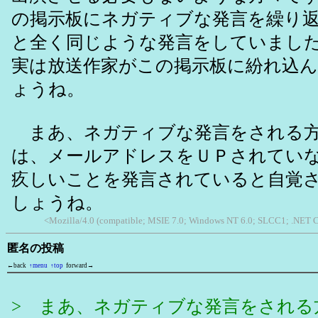
の掲示板にネガティブな発言を繰り
と全く同じような発言をしていまし
実は放送作家がこの掲示板に紛れ込
ょうね。
まあ、ネガティブな発言をされる方
は、メールアドレスをＵＰされてい
疚しいことを発言されていると自覚
しょうね。
<Mozilla/4.0 (compatible; MSIE 7.0; Windows NT 6.0; SLCC1; .NET 
匿名の投稿
←back
↑menu
↑top
forward→
> まあ、ネガティブな発言をされる