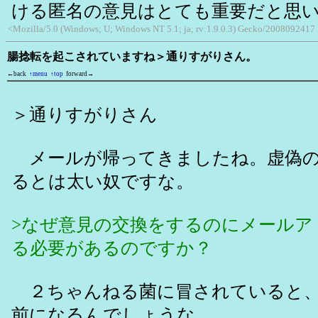
ける匿名の意見はとても重要だと思
<Mozilla/5.0 (Windows; U; Windows NT 5.1; ja; rv:1.9.0.3) Gecko/200809241
腸捻転を起こされていますね＞通りすがりさん。
←back
↑menu
↑top
forward→
＞通りすがりさん
メールが帰ってきましたね。虚偽の
るとは太い奴ですな。
>なぜ意見の交換をするのにメールア
る必要があるのですか？
２ちゃんねる菌に冒されていると、
前になるんでしょうな。