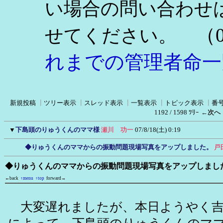
い場合の問い合わせ
（0
せてください。
れまでの管理者命一
新規投稿
┃
ツリー表示
┃
スレッド表示
┃
一覧表示
┃
トピック表示
┃
番
1192 / 1598 ﾂﾘｰ
←次へ
▼
下島頭のりゅうくんのママ様
瀬川 功一
07/8/18(土) 0:19
◆りゅうくんのママからの振動問題現場写真をアップしました。
戸
◆りゅうくんのママからの振動問題現場写真をアップしまし
←back
↑menu
↑top
forward→
大変遅れましたが、本日ようやく吉