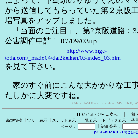
によって、下島頭のりゅうくんのマ
から送信してもらっていた第２京阪
場写真をアップしました。
「当面のご注目」、第2京阪道路：3,
公害調停申請！ 07/09/03up
http://www.hige-
toda.com/_mado04/dai2keihan/03/index_03.htm
を見て下さい。
家のすぐ前にこんな大がかりな工事
たしかに大変ですね。
<Mozilla/4.0 (compatible; MSIE 6.0; W
｜
1192 / 1598 ﾂﾘｰ
←次へ
前
新規投稿
┃
ツリー表示
┃
スレッド表示
┃
一覧表示
┃
トピック表示
┃
番
┃
ページ：
記事番号：
(SS)C-BOARD v3.8(とほほ改v