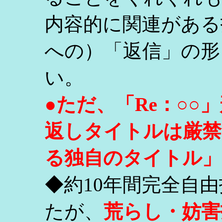
内容的に関連がある
への）「返信」の形
い。
●ただ、「Re：○
返しタイトルは厳禁
る独自のタイトル」
◆約10年間完全自
たが、
荒らし・妨害