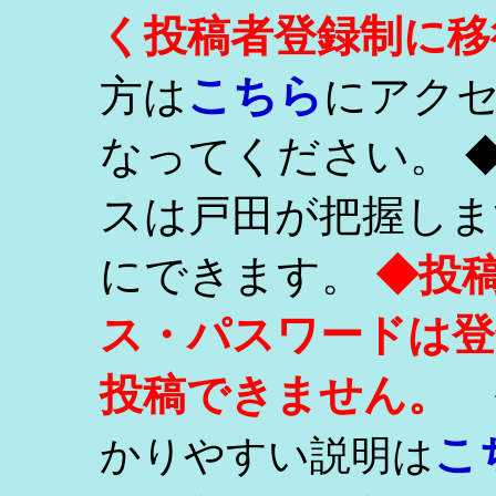
く投稿者登録制に移
こちら
方は
にアク
なってください。 
スは戸田が把握しま
にできます。
◆投
ス・パスワードは登
投稿できません。
こ
かりやすい説明は