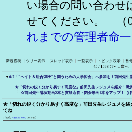
い場合の問い合わせ
（0
せてください。
れまでの管理者命一
新規投稿
┃
ツリー表示
┃
スレッド表示
┃
一覧表示
┃
トピック表示
┃
番
45 / 1598 ﾂﾘｰ
←次へ
▼
6/7「"ヘイト＆組合弾圧"と闘うための大学習会」へ参加を！前田先生講演
★「切れの鋭く分かり易すく高度な」前田先生レジュメを紹介！職
☆前田先生講演動画2本と質疑応答・閉会動画1本をアップ！（ほ
★「切れの鋭く分かり易すく高度な」前田先生レジュメを紹
てね
←back
↑menu
↑top
forward→