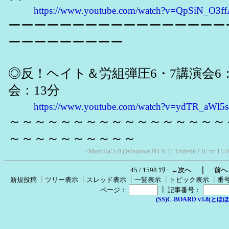
https://www.youtube.com/watch?v=QpSiN_O3f
ーーーーーーーーーーーーーーーーー
ーーーーーーーーー
◎反！ヘイト＆労組弾圧6・7講演会6
会：13分
https://www.youtube.com/watch?v=ydTR_aWl5s
～～～～～～～～～～～～～～～～～
～～～～～～～～～～
<Mozilla/5.0 (Windows NT 6.1; Trident/7.0; rv:11.
｜
45 / 1598 ﾂﾘｰ
←次へ
前へ
新規投稿
┃
ツリー表示
┃
スレッド表示
┃
一覧表示
┃
トピック表示
┃
番
┃
ページ：
記事番号：
(SS)C-BOARD v3.8(とほほ改v