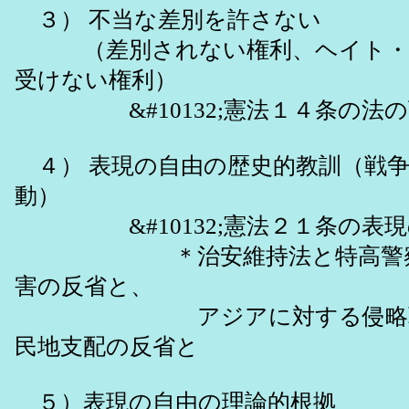
３） 不当な差別を許さない
（差別されない権利、ヘイト・
受けない権利）
&#10132;憲法１４条の法の
４） 表現の自由の歴史的教訓（戦争
動）
&#10132;憲法２１条の表現
＊治安維持法と特高警察に
害の反省と、
アジアに対する侵略戦争
民地支配の反省と
５）表現の自由の理論的根拠