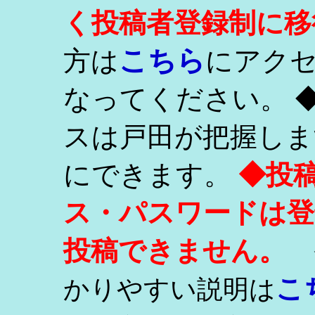
く投稿者登録制に移
こちら
方は
にアク
なってください。 
スは戸田が把握しま
にできます。
◆投
ス・パスワードは登
投稿できません。
こ
かりやすい説明は