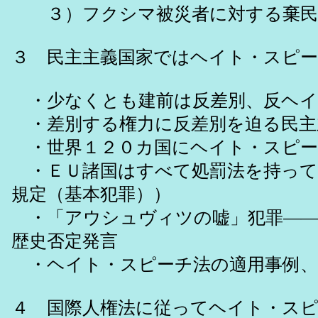
３）フクシマ被災者に対する棄民
３ 民主主義国家ではヘイト・スピ
・少なくとも建前は反差別、反ヘイ
・差別する権力に反差別を迫る民主
・世界１２０カ国にヘイト・スピー
・ＥＵ諸国はすべて処罰法を持って
規定（基本犯罪））
・「アウシュヴィツの嘘」犯罪――
歴史否定発言
・ヘイト・スピーチ法の適用事例、
４ 国際人権法に従ってヘイト・ス