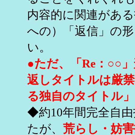
内容的に関連がある
への）「返信」の形
い。
●ただ、「Re：○
返しタイトルは厳禁
る独自のタイトル」
◆約10年間完全自
たが、
荒らし・妨害