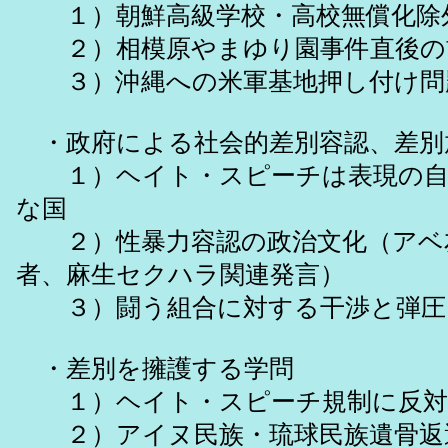
１）朝鮮高級学校・高校無償化除
２）相模原やまゆり園事件直後の
３）沖縄への米軍基地押し付け問
・政府による社会的差別容認、差別
１）ヘイト・スピーチは表現の自
な国
２）性暴力容認の政治文化（アベ
者、麻生セクハラ関連発言）
３）闘う組合に対する干渉と弾圧
・差別を擁護する学問
１）ヘイト・スピーチ規制に反対
２）アイヌ民族・琉球民族遺骨返