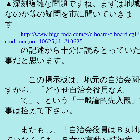
▲深刻複雑な問題ですね。まずは地
なのか等の疑問を市に聞いていきま
す
http://www.hige-toda.com/x/c-board/c-board.cgi?
cmd=one;no=10625;id=#10625
の記述から十分に読みとっていた
事だと思います。
この掲示板は、地元の自治会関
すから、「どうせ自治会役員なん
て」、という「一般論的先入観」
事は控えて下さい。
またもし、「自治会役員はＢ女地
ていなくても、Ｂ女の言動を精神疾