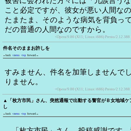
被害に会われた方々には「冗談言う
こと必定ですが、彼女が悪い人間な
たまたま、そのような病気を背負っ
だの普通の人間なのですから。
<Opera/9.80 (X11; Linux i686) Presto/2.12.38
件名そのままお許しを
←back
↑menu
↑top
forward→
すみません、件名を加筆しませんで
りません。
<Opera/9.80 (X11; Linux i686) Presto/2.12.38
▲「枚方市民」さん、突然通報で出動する警官がＢ女地域ケ
し
←back
↑menu
↑top
forward→
「枚方市民」さん、投稿感謝です。