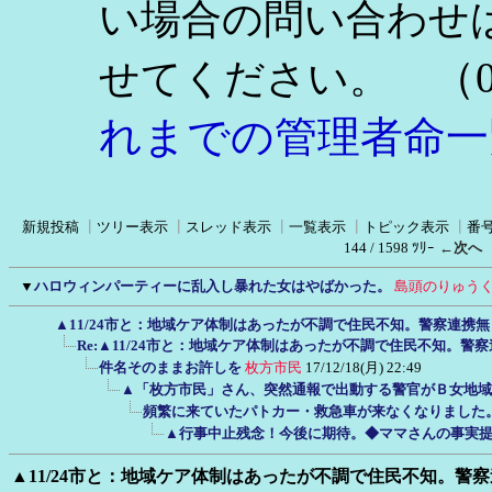
い場合の問い合わせ
（0
せてください。
れまでの管理者命一
新規投稿
┃
ツリー表示
┃
スレッド表示
┃
一覧表示
┃
トピック表示
┃
番
144 / 1598 ﾂﾘｰ
←次へ
▼
ハロウィンパーティーに乱入し暴れた女はやばかった。
島頭のりゅう
▲11/24市と：地域ケア体制はあったが不調で住民不知。警察連携
Re:▲11/24市と：地域ケア体制はあったが不調で住民不知。警
件名そのままお許しを
枚方市民
17/12/18(月) 22:49
▲「枚方市民」さん、突然通報で出動する警官がＢ女地域
頻繁に来ていたパトカー・救急車が来なくなりました
▲行事中止残念！今後に期待。◆ママさんの事実
▲11/24市と：地域ケア体制はあったが不調で住民不知。警