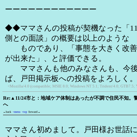
ーーーーーーーーーーーー
◆◆ママさんの投稿が契機なった「11
側との面談」の概要は以上のような
ものであり、「事態を大きく改善
が出来た」、と評価できる。
ママさんも他のみなさんも、今後
ば、戸田掲示板への投稿をよろしく
<Mozilla/4.0 (compatible; MSIE 8.0; Windows NT 5.1; Trident/4.0; GTB7.5;
Re:▲11/24市と：地域ケア体制はあったが不調で住民不知
へ
←back
↑menu
↑top
forward→
ママさん初めまして。戸田様お世話