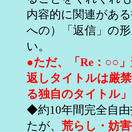
内容的に関連がある
への）「返信」の形
い。
●ただ、「Re：○
返しタイトルは厳禁
る独自のタイトル」
◆約10年間完全自
たが、
荒らし・妨害