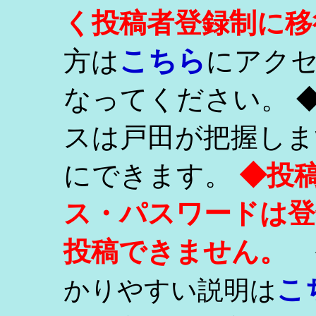
く投稿者登録制に移
こちら
方は
にアク
なってください。 
スは戸田が把握しま
にできます。
◆投
ス・パスワードは登
投稿できません。
こ
かりやすい説明は