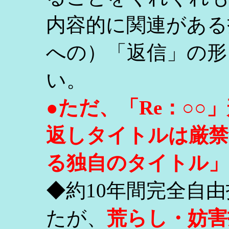
内容的に関連がある
への）「返信」の形
い。
●ただ、「Re：○
返しタイトルは厳禁
る独自のタイトル」
◆約10年間完全自
たが、
荒らし・妨害