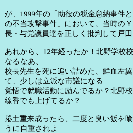
が、1999年の「助役の税金怠納事件
の不当攻撃事件」において、当時のＹ
長・与党議員達を正しく批判して戸田
あれから、12年経ったか！北野学校
なるなあ、
校長先生を死に追い詰めた、鮮血左翼
て、少しは立派な市議になる
覚悟で就職活動に励んでるか？北野校
線香でも上げてるか？
捲土重来成ったら、二度と臭い飯を
うに自重されよ