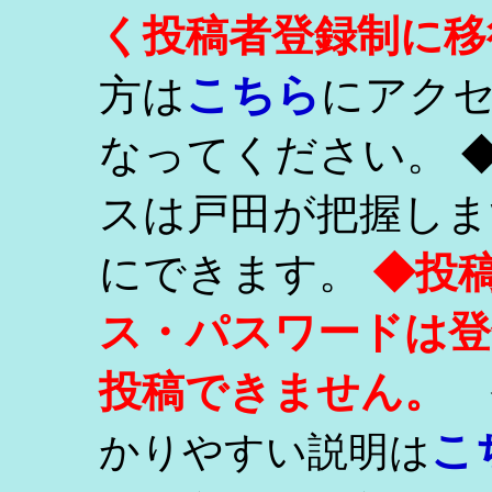
く投稿者登録制に移
こちら
方は
にアク
なってください。 
スは戸田が把握しま
にできます。
◆投
ス・パスワードは登
投稿できません。
こ
かりやすい説明は