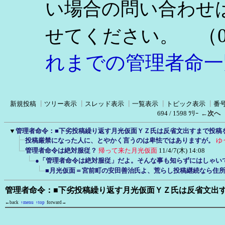
い場合の問い合わせ
（0
せてください。
れまでの管理者命一
新規投稿
┃
ツリー表示
┃
スレッド表示
┃
一覧表示
┃
トピック表示
┃
番
694 / 1598 ﾂﾘｰ
←次へ
▼
管理者命令：■下劣投稿繰り返す月光仮面ＹＺ氏は反省文出すまで投稿
投稿厳禁になった人に、とやかく言うのは卑怯ではありますが。
ゆ
管理者命令は絶対服従？
帰って来た月光仮面
11/4/7(木) 14:08
●「管理者命令は絶対服従」だよ。そんな事も知らずにはしゃい
■月光仮面＝宮前町の安田善治氏よ、荒らし投稿継続なら住
管理者命令：■下劣投稿繰り返す月光仮面ＹＺ氏は反省文出
←back
↑menu
↑top
forward→