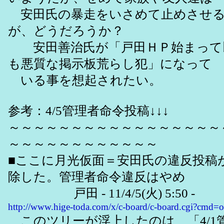
安田氏の暴走をいさめて止めさせる
が、どうだろうか？
安田善治氏が「戸田ＨＰ始まって以
も悪質な掲示板荒らし犯」になって
いる事を想起されたい。
参考：4/5管理者命令投稿↓↓↓
～～～～～～～～～～～～～～～～～
～～～～～～～～～～～～
■ここに月光仮面＝安田氏の違反投稿
除した。管理者命令違反はやめ 
戸田 - 11/4/5(火) 5:50 -
http://www.hige-toda.com/x/c-board/c-board.cgi?cmd
このツリーが浮上したのは、「4/1