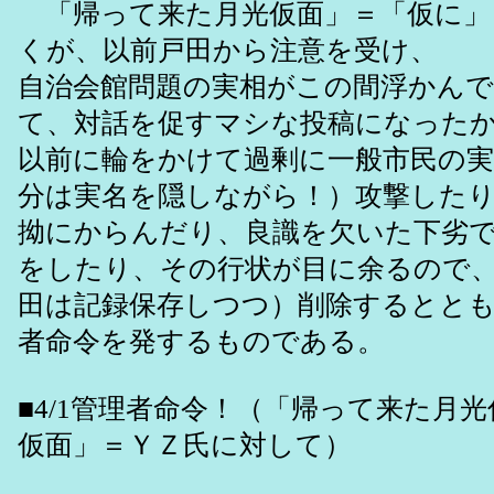
「帰って来た月光仮面」＝「仮に」
くが、以前戸田から注意を受け、
自治会館問題の実相がこの間浮かん
て、対話を促すマシな投稿になった
以前に輪をかけて過剰に一般市民の
分は実名を隠しながら！）攻撃した
拗にからんだり、良識を欠いた下劣
をしたり、その行状が目に余るので
田は記録保存しつつ）削除するとと
者命令を発するものである。
■4/1管理者命令！（「帰って来た月
仮面」＝ＹＺ氏に対して）