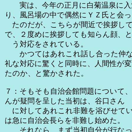
実は、今年の正月に白菊温泉に入
り、風呂場の中で偶然にＹＺ氏と会っ
たのだが、こちらが間近で挨拶して
で、２度めに挨拶しても知らん顔、
う対応をされている。
かつてはあれこれ話し合った仲な
礼な対応に驚くと同時に、人間性が
たのか、と驚かされた。
７：そもそも自治会館問題について
んが疑問を呈した当初は、谷口さん
に対してあれこれ非難を浴びせてい
は急に自治会長らを非難し始めた。
それなら、まず当初自分が行なっ