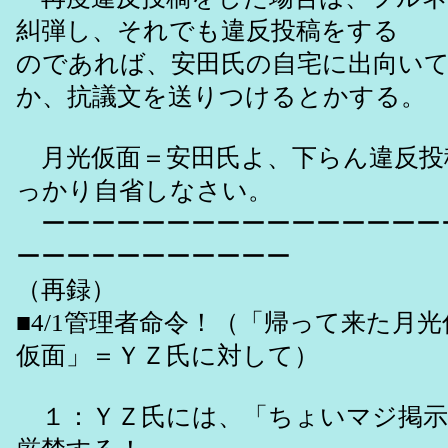
糾弾し、それでも違反投稿をする
のであれば、安田氏の自宅に出向い
か、抗議文を送りつけるとかする。
月光仮面＝安田氏よ、下らん違反投
っかり自省しなさい。
ーーーーーーーーーーーーーーーー
ーーーーーーーーーーー
（再録）
■4/1管理者命令！（「帰って来た月
仮面」＝ＹＺ氏に対して）
１：ＹＺ氏には、「ちょいマジ掲示