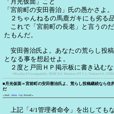
「月光仮面」こと
「宮前町の安田善治」氏の愚かさよ。
２ちゃんねるの馬鹿ガキにも劣る品
これで「宮前町の長老」と言うのだ
たもんだ。
安田善治氏よ。あなたの荒らし投稿
となる事を想起せよ。
２度と戸田ＨＰ掲示板に書き込むな
<Mozilla/4.0 (compatible; MSIE 8.0; Windows NT 5.1; Trident/4.0; GTB6
■月光仮面＝宮前町の安田善治氏よ、荒らし投稿継続なら住
だ
←back
↑menu
↑top
forward→
上記「4/1管理者命令」を出しても