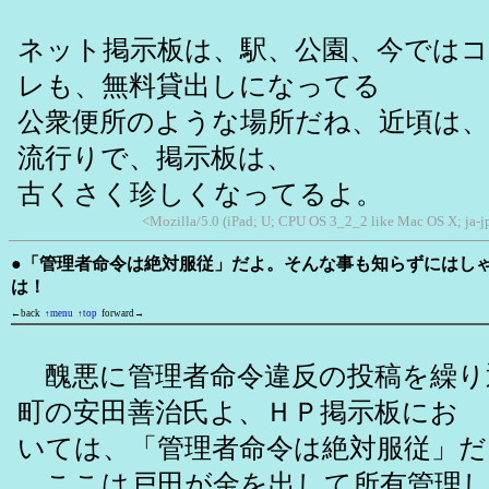
ネット掲示板は、駅、公園、今では
レも、無料貸出しになってる
公衆便所のような場所だね、近頃は
流行りで、掲示板は、
古くさく珍しくなってるよ。
<Mozilla/5.0 (iPad; U; CPU OS 3_2_2 like Mac OS X; ja-
●「管理者命令は絶対服従」だよ。そんな事も知らずにはし
は！
←back
↑menu
↑top
forward→
醜悪に管理者命令違反の投稿を繰り
町の安田善治氏よ、ＨＰ掲示板にお
いては、「管理者命令は絶対服従」だ
ここは戸田が金を出して所有管理し