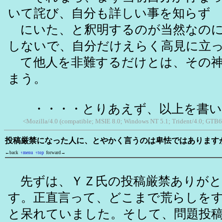
いて詫び、自分も詳しい事を知らず
にいた、と釈明するのが当然なのに
しないで、自分だけえらく高見に立
て他人を非難するだけとは、その神
まう。
・・・・とりあえず、以上を書い
<Mozilla/4.0 (compatible; MSIE 8.0; Windows NT 5.1; Trident/4.0; GTB6
投稿厳禁になった人に、とやかく言うのは卑怯ではあります
←back
↑menu
↑top
forward→
先ずは、ＹＺ氏の投稿厳禁ありがと
す。正直言って、どこまで荒らしを
と呆れていました。そして、問題投