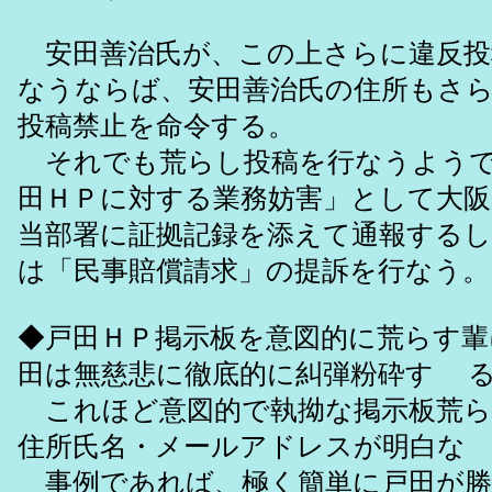
安田善治氏が、この上さらに違反投
なうならば、安田善治氏の住所もさ
投稿禁止を命令する。
それでも荒らし投稿を行なうようで
田ＨＰに対する業務妨害」として大
当部署に証拠記録を添えて通報する
は「民事賠償請求」の提訴を行なう。
◆戸田ＨＰ掲示板を意図的に荒らす輩
田は無慈悲に徹底的に糾弾粉砕す 
これほど意図的で執拗な掲示板荒ら
住所氏名・メールアドレスが明白な
事例であれば、極く簡単に戸田が勝