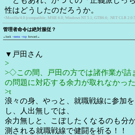
ともあれ、かつての「正義派じっち
性はどうしたのだろうか。
<Mozilla/4.0 (compatible; MSIE 6.0; Windows NT 5.1; GTB6.6; .NET CLR 2.0.
管理者命令は絶対服従？
←back
↑menu
↑top
forward→
▼戸田さん
>
>◇この間、戸田の方では諸作業が詰
の問題に対応する余力が取れなかっ
>t
浪々の身、やっと、就職戦線に参加を
し、人出無しでは、
余力無しと、こぼしたくなるのも分
測される就職戦線で健闘を祈る！！