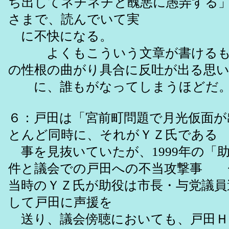
ち出してネチネチと醜悪に愚弄する
さまで、読んでいて実
に不快になる。
よくもこういう文章が書けるも
の性根の曲がり具合に反吐が出る思
に、誰もがなってしまうほどだ
６：戸田は「宮前町問題で月光仮面が
とんど同時に、それがＹＺ氏である
事を見抜いていたが、1999年の「
件と議会での戸田への不当攻撃事 
当時のＹＺ氏が助役は市長・与党議員
して戸田に声援を
送り、議会傍聴においても、戸田Ｈ