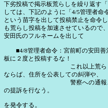
下劣投稿で掲示板荒らしを繰り返す「
しては、下記のように「4/5管理者命
という苗字を出して投稿禁止を命令
も荒らし投稿を加速させているので
安田氏のフルネームを出して
■4/8管理者命令：宮前町の安田善
板に２度と投稿するな！
これ以上荒らし投稿
ならば、住所を公表しての糾弾や、
警察への通報、民事
の提訴を行なう。
を発令する。