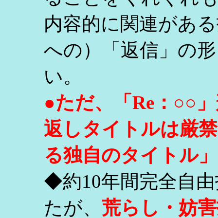
内容的に関連がある
への）「返信」の形
い。
●ただ、「Re：○
返しタイトルは厳禁
る独自のタイトル」
◆約10年間完全自
たが、
荒らし・妨害