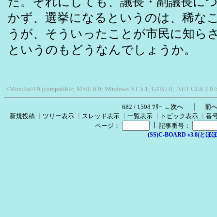
た。それにしても、議長・副議長に
かず、選挙になるというのは、稀な
うが、そういったことが市民に知ら
というのもどうなんでしょうか。
<Mozilla/4.0 (compatible; MSIE 6.0; Windows NT 5.1; GTB7.0; .NET CLR 2.0.
｜
682 / 1598 ﾂﾘｰ
←次へ
前
新規投稿
┃
ツリー表示
┃
スレッド表示
┃
一覧表示
┃
トピック表示
┃
番
┃
ページ：
記事番号：
(SS)C-BOARD v3.8(とほほ改v