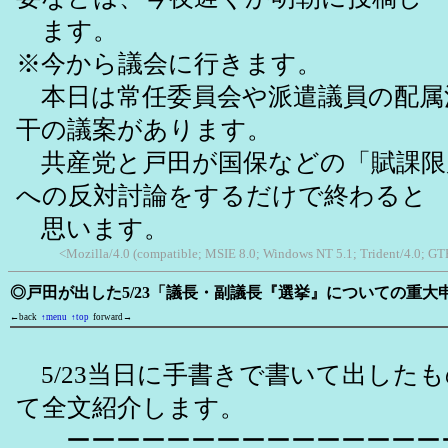
ます。
※今から議会に行きます。
本日は常任委員会や派遣議員の配属
干の議案があります。
共産党と戸田が国保などの「賦課限
への反対討論をするだけで終わると
思います。
<Mozilla/4.0 (compatible; MSIE 8.0; Windows NT 5.1; Trident/4.0; GT
◎戸田が出した5/23「議長・副議長『選挙』についての重大
←back
↑menu
↑top
forward→
5/23当日に手書きで書いて出した
て全文紹介します。
ーーーーーーーーーーーーーーー