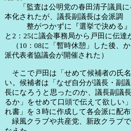
「監査は公明党の春田清子議員に
本化されたが、議長副議長は会派調
整がつかずに『選挙で決める』
と2：25に議会事務局から戸田に伝達
（10：08に「暫時休憩」した後、
派代表者協議会が開催された）
そこで戸田は「せめて候補者の氏名
い。候補者は「なぜ自分が議長・副議
長になろうと思ったのか、議長副議
るか」をせめて口頭で伝えて欲しい
れ書」を３時に作成して各会派に配布
緑風クラブや共産党、新政クラブで
なえた。