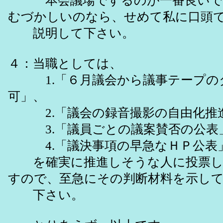
本会議場でするのが一番良いで
むづかしいのなら、せめて私に口頭
説明して下さい。
４：当職としては、
1.「６月議会から議事テープの
可」、
2.「議会の録音撮影の自由化推
3.「議員ごとの議案賛否の公表
4.「議決事項の早急なＨＰ公表
を確実に推進しそうな人に投票し
すので、至急にその判断材料を示し
下さい。