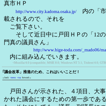
真市ＨＰ
内の「市
http://www.city.kadoma.osaka.jp/
載されるので、それを
ご覧下さい。
そして近日中に戸田ＨＰの「12の
門真の議員さん」
http://www.hige-toda.com/_mado06/m
内に組み込んでいきます。
<Mozilla/4.0 (compatible; MSIE 8.0; Windows NT 5.1; Trident/4.0; GTB
｢議会改革」推進のため、これはいいことだ！
←back
↑menu
↑top
forward→
戸田さんが示された、４項目、大事
かれた議会にするための第一歩であ