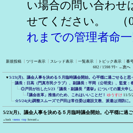
い場合の問い合わせ
（0
せてください。
れまでの管理者命一
新規投稿
┃
ツリー表示
┃
スレッド表示
┃
一覧表示
┃
トピック表示
┃
番
682 / 1598 ﾂﾘｰ
←次へ
▼
5/23(月)、議会人事を決める５月臨時議会開始。心平穏に過ごせると思
議長：日高（門真市民クラブ）、副議長：平岡（公明党）、監査：
◎戸田が出した5/23「議長・副議長『選挙』についての重大申
｢議会改革」推進のため、これはいいことだ！
ゆうすけ
11/5/
☆5/24(火)調整スムーズで戸田は常任委は建設文教、派遣は消防に
5/23(月)、議会人事を決める５月臨時議会開始。心平穏に過
←back
↑menu
↑top
forward→