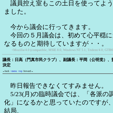
議員控え室もこの土日を使ってよう
ました。
今から議会に行ってきます。
今回の５月議会は、初めて心平穏に
なるものと期待していますが・・。
<Mozilla/4.0 (compatible; MSIE 8.0; Windows NT 5.1; Trident/4.0; GTB6
議長：日高（門真市民クラブ）、副議長：平岡（公明党）、
決定
←back
↑menu
↑top
forward→
昨日報告できなくてすみません。
5/23(月)の臨時議会では、「各派
化」になるかと思っていたのですが
結局、