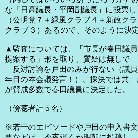
な「日高議長・平岡副議長」に投票し
（公明党７＋緑風クラブ４＋新政クラ
クラブ３）あるので、そのように決
▲監査については、「市長が春田議員
提案する」形を取り、質疑は無しで
反対討論を戸田のみが行ない（議員
年目の本会議発言！）、採決では共 
が賛成多数で春田議員に決定した。
（傍聴者計５名）
※若干のエピソードや戸田の申入書文
要などは、今夜遅くか明朝に投稿し