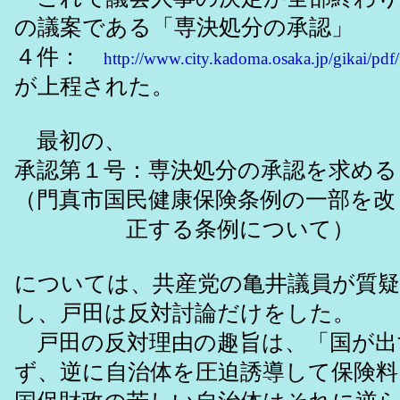
の議案である「専決処分の承認」
４件：
http://www.city.kadoma.osaka.jp/gikai/pdf
が上程された。
最初の、
承認第１号：専決処分の承認を求め
（門真市国民健康保険条例の一部を改
正する条例について）
については、共産党の亀井議員が質
し、戸田は反対討論だけをした。
戸田の反対理由の趣旨は、「国が出
ず、逆に自治体を圧迫誘導して保険料