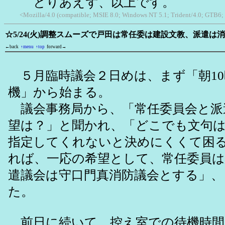
とりあえず、以上です。
<Mozilla/4.0 (compatible; MSIE 8.0; Windows NT 5.1; Trident/4.0; GTB6;
☆5/24(火)調整スムーズで戸田は常任委は建設文教、派遣は
←back
↑menu
↑top
forward→
５月臨時議会２日めは、まず「朝10
機」から始まる。
議会事務局から、「常任委員会と派
望は？」と聞かれ、「どこでも文句
指定してくれないと決めにくくて困
れば、一応の希望として、常任委員は
遣議会は守口門真消防議会とする」、
た。
前日に続いて、控え室での待機時間