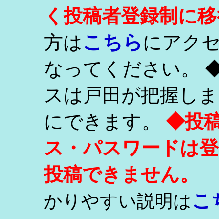
く投稿者登録制に移
こちら
方は
にアク
なってください。 
スは戸田が把握しま
にできます。
◆投
ス・パスワードは登
投稿できません。
こ
かりやすい説明は