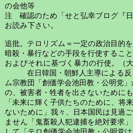
の会他等
注 確認のため「せと弘幸ブログ『
お読み下さい。
追批。テロリズム＝一定の政治目的
暗殺・暴行などの手段を行使するこ
およびそれに基づく暴力の行使。（大
在日韓国・朝鮮人主導による反
ム宗教団「創価学会池田教・公明党」
の、被害者・牲者を出さないために
「未来に輝く子供たちのために、将
ないために」我々、日本国民は見過
ません「鬼畜殺人犯逮捕を絶対要求
して「テロ創価学会池田教・公明党は