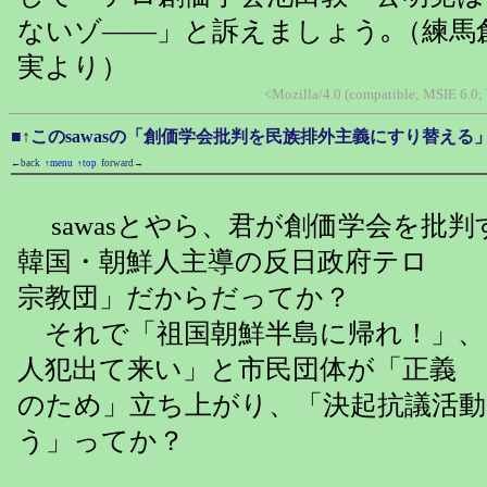
ないゾ――」と訴えましょう｡（練馬
実より）
<Mozilla/4.0 (compatible; MSIE 6.
■↑このsawasの「創価学会批判を民族排外主義にすり替え
←back
↑menu
↑top
forward→
sawasとやら、君が創価学会を批判
韓国・朝鮮人主導の反日政府テロ
宗教団」だからだってか？
それで「祖国朝鮮半島に帰れ！」、
人犯出て来い」と市民団体が「正義
のため」立ち上がり、「決起抗議活動
う」ってか？