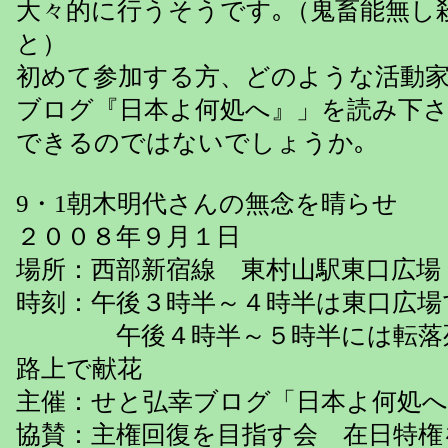
大々的に行うそうです｡（鬼畜能無し
と）
初めて参加する方、どのような活動
ブログ『日本よ何処へ』」を読み下
できるのではないでしょうか｡
9・1朝木明代さんの無念を晴らせ
２００８年９月１日
場所：西部新宿線 東村山駅東口広場
時刻：午後３時半～４時半は東口広場
午後４時半～５時半には転落死
路上で献花
主催：せと弘幸ブログ「日本よ何処へ
協賛：主権回復を目指す会 在日特権