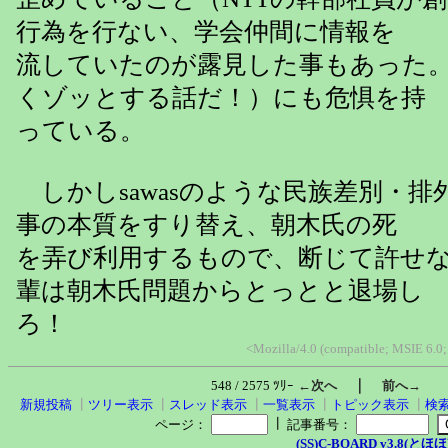
行為を行ない、学会仲間に情報を
流していたのが露見した事もあった
くゾッとする話だ！）にも危惧を持
っている。
しかしsawasのような民族差別・排
事の本質をすり替え、朝木氏の死
を弄び利用するもので、断じて許せ
輩は朝木氏問題からとっとと退場し
ろ！
<Mozilla/4.0 (compatible; MSIE 6.0
｜
548 / 2575 ﾂﾘｰ
←次へ
前へ→
新規投稿
┃
ツリー表示
┃
スレッド表示
┃
一覧表示
┃
トピック表示
┃
検
┃
ページ：
記事番号：
(SS)C-BOARD v3.8(とほほ改v