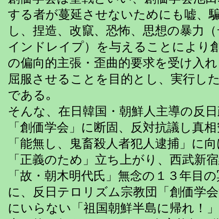
する者が蔓延させないためにも嘘、
し、捏造、改竄、恐怖、思想の暴力（
インドレイプ）を与えることにより
の偏向的主張・歪曲的要求を受け入れ
屈服させることを目的とし、実行し
である｡
そんな、在日韓国・朝鮮人主導の反日
「創価学会」に断固、反対抗議し真相
「能無し、鬼畜殺人者犯人逮捕」に向
「正義のため」立ち上がり、西武新宿
「故・朝木明代氏」無念の１３年目の
に、反日テロリズム宗教団「創価学会
にいらない「祖国朝鮮半島に帰れ！」