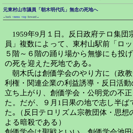
元東村山市議員「朝木明代氏」無念の死地へ
←back
↑menu
↑top
forward→
1959年9月１日。反日政府テロ集団
員」複数によって、東村山駅前「ロ
５階～６階の踊り場から無惨にも投
の死を迎えた死地である｡
朝木氏は創価学会のやり方に（政教
利権・関連企業の利益誘導・反日活動
立ち上がり、創価学会・公明党の不
た。だが、９月1日果の地で志し半ば
た｡（反日テロリズム宗教団体・思想
よる暗殺である）
創価学会は聖戦といい、創価学会池田