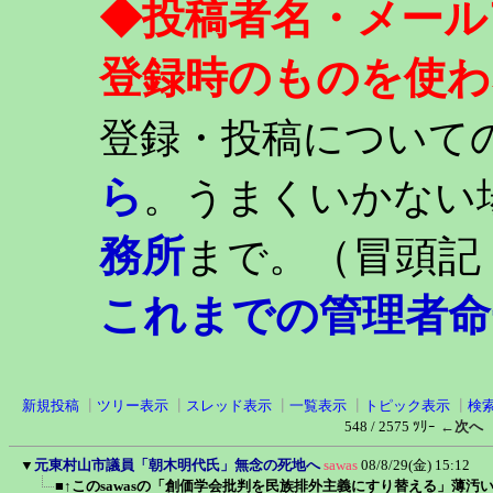
◆投稿者名・メール
登録時のものを使わ
登録・投稿について
ら
。うまくいかない
務所
（冒頭記
まで。
これまでの管理者命
新規投稿
┃
ツリー表示
┃
スレッド表示
┃
一覧表示
┃
トピック表示
┃
検
548 / 2575 ﾂﾘｰ
←次へ
▼
元東村山市議員「朝木明代氏」無念の死地へ
sawas
08/8/29(金) 15:12
■↑このsawasの「創価学会批判を民族排外主義にすり替える」薄汚