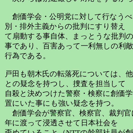
創価学会・公明党に対して行なうべ
別・排外主義からの批判にすり替え
て扇動する事自体、まっとうな批判
事であり、百害あって一利無しの利
行為である。
戸田も朝木氏の転落死については、
との疑念を持つし、捜査を担当して
自殺と決めつけた警察・検察に創価学
置にいた事にも強い疑念を持つ。
創価学会が警察官、検察官、裁判官
年に渡って浸透させて日本社会を
歪めていること（NTTの幹部社員が