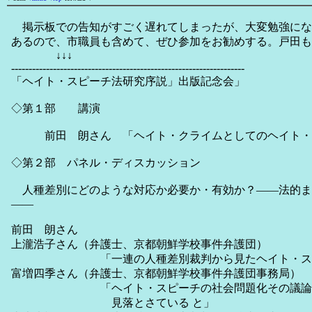
掲示板での告知がすごく遅れてしまったが、大変勉強にな
あるので、市職員も含めて、ぜひ参加をお勧めする。戸田も
↓↓↓
-------------------------------------------------------------------
「ヘイト・スピーチ法研究序説」出版記念会」
◇第１部 講演
前田 朗さん 「ヘイト・クライムとしてのヘイト・
◇第２部 パネル・ディスカッション
人種差別にどのような対応か必要か・有効か？――法的ま
――
前田 朗さん
上瀧浩子さん（弁護士、京都朝鮮学校事件弁護団）
「一連の人種差別裁判から見たヘイト・スピー
富増四季さん（弁護士、京都朝鮮学校事件弁護団事務局）
「ヘイト・スピーチの社会問題化その議論から
見落とさている と」