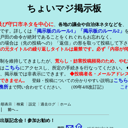
ちょいマジ掲示板
及び守口市ネタを中心に
、
各地の議会や自治体ネタなどを
、
「掲示板のルール1」
「掲示板のルール2」
です。詳しくは
戸田の命令が絶対であることをくれぐれもお忘れなく。
の場合は（先の投稿への）「返信」の形を取って投稿して下さ
形式の元タイトルの繰り返しタイトルは厳禁です。必ず「内容が
稿制を維持してきましたが、
荒らし・妨害投稿頻発のため、やむ
こちら
は
にアクセスし、所定の手続きを行なってください。 
が、掲示板では非表示にできます。
◆投稿者名・メールアドレ
こちら
できません。
登録・投稿についての分かりやすい説明は
務所
こ
まで問い合わせてください。
（09年4/8改訂記）
号順表示
┃
検索
┃
設定
┃
過去ログ
┃
ホーム
｜
前へ→
」の出版記念会！参加お勧め！