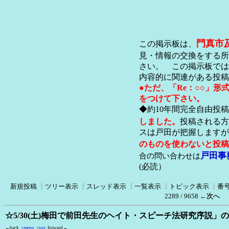
門真市
この掲示板は、
見・情報の交換をする所
さい。 この掲示板では
内容的に関連がある投稿
●ただ、「Re：○○」
をつけて下さい。
◆約10年間完全自由投
しました。
投稿される方
スは戸田が把握します
のものを使わないと投稿
戸田事
合の問い合わせは
(必読）
新規投稿
┃
ツリー表示
┃
スレッド表示
┃
一覧表示
┃
トピック表示
┃
番
2289 / 9658
←次へ
☆5/30(土)梅田で前田先生のヘイト・スピーチ法研究序説
←back
↑menu
↑top
forward→