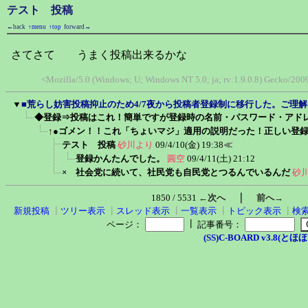
テスト 投稿
←back
↑menu
↑top
forward→
さてさて うまく投稿出来るかな
<Mozilla/5.0 (Windows; U; Windows NT 5.0; ja; rv:1.9.0.8) Gecko/200
▼
■荒らし妨害投稿抑止のため4/7夜から投稿者登録制に移行した。ご理
◆登録⇒投稿はこれ！簡単ですが登録時の名前・パスワード・アド
↑●ゴメン！！これ「ちょいマジ」適用の説明だった！正しい登
テスト 投稿
砂川より
09/4/10(金) 19:38
≪
登録かんたんでした。
圓空
09/4/11(土) 21:12
× 社会党に続いて、社民党も自民党とつるんでいるんだ
砂
｜
1850 / 5531
←次へ
前へ→
新規投稿
┃
ツリー表示
┃
スレッド表示
┃
一覧表示
┃
トピック表示
┃
検
┃
ページ：
記事番号：
(SS)C-BOARD v3.8(とほほ改v