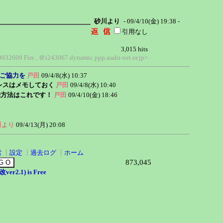
砂川より
- 09/4/10(金) 19:38 -
引用なし
3,015 hits
9032609 Fire...＠i243067.dynamic.ppp.asahi-net.or.jp>
解ご協力を
戸田
09/4/8(水) 10:37
レスはメモしておく
戸田
09/4/8(水) 10:40
録方法はこれです！
戸田
09/4/10(金) 18:46
川より
09/4/13(月) 20:08
索
┃
設定
┃
過去ログ
┃
ホーム
873,045
er2.1) is Free