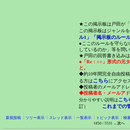
★この掲示板は戸田が「
この掲示板はジャンルを
ル1」
「掲示板のルール
●ここのルールを守らな
しているのか」等を問い
★戸田の回答書き込みは
●「Re：○○」形式の
と。
◆約10年間完全自由投
こちら
る方は
にアクセ
◆投稿者のメールアドレ
◆投稿者名・メールアド
こち
分かりやすい説明は
これまでの
訂）
新規投稿
┃
ツリー表示
┃
スレッド表示
┃
一覧表示
┃
トピック表示
┃
検
1850 / 5531
←次へ