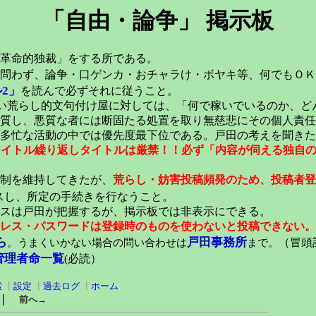
「自由・論争」 掲示板
革命的独裁」をする所である。
問わず、論争・口ゲンカ・おチャラけ・ボヤキ等、何でもＯＫ
2」
を読んで必ずそれに従うこと。
い荒らし的文句付け屋に対しては、「何で稼いでいるのか、ど
質し、悪質な者には断固たる処置を取り無慈悲にその個人責任
多忙な活動の中では優先度最下位である。戸田の考えを聞きた
元タイトル繰り返しタイトルは厳禁！！必ず「内容が伺える独自
稿制を維持してきたが、
荒らし・妨害投稿頻発のため、投稿者登
スし、所定の手続きを行なうこと。
スは戸田が把握するが、掲示板では非表示にできる。
レス・パスワードは登録時のものを使わないと投稿できない。
ら
戸田事務所
。うまくいかない場合の問い合わせは
まで。
（冒頭記
管理者命一覧
(必読）
索
┃
設定
┃
過去ログ
┃
ホーム
｜
前へ→