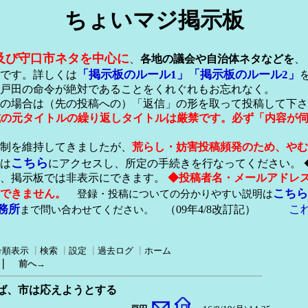
ちょいマジ掲示板
及び守口市ネタを中心に
、
各地の議会や自治体ネタなどを
、
「掲示板のルール1」
「掲示板のルール2」
です。詳しくは
戸田の命令が絶対であることをくれぐれもお忘れなく。
の場合は（先の投稿への）「返信」の形を取って投稿して下さ
形式の元タイトルの繰り返しタイトルは厳禁です。必ず「内容が
稿制を維持してきましたが、
荒らし・妨害投稿頻発のため、やむ
こちら
は
にアクセスし、所定の手続きを行なってください。 
が、掲示板では非表示にできます。
◆投稿者名・メールアドレ
こちら
できません。
登録・投稿についての分かりやすい説明は
務所
こ
まで問い合わせてください。
（09年4/8改訂記）
号順表示
┃
検索
┃
設定
┃
過去ログ
┃
ホーム
｜
前へ→
ば、市は応えようとする