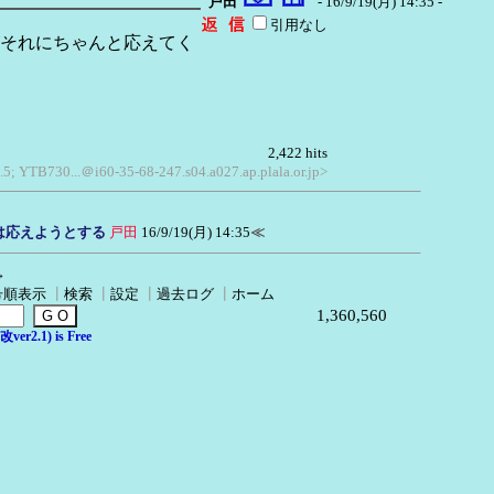
戸田
- 16/9/19(月) 14:35 -
引用なし
それにちゃんと応えてく
2,422 hits
.5; YTB730...＠i60-35-68-247.s04.a027.ap.plala.or.jp>
は応えようとする
戸田
16/9/19(月) 14:35
≪
→
号順表示
┃
検索
┃
設定
┃
過去ログ
┃
ホーム
1,360,560
er2.1) is Free