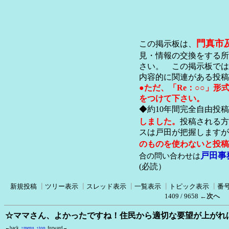
門真市
この掲示板は、
見・情報の交換をする所
さい。 この掲示板では
内容的に関連がある投稿
●ただ、「Re：○○」
をつけて下さい。
◆約10年間完全自由投
しました。
投稿される方
スは戸田が把握します
のものを使わないと投稿
戸田事
合の問い合わせは
(必読）
新規投稿
┃
ツリー表示
┃
スレッド表示
┃
一覧表示
┃
トピック表示
┃
番
1409 / 9658
←次へ
☆ママさん、よかったですね！住民から適切な要望が上がれ
←back
↑menu
↑top
forward→