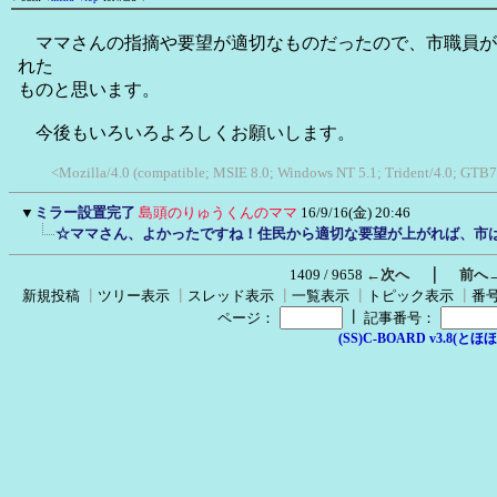
ママさんの指摘や要望が適切なものだったので、市職員が
れた
ものと思います。
今後もいろいろよろしくお願いします。
<Mozilla/4.0 (compatible; MSIE 8.0; Windows NT 5.1; Trident/4.0; GTB7
▼
ミラー設置完了
島頭のりゅうくんのママ
16/9/16(金) 20:46
☆ママさん、よかったですね！住民から適切な要望が上がれば、市
｜
1409 / 9658
←次へ
前へ
新規投稿
┃
ツリー表示
┃
スレッド表示
┃
一覧表示
┃
トピック表示
┃
番
┃
ページ：
記事番号：
(SS)C-BOARD v3.8(とほほ改v