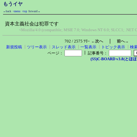
もうイヤ
←back
↑menu
↑top
forward→
資本主義社会は犯罪です
<Mozilla/4.0 (compatible; MSIE 7.0; Windows NT 6.0; SLCC1; .NET 
｜
702 / 2575 ﾂﾘｰ
←次へ
前へ→
新規投稿
┃
ツリー表示
┃
スレッド表示
┃
一覧表示
┃
トピック表示
┃
検
┃
ページ：
記事番号：
(SS)C-BOARD v3.8(とほほ改v