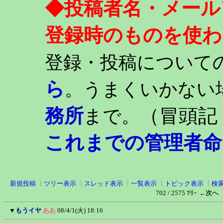
◆投稿者名・メール
登録時のものを使わ
登録・投稿について
ら
。うまくいかない
務所
（冒頭記
まで。
これまでの管理者命
新規投稿
┃
ツリー表示
┃
スレッド表示
┃
一覧表示
┃
トピック表示
┃
検
702 / 2575 ﾂﾘｰ
←次へ
▼
もうイヤ
ああ
08/4/1(火) 18:16